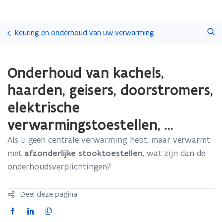
Overslaan
Zoeken
en
Keuring en onderhoud van uw verwarming
naar
de
Gedaan
inhoud
Onderhoud van kachels,
met
gaan
laden.
haarden, geisers, doorstromers,
U
bevindt
elektrische
zich
verwarmingstoestellen, ...
op:
Onderhoud
Als u geen centrale verwarming hebt, maar verwarmt
van
kachels,
met
afzonderlijke stooktoestellen
, wat zijn dan de
haarden,
onderhoudsverplichtingen?
geisers,
doorstromers,
elektrische
Deel deze pagina
verwarmingstoestellen,
F
L
K
...
a
i
o