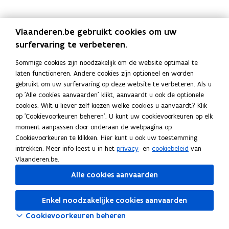
c
n
p
e
k
i
Vlaanderen.be gebruikt cookies om uw
b
e
e
surfervaring te verbeteren.
o
d
e
o
i
r
Sommige cookies zijn noodzakelijk om de website optimaal te
k
n
l
laten functioneren. Andere cookies zijn optioneel en worden
gebruikt om uw surfervaring op deze website te verbeteren. Als u
o
o
i
op 'Alle cookies aanvaarden' klikt, aanvaardt u ook de optionele
p
p
n
cookies. Wilt u liever zelf kiezen welke cookies u aanvaardt? Klik
e
e
k
op 'Cookievoorkeuren beheren'. U kunt uw cookievoorkeuren op elk
n
n
n
moment aanpassen door onderaan de webpagina op
t
t
a
Cookievoorkeuren te klikken. Hier kunt u ook uw toestemming
i
i
a
intrekken. Meer info leest u in het
privacy
- en
cookiebeleid
van
n
n
r
Vlaanderen.be.
n
n
k
Alle cookies aanvaarden
i
i
l
e
e
e
Enkel noodzakelijke cookies aanvaarden
u
u
m
Cookievoorkeuren beheren
w
w
b