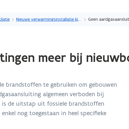
Overslaan
en
ilatie
Nieuwe verwarmingsinstallatie kiezen
naar
de
inhoud
gaan
itingen meer bij nieuw
ele brandstoffen te gebruiken om gebouwen
dgasaansluiting algemeen verboden bij
s de uitstap uit fossiele brandstoffen
s enkel nog toegestaan in heel specifieke