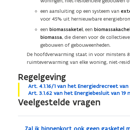
woningen, niet-residentiële gebouwen
een aansluiting op een systeem van
ext
voor 45% uit hernieuwbare energiebro
een
biomassaketel
, een
biomassakache
biomassa
, die dienen voor de collectie
gebouwen of gebouweenheden.
De hoofdverwarming staat in voor minstens 8
ruimteverwarming van elke woning, niet-resi
Regelgeving
A
Art. 4.1.16/1 van het Energiedrecreet va
A
o
r
A
Art. 3.1.62 van het Energiebesluit van 
A
o
r
p
t
r
Veelgestelde vragen
r
p
t
e
.
t
t
e
.
n
4
.
.
n
4
t
.
3
3
t
.
i
1
.
Zal ik binnenkort ook geen gasketel 