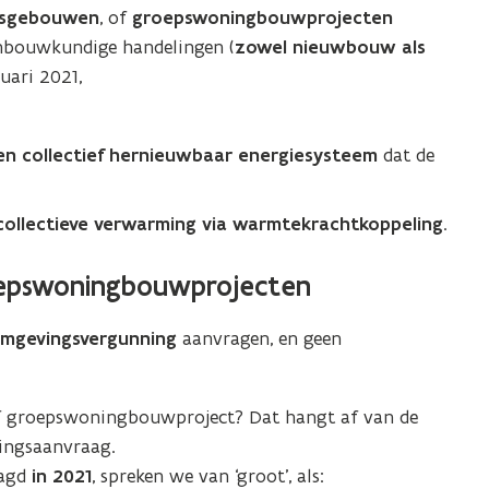
tsgebouwen
, of
groepswoningbouwprojecten
nbouwkundige handelingen (
zowel nieuwbouw als
uari 2021,
en collectief hernieuwbaar energiesysteem
dat de
collectieve verwarming via warmtekrachtkoppeling
.
oepswoningbouwprojecten
mgevingsvergunning
aanvragen, en geen
of groepswoningbouwproject? Dat hangt af van de
ingsaanvraag.
aagd
in 2021
, spreken we van ‘groot’, als: