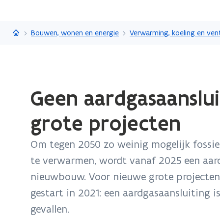
Vlaanderen.be
Bouwen, wonen en energie
Verwarming, koeling en vent
Gedaan
Geen aardgasaanslu
met
laden.
grote projecten
U
bevindt
Om tegen 2050 zo weinig mogelijk fossi
zich
op:
te verwarmen, wordt vanaf 2025 een aar
Geen
nieuwbouw. Voor nieuwe grote projecten i
aardgasaansluitingen
gestart in 2021: een aardgasaansluiting i
meer
gevallen.
bij