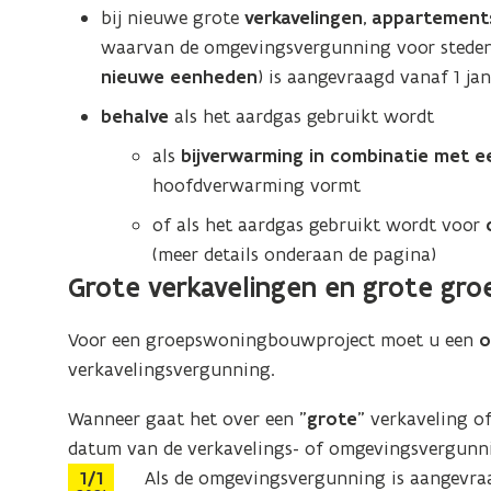
bij nieuwe grote
verkavelingen
,
appartemen
waarvan de omgevingsvergunning voor stede
nieuwe eenheden
) is aangevraagd vanaf 1 jan
behalve
als het aardgas gebruikt wordt
als
bijverwarming in combinatie met e
hoofdverwarming vormt
of als het aardgas gebruikt wordt voor
(meer details onderaan de pagina)
Grote verkavelingen en grote gr
Voor een groepswoningbouwproject moet u een
o
verkavelingsvergunning.
Wanneer gaat het over een ”
grote
” verkaveling 
datum van de verkavelings- of omgevingsvergunn
Stap
1/1
Als de omgevingsvergunning is aangevr