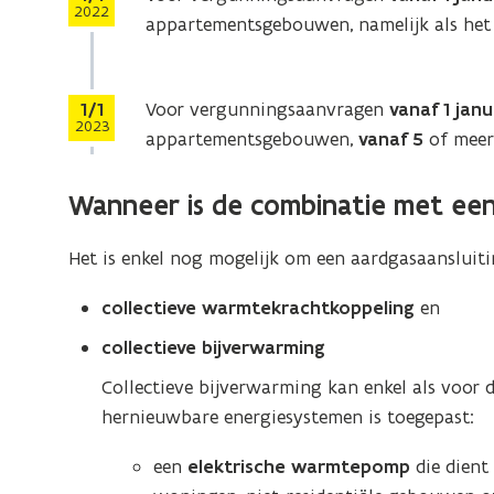
2022
appartementsgebouwen, namelijk als het
Stap
1/1
Voor vergunningsaanvragen
vanaf 1 jan
2023
appartementsgebouwen,
vanaf 5
of meer
Wanneer is de combinatie met een
Het is enkel nog mogelijk om een aardgasaansluiti
collectieve warmtekrachtkoppeling
en
collectieve bijverwarming
Collectieve bijverwarming kan enkel als voor 
hernieuwbare energiesystemen is toegepast:
een
elektrische warmtepomp
die dient