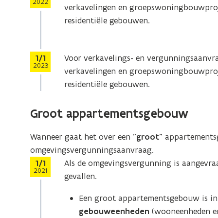
2022
verkavelingen en groepswoningbouwproj
residentiële gebouwen.
Stap
1/1
Voor verkavelings- en vergunningsaanv
2023
verkavelingen en groepswoningbouwproj
residentiële gebouwen.
Groot appartementsgebouw
Wanneer gaat het over een ”
groot
” appartements
omgevingsvergunningsaanvraag.
Stap
1/1
Als de omgevingsvergunning is aangevr
2021
gevallen.
Een groot appartementsgebouw is 
gebouweenheden
(wooneenheden en n