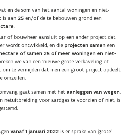
t en de som van het aantal woningen en niet-
k is aan
25
en/of de te bebouwen grond een
ectare
.
aar of bouwheer aansluit op een ander project dat
er wordt ontwikkeld, en die
projecten samen
een
hectare of samen 25 of meer woningen en niet-
reken we van een ‘nieuwe grote verkaveling of
 om te vermijden dat men een groot project opdeelt
te omzeilen.
e omvang gaat samen met het
aanleggen van wegen
.
netuitbreiding voor aardgas te voorzien of niet, is
gestemd.
ragen
vanaf 1 januari 2022
is er sprake van ‘grote’