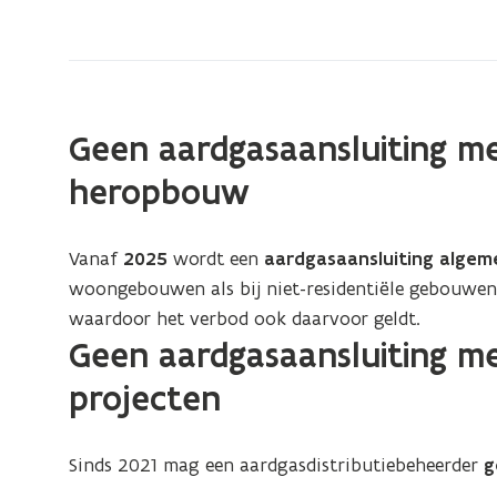
nieuwbouw
en
nieuwe
grote
projecten
Geen aardgasaansluiting m
heropbouw
Vanaf
2025
wordt een
aardgasaansluiting
algem
woongebouwen als bij niet-residentiële gebouwe
waardoor het verbod ook daarvoor geldt.
Geen aardgasaansluiting me
projecten
Sinds 2021 mag een aardgasdistributiebeheerder
g