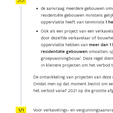
2021
de aanvraag meerdere gebouwen omva
residentiële gebouwen minstens gelij
oppervlakte heeft van tenminste
1 h
Ook als een project van een verkavel
door dezelfde verkavelaar of bouwhe
oppervlakte hebben van
meer dan 1 
residentiële gebouwen
omvatten, sp
groepswoningbouw’. Deze regel dient
in kleinere projecten om het verbod 
De ontwikkeling van projecten van dez
Omdat men op dat moment beslist om een 
het verbod vanaf 2021 op die grootte af
Stap
1/1
Voor verkavelings- en vergunningsaanv