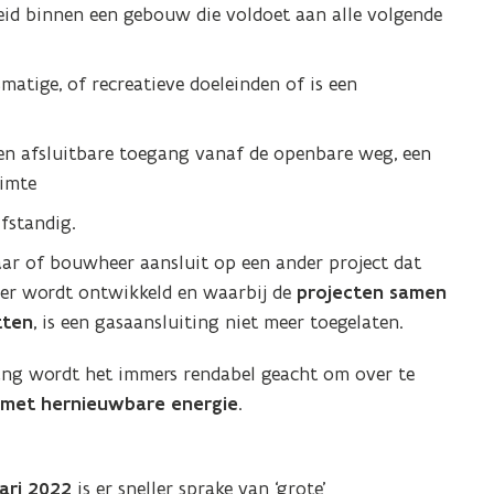
eid binnen een gebouw die voldoet aan alle volgende
smatige, of recreatieve doeleinden of is een
gen afsluitbare toegang vanaf de openbare weg, een
uimte
lfstandig.
aar of bouwheer aansluit op een ander project dat
er wordt ontwikkeld en waarbij de
projecten samen
tten
, is een gasaansluiting niet meer toegelaten.
ng wordt het immers rendabel geacht om over te
 met hernieuwbare energie
.
uari 2022
is er sneller sprake van ‘grote’