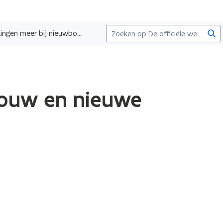
Zoe
Geen aardgasaansluitingen meer bij nieuwbouw en nieuwe grote projecten
bouw en nieuwe