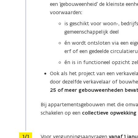
een ‘gebouweenheid’ de kleinste eenh
voorwaarden:
is geschikt voor woon-, bedrijf
gemeenschappelijk deel
én wordt ontsloten via een ei
erf of een gedeelde circulatier
én is in functioneel opzicht ze
Ook als het project van een verkavel
door dezelfde verkavelaar of bouwhe
25 of meer gebouweenheden beva
Bij appartementsgebouwen met die omva
schakelen op een
collectieve opwekking
Stap
1/1
Voor vergunningsaanvragen
vanaf 1 jan