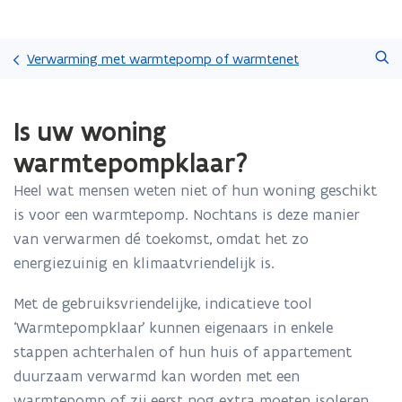
Overslaan
Zoeken
en
Verwarming met warmtepomp of warmtenet
naar
de
Gedaan
inhoud
Is uw woning
met
gaan
laden.
warmtepompklaar?
U
bevindt
Heel wat mensen weten niet of hun woning geschikt
zich
is voor een warmtepomp. Nochtans is deze manier
op:
Is
van verwarmen dé toekomst, omdat het zo
uw
energiezuinig en klimaatvriendelijk is.
woning
warmtepompklaar?
Met de gebruiksvriendelijke, indicatieve tool
‘Warmtepompklaar’ kunnen eigenaars in enkele
stappen achterhalen of hun huis of appartement
duurzaam verwarmd kan worden met een
warmtepomp of zij eerst nog extra moeten isoleren.