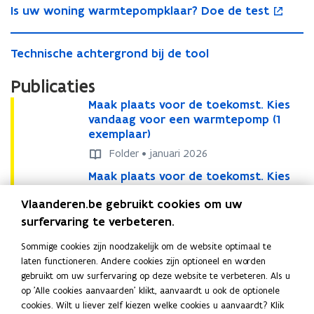
afbeelding
I
Is uw woning warmtepompklaar? Doe de test
s
p
voor
s
u
e
een
u
T
w
n
vergrote
T
Technische achtergrond bij de tool
w
e
w
t
weergave)
e
w
c
o
i
c
Publicaties
o
h
n
n
h
n
n
i
n
M
Maak plaats voor de toekomst. Kies
M
n
i
i
n
i
a
vandaag voor een warmtepomp (1
a
i
n
s
g
e
a
exemplaar)
a
s
g
c
w
u
k
k
Folder • januari 2026
c
w
h
a
w
p
p
h
a
e
r
v
M
Maak plaats voor de toekomst. Kies
M
l
l
e
r
a
m
e
a
vandaag voor een warmtepomp
a
a
a
a
m
c
t
n
Vlaanderen.be gebruikt cookies om uw
a
(pakket van 25 exemplaren)
a
a
a
c
t
h
e
s
k
k
surfervaring te verbeteren.
t
t
Folder • januari 2026
h
e
t
p
t
p
p
s
s
t
p
e
o
e
Sommige cookies zijn noodzakelijk om de website optimaal te
l
l
v
v
e
o
r
m
r
laten functioneren. Andere cookies zijn optioneel en worden
a
a
o
o
Deel deze pagina
r
m
g
p
gebruikt om uw surfervaring op deze website te verbeteren. Als u
a
a
o
o
g
p
r
k
op 'Alle cookies aanvaarden' klikt, aanvaardt u ook de optionele
F
L
K
t
t
r
r
r
k
o
l
cookies. Wilt u liever zelf kiezen welke cookies u aanvaardt? Klik
s
s
a
i
o
d
d