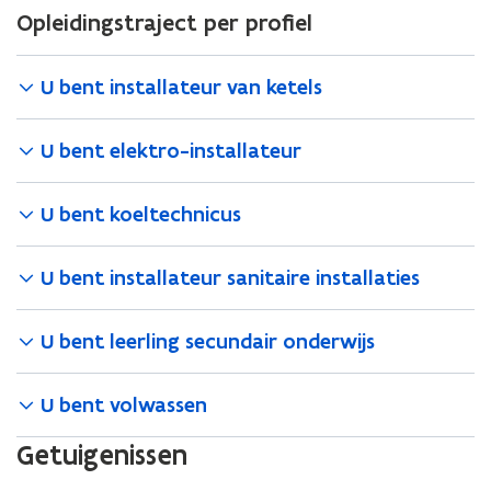
n
w
)
t
e
e
Opleidingstraject per profiel
p
n
n
v
e
u
r
e
s
i
e
r
w
)
n
t
e
n
U bent installateur van ketels
)
v
t
e
u
s
e
i
r
w
t
n
U bent elektro-installateur
n
)
v
e
s
n
e
r
t
i
U bent koeltechnicus
n
)
e
e
s
r
u
t
U bent installateur sanitaire installaties
)
w
e
v
r
e
U bent leerling secundair onderwijs
)
n
s
U bent volwassen
t
e
Getuigenissen
r