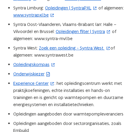
e
v
p
Syntra Limburg:
Opleidingen | SyntraPXL
of algemeen:
(
n
e
e
www.syntrapxl.be
(
o
t
n
n
o
p
Syntra Oost-Vlaanderen, Vlaams-Brabant (arr. Halle –
i
s
t
p
e
Vilvoorde) en Brussel:
Opleidingen filter | Syntra
of
n
(
t
i
e
n
algemeen: www.syntra-mvl.be
n
o
e
n
n
t
i
p
Syntra West:
Zoek een opleiding - Syntra West
of
r
(
n
t
i
e
e
algemeen: www.syntrawest.be
)
o
i
i
n
u
n
p
e
Opleidingskompas
n
(
n
w
t
e
u
n
o
i
Onderwijskiezer
v
(
i
n
w
i
p
e
e
b
n
Experience Center
: het opleidingscentrum werkt met
(
t
v
e
e
u
n
e
n
praktijkoefeningen, echte installaties en hands-on
o
i
e
u
n
w
s
s
i
trainingen en is gericht op warmtepompen en duurzame
p
n
n
w
t
v
t
t
e
energiesystemen en installatietechnieken.
e
n
s
v
i
e
e
a
u
n
i
t
Opleidingen aangeboden door warmtepompleveranciers
e
n
n
r
n
w
t
e
e
n
n
s
Opleidingen aangeboden door sectororganisaties, zoals
)
d
v
i
u
r
s
i
t
Embuild
o
e