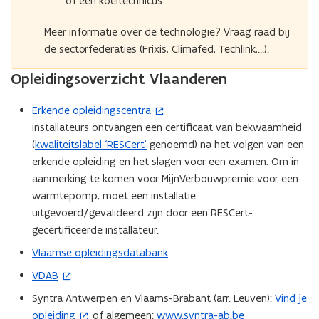
of een koeltechnicus.
e
Meer informatie over de technologie? Vraag raad bij
f
de sectorfederaties (Frixis, Climafed, Techlink,…).
i
n
Opleidingsoverzicht Vlaanderen
i
t
Erkende opleidingscentra
(
i
installateurs ontvangen een certificaat van bekwaamheid
o
e
(
kwaliteitslabel ‘RESCert’
genoemd) na het volgen van een
p
)
erkende opleiding en het slagen voor een examen. Om in
e
aanmerking te komen voor MijnVerbouwpremie voor een
n
warmtepomp, moet een installatie
t
uitgevoerd/gevalideerd zijn door een RESCert-
i
gecertificeerde installateur.
n
n
Vlaamse opleidingsdatabank
i
VDAB
(
e
o
Syntra Antwerpen en Vlaams-Brabant (arr. Leuven):
Vind je
u
(
p
opleiding
of algemeen:
www.syntra-ab.be
w
o