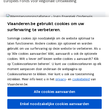
Europees Fonds voor Regionale Ontwikkeling.
Vlaanderen.be gebruikt cookies om uw
Publicaties
surfervaring te verbeteren.
J
Jij hebt de sleutels in handen voor
J
Sommige cookies zijn noodzakelijk om de website optimaal te
i
de energietransitie
i
laten functioneren. Andere cookies zijn optioneel en worden
j
j
Folder • februari 2026
gebruikt om uw surfervaring op deze website te verbeteren. Als u
h
h
op 'Alle cookies aanvaarden' klikt, aanvaardt u ook de optionele
e
e
cookies. Wilt u liever zelf kiezen welke cookies u aanvaardt? Klik
b
b
Deel deze pagina
op 'Cookievoorkeuren beheren'. U kunt uw cookievoorkeuren op elk
t
t
F
L
K
moment aanpassen door onderaan de webpagina op
d
d
Cookievoorkeuren te klikken. Hier kunt u ook uw toestemming
e
e
a
i
o
intrekken. Meer info leest u in het
privacy
- en
cookiebeleid
van
s
s
c
n
p
Vlaanderen.be.
l
l
e
k
i
Ook interessant
e
e
Alle cookies aanvaarden
b
e
e
u
u
W
Warmtepompen bij renovatie (Buildwise)
W
o
o
d
e
t
t
a
I
Is uw woning warmtepompklaar?
a
p
I
Enkel noodzakelijke cookies aanvaarden
o
i
r
e
e
r
s
M
Mijn VerbouwPremie voor warmtepomp
r
e
s
M