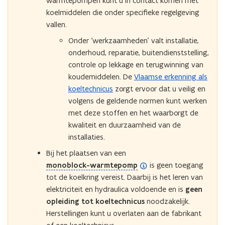
warmtepompen kunt u in contact komen met
n
koelmiddelen die onder specifieke regelgeving
d
vallen.
e
Onder ‘werkzaamheden’ valt installatie,
f
onderhoud, reparatie, buitendienststelling,
i
controle op lekkage en terugwinning van
n
koudemiddelen. De
Vlaamse erkenning als
i
koeltechnicus
zorgt ervoor dat u veilig en
t
volgens de geldende normen kunt werken
i
met deze stoffen en het waarborgt de
e
kwaliteit en duurzaamheid van de
)
installaties.
Bij het plaatsen van een
(
monoblock-warmtepomp
is geen toegang
o
tot de koelkring vereist. Daarbij is het leren van
p
elektriciteit en hydraulica voldoende en is
geen
e
opleiding tot koeltechnicus
noodzakelijk.
n
Herstellingen kunt u overlaten aan de fabrikant
d