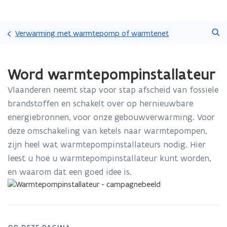
Overslaan
Zoeken
en
Verwarming met warmtepomp of warmtenet
naar
de
Gedaan
inhoud
Word warmtepompinstallateur
met
gaan
laden.
Vlaanderen neemt stap voor stap afscheid van fossiele
U
bevindt
brandstoffen en schakelt over op hernieuwbare
zich
energiebronnen, voor onze gebouwverwarming. Voor
op:
deze omschakeling van ketels naar warmtepompen,
Word
zijn heel wat warmtepompinstallateurs nodig. Hier
warmtepompinstallateur
leest u hoe u warmtepompinstallateur kunt worden,
en waarom dat een goed idee is.