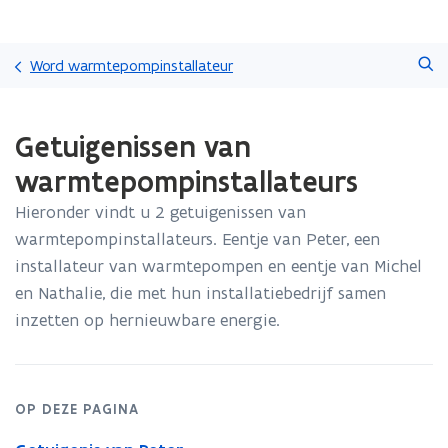
Overslaan
Zoeken
en
Word warmtepompinstallateur
naar
de
Gedaan
inhoud
Getuigenissen van
met
gaan
laden.
warmtepompinstallateurs
U
bevindt
Hieronder vindt u 2 getuigenissen van
zich
warmtepompinstallateurs. Eentje van Peter, een
op:
Getuigenissen
installateur van warmtepompen en eentje van Michel
van
en Nathalie, die met hun installatiebedrijf samen
warmtepompinstallateurs
inzetten op hernieuwbare energie.
OP DEZE PAGINA