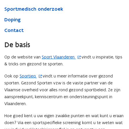
Sportmedisch onderzoek
Doping
Contact
De basis
Op de website van
Sport Vlaanderen
vindt u inspiratie, tips
(
& tricks om gezond te sporten.
o
p
Ook op
Sportieq
vindt u meer informatie over gezond
(
e
sporten. Gezond Sporten vzw is de vaste partner van de
o
n
Vlaamse overheid voor alles rond gezond sportbeleid. Ze zijn
p
t
aanspreekpunt, kenniscentrum en ondersteuningspunt in
e
i
Vlaanderen.
n
n
t
n
Hoe goed kent u uw eigen zwakke punten en wat kunt u eraan
i
i
doen? Via een sportspecifieke screening komt u te weten wat
n
e