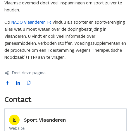
Vlaamse overheid doet veel inspanningen om sport zuiver te
houden.
Op
NADO Vlaanderen
vindt u als sporter en sportvereniging
(
alles wat u moet weten over de dopingbestrijding in
o
Vlaanderen. U vindt er ook veel informatie over
p
geneesmiddelen, verboden stoffen, voedingssupplementen en
e
de procedure om een ‘Toestemming wegens Therapeutische
n
Noodzaak’ (TTN) aan te vragen.
t
i
n
Deel deze pagina
n
F
L
K
i
a
i
o
e
c
n
p
Contact
u
e
k
i
w
b
e
e
v
o
d
e
Sport Vlaanderen
e
o
i
r
n
Website