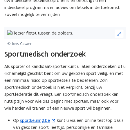
uw individueel letselrisicoprofiel is en ontvangt u een
n
u
individueel programma en advies om letsels in de toekomst
i
w
zoveel mogelijk te vermijden.
e
v
u
e
(Klik
w
n
op
v
s
de
© Joris Casaer
e
t
afbeelding
n
Sportmedisch onderzoek
e
voor
s
r
een
t
Als sporter of kandidaat-sporter kunt u laten onderzoeken of u
vergrote
)
e
weergave)
(lichamelijk) geschikt bent om uw gekozen sport veilig, en met
r
een minimaal risico op sportletsels te beoefenen. Zo’n
)
sportmedisch onderzoek is niet verplicht, tenzij uw
sportfederatie dit vraagt. Een sportmedisch onderzoek kan
nuttig zijn voor wie pas begint met sporten, maar ook voor
wie harder wil trainen of een nieuwe sport wil beginnen.
Op
sportkeuring.be
kunt u via een online test (op basis
(
van gekozen sport, leeftijd, persoonlijke en familiale
o