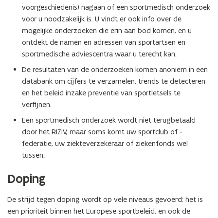
voorgeschiedenis) nagaan of een sportmedisch onderzoek
p
voor u noodzakelijk is. U vindt er ook info over de
e
mogelijke onderzoeken die erin aan bod komen, en u
n
ontdekt de namen en adressen van sportartsen en
t
sportmedische adviescentra waar u terecht kan.
i
n
De resultaten van de onderzoeken komen anoniem in een
n
databank om cijfers te verzamelen, trends te detecteren
i
en het beleid inzake preventie van sportletsels te
e
verfijnen.
u
Een sportmedisch onderzoek wordt niet terugbetaald
w
door het RIZIV, maar soms komt uw sportclub of -
v
federatie, uw ziekteverzekeraar of ziekenfonds wel
e
tussen.
n
s
Doping
t
e
De strijd tegen doping wordt op vele niveaus gevoerd: het is
r
een prioriteit binnen het Europese sportbeleid, en ook de
)