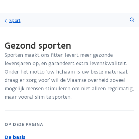
Overslaan
Zoeken
en
Sport
naar
de
Gedaan
inhoud
Gezond sporten
met
gaan
laden.
Sporten maakt ons fitter, levert meer gezonde
U
bevindt
levensjaren op, en garandeert extra levenskwaliteit.
zich
Onder het motto ‘uw lichaam is uw beste materiaal,
op:
draag er zorg voor’ wil de Vlaamse overheid zoveel
Gezond
mogelijk mensen stimuleren om niet alleen regelmatig,
sporten
maar vooral slim te sporten.
OP DEZE PAGINA
De basis