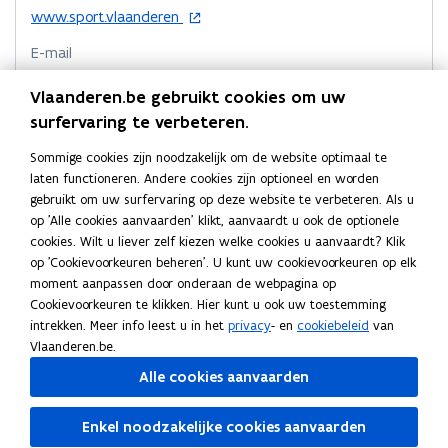
k
n
l
s
o
www.sport.vlaanderen
o
o
i
t
p
p
p
n
E-mail
e
e
e
e
k
n
info@sport.vlaanderen
r
Vlaanderen.be gebruikt cookies om uw
n
n
n
t
)
Telefoon
surfervaring te verbeteren.
t
i
t
a
02 209 45 11
n
i
i
a
Sommige cookies zijn noodzakelijk om de website optimaal te
n
n
n
r
Adres
laten functioneren. Andere cookies zijn optioneel en worden
i
n
n
k
gebruikt om uw surfervaring op deze website te verbeteren. Als u
Sport Vlaanderen
e
i
i
l
op 'Alle cookies aanvaarden' klikt, aanvaardt u ook de optionele
u
Marie-Elisabeth Belpairegebouw
e
e
e
cookies. Wilt u liever zelf kiezen welke cookies u aanvaardt? Klik
w
Simon Bolivarlaan 17, 1000 Brussel, België
op 'Cookievoorkeuren beheren'. U kunt uw cookievoorkeuren op elk
u
u
m
v
o
Routeplanner
moment aanpassen door onderaan de webpagina op
w
e
w
b
p
Cookievoorkeuren te klikken. Hier kunt u ook uw toestemming
n
v
Postadres
v
o
e
intrekken. Meer info leest u in het
privacy
- en
cookiebeleid
van
s
e
e
r
n
Sport Vlaanderen
Vlaanderen.be.
t
t
n
n
d
Koning Albert II laan 15 bus 273, 1210 Brussel, België
e
Alle cookies aanvaarden
i
s
s
r
n
Meer details
t
t
n
Enkel noodzakelijke cookies aanvaarden
e
e
i