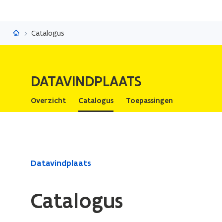
Datavindplaats
Catalogus
DATAVINDPLAATS
Overzicht
Catalogus
Toepassingen
Gedaan
Datavindplaats
met
laden.
Catalogus
U
bevindt