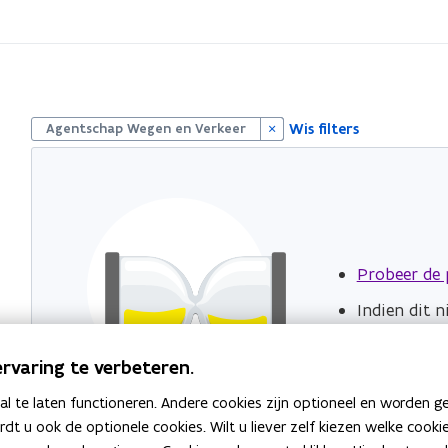
S
Wis filters
l
Agentschap Wegen en Verkeer
u
i
t
p
i
l
l
Probeer de 
Indien dit 
rvaring te verbeteren.
 te laten functioneren. Andere cookies zijn optioneel en worden g
ardt u ook de optionele cookies. Wilt u liever zelf kiezen welke cook