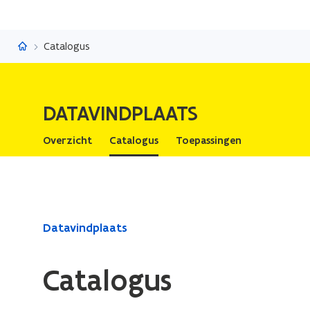
Datavindplaats
Catalogus
DATAVINDPLAATS
Overzicht
Catalogus
Toepassingen
Gedaan
Datavindplaats
met
laden.
Catalogus
U
bevindt