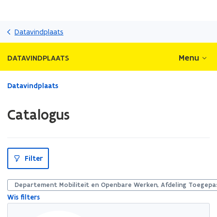
Overslaan
en
Datavindplaats
naar
de
Menu
DATAVINDPLAATS
inhoud
gaan
Gedaan
Datavindplaats
met
laden.
Catalogus
U
bevindt
zich
op:
S
Catalogus
Filter
l
u
i
t
Departement Mobiliteit en Openbare Werken, Afdeling Toegepas.
p
Wis filters
i
l
l