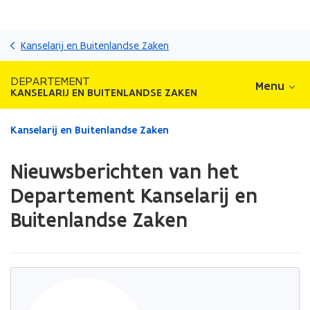
Overslaan
en
Kanselarij en Buitenlandse Zaken
naar
de
DEPARTEMENT
Menu
inhoud
KANSELARIJ EN BUITENLANDSE ZAKEN
gaan
Gedaan
Kanselarij en Buitenlandse Zaken
met
laden.
Nieuwsberichten van het
U
bevindt
Departement Kanselarij en
zich
Buitenlandse Zaken
op:
Nieuwsberichten
van
het
Departement
Kanselarij
en