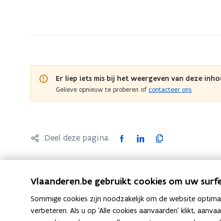
bevindt
zich
op:
Persberichten
Er liep iets mis bij het weergeven van deze inho
Gelieve opnieuw te proberen of
contacteer ons
F
L
K
Deel deze pagina
a
i
o
c
n
p
e
k
i
Vlaanderen.be gebruikt cookies om uw surfe
b
e
e
Sommige cookies zijn noodzakelijk om de website optimaal
o
d
e
Volg het Departement Mobiliteit en Openbare Wer
verbeteren. Als u op 'Alle cookies aanvaarden' klikt, aanva
o
i
r