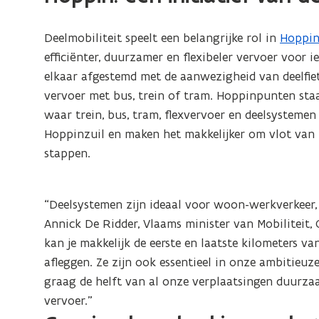
Deelmobiliteit speelt een belangrijke rol in
Hoppi
(
efficiënter, duurzamer en flexibeler vervoer voor
o
elkaar afgestemd met de aanwezigheid van deelfie
p
vervoer met bus, trein of tram. Hoppinpunten sta
e
waar trein, bus, tram, flexvervoer en deelsystem
n
Hoppinzuil en maken het makkelijker om vlot van 
t
stappen.
i
n
n
“Deelsystemen zijn ideaal voor woon-werkverkeer, k
i
Annick De Ridder, Vlaams minister van Mobiliteit,
e
kan je makkelijk de eerste en laatste kilometers va
u
afleggen. Ze zijn ook essentieel in onze ambitieu
w
graag de helft van al onze verplaatsingen duurzaa
v
vervoer.”
e