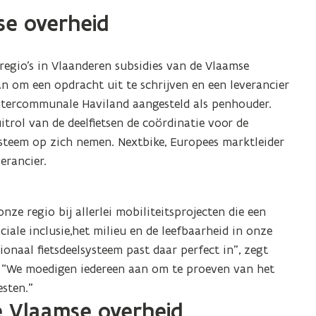
se overheid
rregio’s in Vlaanderen subsidies van de Vlaamse
an om een opdracht uit te schrijven en een leverancier
intercommunale Haviland aangesteld als penhouder.
itrol van de deelfietsen de coördinatie voor de
ysteem op zich nemen. Nextbike, Europees marktleider
erancier.
ze regio bij allerlei mobiliteitsprojecten die een
ciale inclusie,het milieu en de leefbaarheid in onze
onaal fietsdeelsysteem past daar perfect in”, zegt
. “We moedigen iedereen aan om te proeven van het
esten.”
de Vlaamse overheid