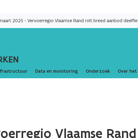
Overslaan
en
maart 2025 - Vervoerregio Vlaamse Rand rolt breed aanbod deelfiet
naar
de
inhoud
gaan
RKEN
nfrastructuur
Data en monitoring
Onderzoek
Over het
voerregio Vlaamse Rand