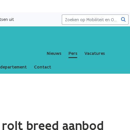
Zoe
sen uit
Nieuws
Pers
Vacatures
 departement
Contact
 rolt breed aanbod