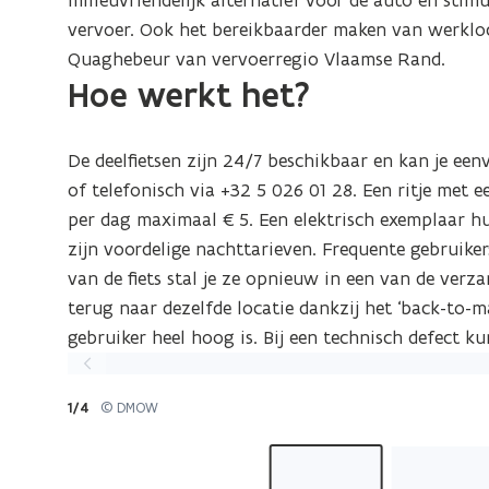
milieuvriendelijk alternatief voor de auto en stim
vervoer. Ook het bereikbaarder maken van werklocat
Quaghebeur van vervoerregio Vlaamse Rand.
Hoe werkt het?
De deelfietsen zijn 24/7 beschikbaar en kan je ee
of telefonisch via +32 5 026 01 28. Een ritje met 
per dag maximaal €5. Een elektrisch exemplaar hu
zijn voordelige nachttarieven. Frequente gebruik
van de fiets stal je ze opnieuw in een van de verza
terug naar dezelfde locatie dankzij het ‘back-to-m
gebruiker heel hoog is. Bij een technisch defect 
Vorige
slide
1/4
© DMOW