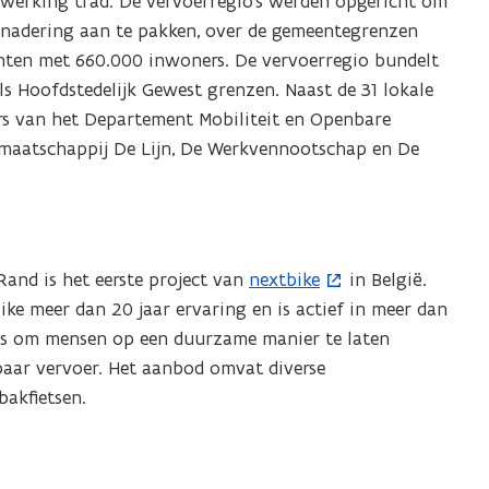
n werking trad. De vervoerregio’s werden opgericht om
benadering aan te pakken, over de gemeentegrenzen
ten met 660.000 inwoners. De vervoerregio bundelt
ls Hoofdstedelijk Gewest grenzen. Naast de 31 lokale
rs van het Departement Mobiliteit en Openbare
rmaatschappij De Lijn, De Werkvennootschap en De
Rand is het eerste project van
nextbike
in België.
(
bike meer dan 20 jaar ervaring en is actief in meer dan
o
 is om mensen op een duurzame manier te laten
p
baar vervoer. Het aanbod omvat diverse
e
bakfietsen.
n
t
i
n