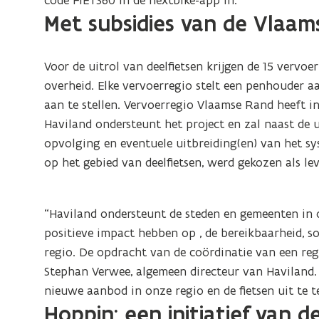
code FIETS60 in de nextbike-app in.
i
Met subsidies van de Vlaam
n
n
i
n
e
Voor de uitrol van deelfietsen krijgen de 15 vervoe
i
u
overheid. Elke vervoerregio stelt een penhouder a
e
w
aan te stellen. Vervoerregio Vlaamse Rand heeft 
u
v
Haviland ondersteunt het project en zal naast de u
w
e
opvolging en eventuele uitbreiding(en) van het s
v
n
op het gebied van deelfietsen, werd gekozen als lev
e
s
n
t
s
e
“Haviland ondersteunt de steden en gemeenten in on
t
r
positieve impact hebben op , de bereikbaarheid, so
e
)
regio. De opdracht van de coördinatie van een regi
r
Stephan Verwee, algemeen directeur van Haviland
)
nieuwe aanbod in onze regio en de fietsen uit te t
Hoppin: een initiatief van 