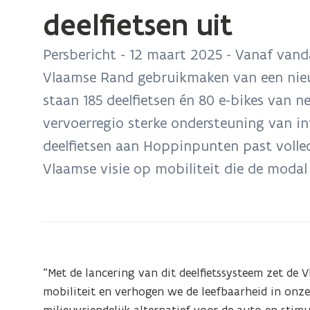
bevindt
deelfietsen uit
zich
op:
Persbericht - 12 maart 2025 - Vanaf van
12
Vlaamse Rand gebruikmaken van een nieu
maart
staan 185 deelfietsen én 80 e-bikes van ne
2025
vervoerregio sterke ondersteuning van 
-
Vervoerregio
deelfietsen aan Hoppinpunten past volle
Vlaamse
Vlaamse visie op mobiliteit die de modal s
Rand
rolt
breed
aanbod
deelfietsen
uit
“Met de lancering van dit deelfietssysteem zet de
mobiliteit en verhogen we de leefbaarheid in onze 