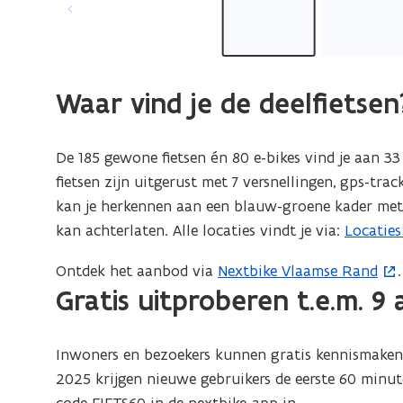
Waar vind je de deelfietsen
De 185 gewone fietsen én 80 e-bikes vind je aan 33
fietsen zijn uitgerust met 7 versnellingen, gps-tra
kan je herkennen aan een blauw-groene kader met i
kan achterlaten. Alle locaties vindt je via:
Locaties
(
o
Ontdek het aanbod via
Nextbike Vlaamse Rand
.
(
p
Gratis uitproberen t.e.m. 9 
o
e
p
n
e
t
Inwoners en bezoekers kunnen gratis kennismaken m
n
i
2025 krijgen nieuwe gebruikers de eerste 60 minute
t
n