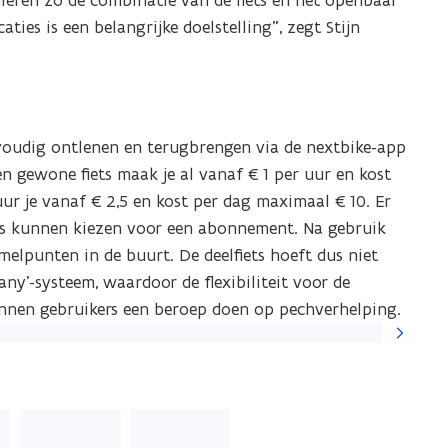
uleren zo de combinatie van de fiets en het openbaar
ies is een belangrijke doelstelling”, zegt Stijn
nvoudig ontlenen en terugbrengen via de nextbike-app
een gewone fiets maak je al vanaf €1 per uur en kost
ur je vanaf €2,5 en kost per dag maximaal €10. Er
ers kunnen kiezen voor een abonnement. Na gebruik
melpunten in de buurt. De deelfiets hoeft dus niet
any’-systeem, waardoor de flexibiliteit voor de
kunnen gebruikers een beroep doen op pechverhelping.
Volgende
slide