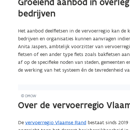
Groeiend aanbod in overleg
n
bedrijven
s
t
e
Het aanbod deelfietsen in de vervoerregio kan de 
r
bedrijven en organisaties kunnen aanvragen indien
)
Anita Jaspers, ambtelijk voorzitter van vervoerr
fietsen of een ander type fiets zoals bakfietsen
af op de specifieke noden van steden, gemeenten 
de werking van het systeem én de tevredenheid va
© DMOW
Over de vervoerregio Vlaa
De
vervoerregio Vlaamse Rand
bestaat sinds 2019 