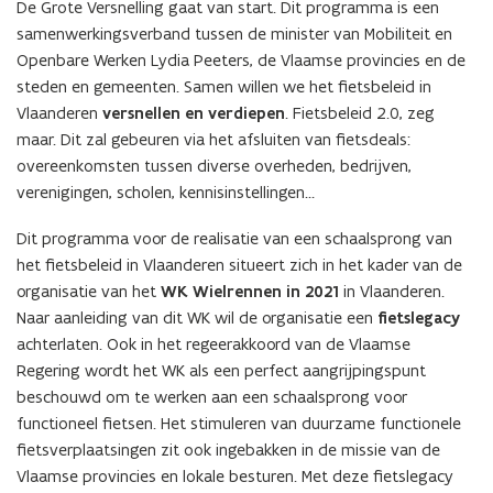
De Grote Versnelling gaat van start. Dit programma is een
Vlaanderen
samenwerkingsverband tussen de minister van Mobiliteit en
versnelling
hoger
Openbare Werken Lydia Peeters, de Vlaamse provincies en de
trappen
steden en gemeenten. Samen willen we het fietsbeleid in
Vlaanderen
versnellen en verdiepen
. Fietsbeleid 2.0, zeg
maar. Dit zal gebeuren via het afsluiten van fietsdeals:
overeenkomsten tussen diverse overheden, bedrijven,
verenigingen, scholen, kennisinstellingen…
Dit programma voor de realisatie van een schaalsprong van
het fietsbeleid in Vlaanderen situeert zich in het kader van de
organisatie van het
WK Wielrennen in 2021
in Vlaanderen.
Naar aanleiding van dit WK wil de organisatie een
fietslegacy
achterlaten. Ook in het regeerakkoord van de Vlaamse
Regering wordt het WK als een perfect aangrijpingspunt
beschouwd om te werken aan een schaalsprong voor
functioneel fietsen. Het stimuleren van duurzame functionele
fietsverplaatsingen zit ook ingebakken in de missie van de
Vlaamse provincies en lokale besturen. Met deze fietslegacy