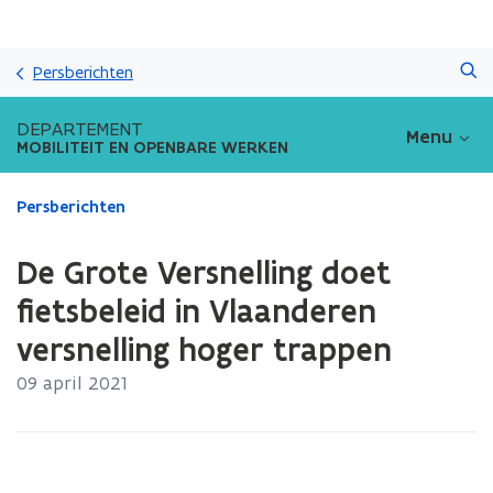
Overslaan
Zoeken
en
Persberichten
naar
de
DEPARTEMENT
Menu
inhoud
MOBILITEIT EN OPENBARE WERKEN
gaan
Gedaan
Persberichten
met
laden.
De Grote Versnelling doet
U
bevindt
fietsbeleid in Vlaanderen
zich
versnelling hoger trappen
op:
De
09 april 2021
Grote
Versnelling
doet
fietsbeleid
in