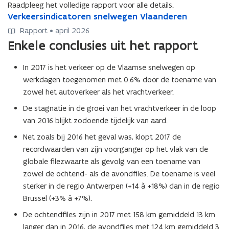
Raadpleeg het volledige rapport voor alle details.
V
Verkeersindicatoren snelwegen Vlaanderen
V
e
e
Rapport • april 2026
r
r
Enkele conclusies uit het rapport
k
k
e
e
In 2017 is het verkeer op de Vlaamse snelwegen op
e
e
werkdagen toegenomen met 0.6% door de toename van
r
r
s
s
zowel het autoverkeer als het vrachtverkeer.
i
i
De stagnatie in de groei van het vrachtverkeer in de loop
n
n
van 2016 blijkt zodoende tijdelijk van aard.
d
d
i
i
Net zoals bij 2016 het geval was, klopt 2017 de
c
c
recordwaarden van zijn voorganger op het vlak van de
a
a
globale filezwaarte als gevolg van een toename van
t
t
zowel de ochtend- als de avondfiles. De toename is veel
o
o
sterker in de regio Antwerpen (+14 à +18%) dan in de regio
r
r
e
Brussel (+3% à +7%).
e
n
n
De ochtendfiles zijn in 2017 met 158 km gemiddeld 13 km
s
s
langer dan in 2016, de avondfiles met 124 km gemiddeld 3