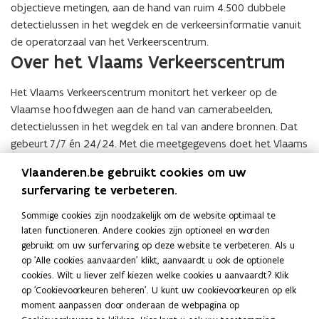
objectieve metingen, aan de hand van ruim 4.500 dubbele
detectielussen in het wegdek en de verkeersinformatie vanuit
de operatorzaal van het Verkeerscentrum.
Over het Vlaams Verkeerscentrum
Het Vlaams Verkeerscentrum monitort het verkeer op de
Vlaamse hoofdwegen aan de hand van camerabeelden,
detectielussen in het wegdek en tal van andere bronnen. Dat
gebeurt 7/7 én 24/24. Met die meetgegevens doet het Vlaams
Verkeerscentrum aan dynamisch verkeersmanagement. Zo
Vlaanderen.be gebruikt cookies om uw
streeft het ernaar om het snelwegverkeer in Vlaanderen zo
surfervaring te verbeteren.
vlot en veilig mogelijk te laten verlopen voor alle
weggebruikers. Door studiewerk te verrichten en adviezen te
Sommige cookies zijn noodzakelijk om de website optimaal te
formuleren, ondersteunt het Vlaams Verkeerscentrum ook het
laten functioneren. Andere cookies zijn optioneel en worden
mobiliteitsbeleid in Vlaanderen.
gebruikt om uw surfervaring op deze website te verbeteren. Als u
op 'Alle cookies aanvaarden' klikt, aanvaardt u ook de optionele
cookies. Wilt u liever zelf kiezen welke cookies u aanvaardt? Klik
Deel deze pagina
op 'Cookievoorkeuren beheren'. U kunt uw cookievoorkeuren op elk
moment aanpassen door onderaan de webpagina op
F
L
K