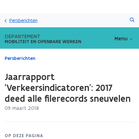
Overslaan
Zoeken
en
Persberichten
naar
de
DEPARTEMENT
Menu
inhoud
MOBILITEIT EN OPENBARE WERKEN
gaan
Gedaan
Persberichten
met
laden.
Jaarrapport
U
bevindt
'Verkeersindicatoren': 2017
zich
deed alle filerecords sneuvelen
op:
Jaarrapport
09 maart 2018
'Verkeersindicatoren':
2017
deed
alle
OP DEZE PAGINA
filerecords