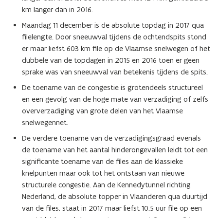
n
n
km langer dan in 2016.
e
e
l
l
Maandag 11 december is de absolute topdag in 2017 qua
w
w
filelengte. Door sneeuwval tijdens de ochtendspits stond
e
e
er maar liefst 603 km file op de Vlaamse snelwegen of het
g
g
dubbele van de topdagen in 2015 en 2016 toen er geen
e
e
sprake was van sneeuwval van betekenis tijdens de spits.
n
n
V
V
De toename van de congestie is grotendeels structureel
l
l
en een gevolg van de hoge mate van verzadiging of zelfs
a
a
oververzadiging van grote delen van het Vlaamse
a
a
snelwegennet.
n
n
d
d
De verdere toename van de verzadigingsgraad evenals
e
e
de toename van het aantal hinderongevallen leidt tot een
r
r
significante toename van de files aan de klassieke
e
e
knelpunten maar ook tot het ontstaan van nieuwe
n
n
structurele congestie. Aan de Kennedytunnel richting
Nederland, de absolute topper in Vlaanderen qua duurtijd
van de files, staat in 2017 maar liefst 10.5 uur file op een