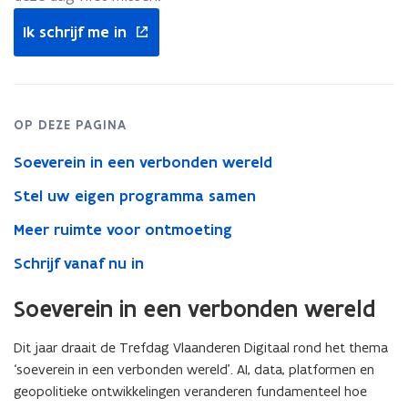
Vlaanderen
opent
Digitaal
Ik schrijf me in
in
2026!
nieuw
venster
OP DEZE PAGINA
Soeverein in een verbonden wereld
Stel uw eigen programma samen
Meer ruimte voor ontmoeting
Schrijf vanaf nu in
Soeverein in een verbonden wereld
Dit jaar draait de Trefdag Vlaanderen Digitaal rond het thema
‘soeverein in een verbonden wereld’. AI, data, platformen en
geopolitieke ontwikkelingen veranderen fundamenteel hoe