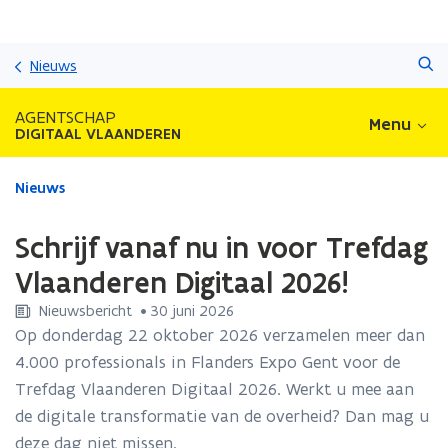
Overslaan
Zoeken
en
Nieuws
naar
de
AGENTSCHAP
Menu
inhoud
DIGITAAL VLAANDEREN
gaan
Gedaan
Nieuws
met
laden.
Schrijf vanaf nu in voor Trefdag
U
bevindt
Vlaanderen Digitaal 2026!
zich
Nieuwsbericht
 •
30 juni 2026
op:
Schrijf
Op donderdag 22 oktober 2026 verzamelen meer dan
vanaf
4.000 professionals in Flanders Expo Gent voor de
nu
Trefdag Vlaanderen Digitaal 2026. Werkt u mee aan
in
de digitale transformatie van de overheid? Dan mag u
voor
Trefdag
deze dag niet missen.