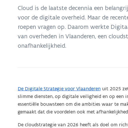
bevindt
Cloud is de laatste decennia een belangr
zich
voor de digitale overheid. Maar de recent
op:
roepen vragen op. Daarom werkte Digitaa
Vlaamse
Cloudstrategie
van overheden in Vlaanderen, een cloudstr
2026
onafhankelijkheid.
De Digitale Strategie voor Vlaanderen
uit 2025 zet
slimme diensten, op digitale veiligheid en op een 
essentiële bouwsteen om die ambities waar te make
gemaakt dat die voordelen ook met afhankelijkhe
De cloudstrategie van 2026 heeft als doel om rich