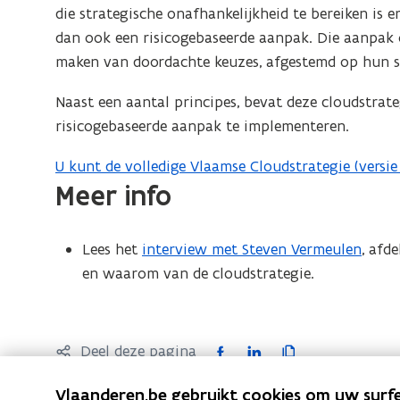
die strategische onafhankelijkheid te bereiken is e
dan ook een risicogebaseerde aanpak. Die aanpak 
maken van doordachte keuzes, afgestemd op hun spe
Naast een aantal principes, bevat deze cloudstrat
risicogebaseerde aanpak te implementeren.
U kunt de volledige Vlaamse Cloudstrategie (versie
(
Meer info
P
D
F
Lees het
interview met Steven Vermeulen
, afd
b
en waarom van de cloudstrategie.
e
s
t
F
L
K
Deel deze pagina
a
a
i
o
n
Vlaanderen.be gebruikt cookies om uw surfe
c
n
p