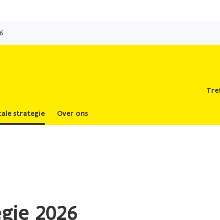
Overslaan
en
6
naar
de
inhoud
gaan
Tre
tale strategie
Over ons
gie 2026