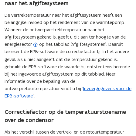
d
naar het afgiftesysteem
e
De vertrektemperatuur naar het afgiftesysteem heeft een
f
belangrijke invloed op het rendement van de warmtepomp.
i
Wanneer de ontwerpvertrektemperatuur naar het
n
afgiftesysteem gekend is, geeft u dit aan ter hoogte van de
i
(
energiesector
op het tabblad ‘Afgiftesystemen’. Daaruit
t
o
berekent de EPB-software de correctiefactor f
i
. In het andere
θ
p
e
geval, als u niet aangeeft dat die temperatuur gekend is,
e
)
gebruikt de EPB-software de waarde bij ontstentenis horende
n
bij het ingevoerde afgiftesysteem op dit tabblad. Meer
d
informatie over de bepaling van de
e
ontwerpretourtemperatuur vindt u bij ‘
Invoergegevens voor de
f
EPB-software
’.
i
n
Correctiefactor op de temperatuurstoename
i
over de condensor
t
i
Als het verschil tussen de vertrek- en de retourtemperatuur