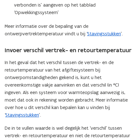
verbonden is’ aangeven op het tabblad
u
‘Opwekkingssysteem’
w
v
Meer informatie over de bepaling van de
e
ontwerpvertrektemperatuur vindt u bij ‘
Stavingsstukken
’.
n
s
Invoer verschil vertrek- en retourtemperatuur
t
e
In het geval dat het verschil tussen de vertrek- en de
r
retourtemperatuur van het afgiftesysteem bij
)
ontwerpomstandigheden gekend is, kunt u het
overeenkomstige vakje aanvinken en dat verschil (in °C)
ingeven. Als een systeem voor warmteopslag aanwezig is,
moet dat ook in rekening worden gebracht. Meer informatie
over hoe u dit verschil kan bepalen kan u vinden bij
‘
Stavingsstukken
’.
De in te vullen waarde is wel degelijk het ‘verschil’ tussen
vertrek- en retourtemperatuur en niet de retourtemperatuur