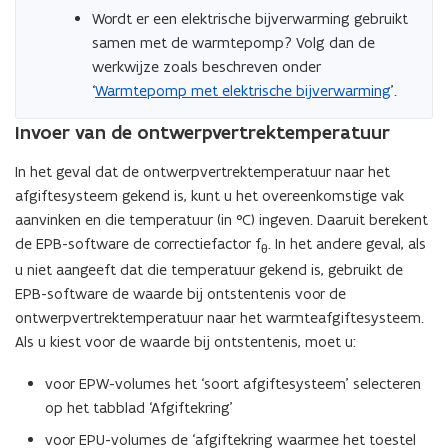
I
Wordt er een elektrische bijverwarming gebruikt
P
samen met de warmtepomp? Volg dan de
b
werkwijze zoals beschreven onder
e
‘
Warmtepomp met elektrische bijverwarming
’.
s
Invoer van de ontwerpvertrektemperatuur
t
a
In het geval dat de ontwerpvertrektemperatuur naar het
n
afgiftesysteem gekend is, kunt u het overeenkomstige vak
d
aanvinken en die temperatuur (in °C) ingeven. Daaruit berekent
o
de EPB-software de correctiefactor f
. In het andere geval, als
p
θ
u niet aangeeft dat die temperatuur gekend is, gebruikt de
e
EPB-software de waarde bij ontstentenis voor de
n
ontwerpvertrektemperatuur naar het warmteafgiftesysteem.
t
Als u kiest voor de waarde bij ontstentenis, moet u:
i
n
voor EPW-volumes het ‘soort afgiftesysteem’ selecteren
n
op het tabblad ‘Afgiftekring’
i
voor EPU-volumes de ‘afgiftekring waarmee het toestel
e