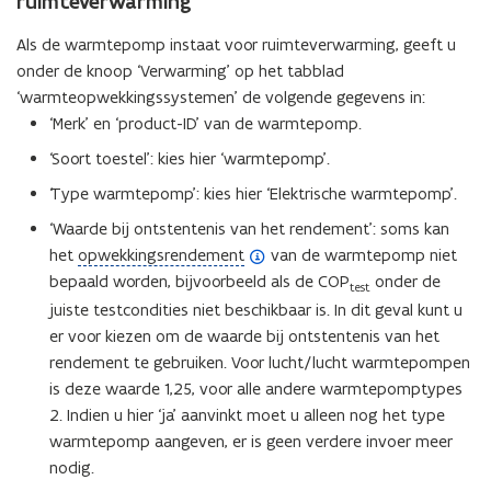
ruimteverwarming
Als de warmtepomp instaat voor ruimteverwarming, geeft u
onder de knoop ‘Verwarming’ op het tabblad
‘warmteopwekkingssystemen’ de volgende gegevens in:
‘Merk’ en ‘product-ID’ van de warmtepomp.
‘Soort toestel’: kies hier ‘warmtepomp’.
‘Type warmtepomp’: kies hier ‘Elektrische warmtepomp’.
‘Waarde bij ontstentenis van het rendement’: soms kan
(
het
opwekkingsrendement
van de warmtepomp niet
o
bepaald worden, bijvoorbeeld als de COP
onder de
test
p
juiste testcondities niet beschikbaar is. In dit geval kunt u
e
er voor kiezen om de waarde bij ontstentenis van het
n
rendement te gebruiken. Voor lucht/lucht warmtepompen
d
is deze waarde 1,25, voor alle andere warmtepomptypes
e
2. Indien u hier ‘ja’ aanvinkt moet u alleen nog het type
f
warmtepomp aangeven, er is geen verdere invoer meer
i
nodig.
n