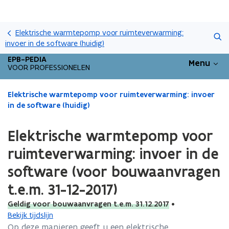
Overslaan
Zoeken
en
Elektrische warmtepomp voor ruimteverwarming:
naar
invoer in de software (huidig)
de
EPB-PEDIA
Menu
inhoud
VOOR PROFESSIONELEN
gaan
Gedaan
Elektrische warmtepomp voor ruimteverwarming: invoer
met
in de software (huidig)
laden.
U
Elektrische warmtepomp voor
bevindt
zich
ruimteverwarming: invoer in de
op:
software (voor bouwaanvragen
Elektrische
warmtepomp
t.e.m. 31-12-2017)
voor
ruimteverwarming:
Geldig voor bouwaanvragen t.e.m. 31.12.2017
•
invoer
Bekijk tijdslijn
in
Op deze manieren geeft u een elektrische