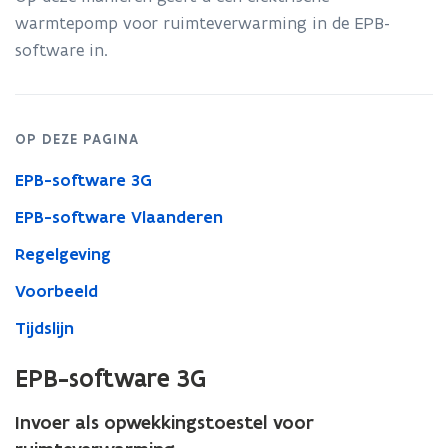
de
warmtepomp voor ruimteverwarming in de EPB-
software
software in.
(voor
bouwaanvragen
t.e.m.
31-
12-
OP DEZE PAGINA
2017)
EPB-software 3G
EPB-software Vlaanderen
Regelgeving
Voorbeeld
Tijdslijn
EPB-software 3G
Invoer als opwekkingstoestel voor