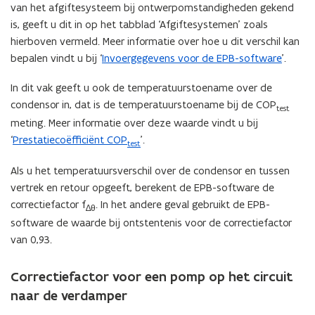
e
van het afgiftesysteem bij ontwerpomstandigheden gekend
)
is, geeft u dit in op het tabblad ‘Afgiftesystemen’ zoals
hierboven vermeld. Meer informatie over hoe u dit verschil kan
bepalen vindt u bij ‘
Invoergegevens voor de EPB-software
’.
In dit vak geeft u ook de temperatuurstoename over de
condensor in, dat is de temperatuurstoename bij de COP
test
meting. Meer informatie over deze waarde vindt u bij
‘
Prestatiecoëfficiënt COP
’.
test
Als u het temperatuursverschil over de condensor en tussen
vertrek en retour opgeeft, berekent de EPB-software de
correctiefactor f
. In het andere geval gebruikt de EPB-
∆θ
software de waarde bij ontstentenis voor de correctiefactor
van 0,93.
Correctiefactor voor een pomp op het circuit
naar de verdamper