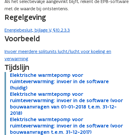
Als het selectievakje aangevinkt blijft, rekent de EPB-software
met de waarde bij ontstentenis.
Regelgeving
Energiebesluit, bijlage V, §10.2.3.3
Voorbeeld
Invoer meerdere splitunits lucht/lucht voor koeling en
verwarming
Tijdslijn
E
Elektrische warmtepomp voor
E
l
ruimteverwarming: invoer in de software
l
e
(huidig)
e
k
E
Elektrische warmtepomp voor
k
E
t
l
ruimteverwarming: invoer in de software (voor
t
l
r
e
bouwaanvragen van 01-01-2018 t.e.m. 31-12-
r
e
i
k
2018)
i
k
s
t
E
Elektrische warmtepomp voor
s
t
E
c
r
l
ruimteverwarming: invoer in de software (voor
c
r
l
h
i
e
bouwaanvragen t.e.m. 31-12-2017)
h
i
e