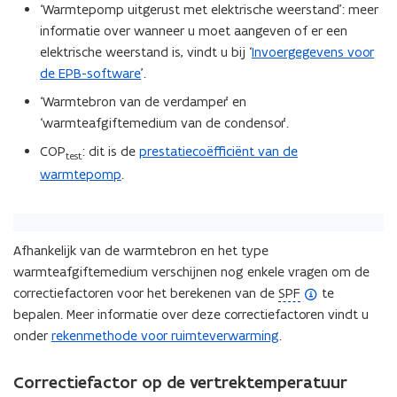
‘Warmtepomp uitgerust met elektrische weerstand’: meer
i
informatie over wanneer u moet aangeven of er een
t
elektrische weerstand is, vindt u bij ‘
Invoergegevens voor
i
de EPB-software
’.
e
‘Warmtebron van de verdamper’ en
)
‘warmteafgiftemedium van de condensor’.
COP
: dit is de
prestatiecoëfficiënt van de
test
warmtepomp
.
Afhankelijk van de warmtebron en het type
warmteafgiftemedium verschijnen nog enkele vragen om de
(
correctiefactoren voor het berekenen van de
SPF
te
o
bepalen. Meer informatie over deze correctiefactoren vindt u
p
onder
rekenmethode voor ruimteverwarming
.
e
n
Correctiefactor op de vertrektemperatuur