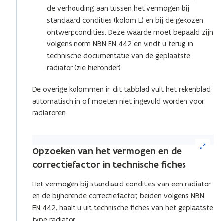
de verhouding aan tussen het vermogen bij
standaard condities (kolom L) en bij de gekozen
ontwerpcondities. Deze waarde moet bepaald zijn
volgens norm NBN EN 442 en vindt u terug in
technische documentatie van de geplaatste
radiator (zie hieronder).
De overige kolommen in dit tabblad vult het rekenblad
automatisch in of moeten niet ingevuld worden voor
radiatoren.
(Klik
op
Opzoeken van het vermogen en de
de
correctiefactor in technische fiches
afbeelding
voor
Het vermogen bij standaard condities van een radiator
een
en de bijhorende correctiefactor, beiden volgens NBN
vergrote
EN 442, haalt u uit technische fiches van het geplaatste
weergave)
type radiator.