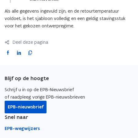
Als alle gegevens ingevuld zijn, en de retourtemperatuur
voldoet, is het sjabloon volledig en een geldig stavingsstuk
voor het gekozen ontwerpregime.
Deel deze pagina
F
L
K
a
i
o
c
n
p
e
k
i
Blijf op de hoogte
b
e
e
o
d
e
Schrijf u in op de EPB-Nieuwsbrief
o
i
r
of raadpleeg vorige EPB-nieuwsbrieven
k
n
l
EPB-nieuwsbrief
o
o
i
Snel naar
p
p
n
e
e
k
EPB-wegwijzers
n
n
n