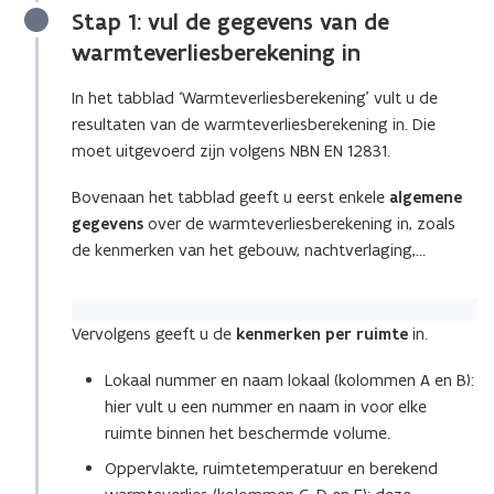
Stap 1: vul de gegevens van de
t
warmteverliesberekening in
a
n
In het tabblad ‘Warmteverliesberekening’ vult u de
d
resultaten van de warmteverliesberekening in. Die
o
moet uitgevoerd zijn volgens NBN EN 12831.
p
e
Bovenaan het tabblad geeft u eerst enkele
algemene
n
gegevens
over de warmteverliesberekening in, zoals
t
de kenmerken van het gebouw, nachtverlaging,…
i
n
n
Vervolgens geeft u de
kenmerken per ruimte
in.
i
e
Lokaal nummer en naam lokaal (kolommen A en B):
u
hier vult u een nummer en naam in voor elke
w
ruimte binnen het beschermde volume.
v
Oppervlakte, ruimtetemperatuur en berekend
e