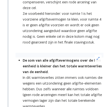
compenseren, verschijnt een rode arcering van
deze cel.
Zie voorbeeld hieronder: voor ruimte 1 is het
voorziene afgiftevermogen te klein, voor ruimte 4
is er geen afgifte voorzien en wordt er ook geen
uitzondering aangeduid waardoor geen afgifte
nodig is. Geen enkele cel in deze kolom mag nog
rood gearceerd zijn in het finale stavingsstuk.
(Klik
op
De som van alle afgiftevermogens over de hele
de
eenheid is kleiner dan het totale warmteverlies
afbeelding
van de eenheid.
voor
In dit warmteverlies zitten immers ook ruimtes die
een
wegens een uitzondering geen afgifte-elementen
vergrote
hebben. Dus zelfs wanneer alle ruimtes voldoen
weergave)
(geen rode arceringen meer) kan het totale afgifte
vermogen lager zijn dan het totale berekende
warmteverlies.