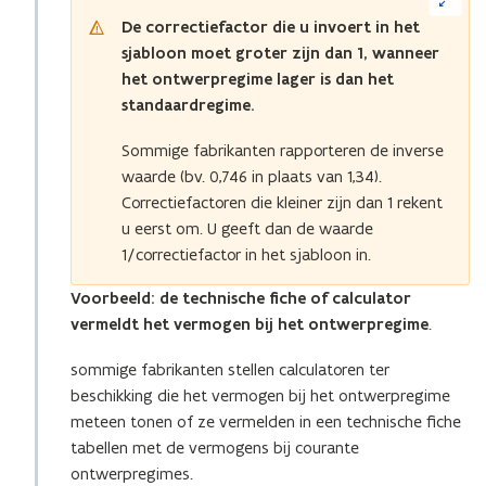
op
De
correctiefactor die u invoert in het
de
sjabloon moet groter zijn dan 1, wanneer
afbeelding
voor
het ontwerpregime lager is dan het
een
standaardregime.
vergrote
weergave)
Sommige fabrikanten rapporteren de inverse
waarde (bv. 0,746 in plaats van 1,34).
Correctiefactoren die kleiner zijn dan 1 rekent
u eerst om. U geeft dan de waarde
1/correctiefactor in het sjabloon in.
Voorbeeld: de technische fiche of calculator
vermeldt
het vermogen bij het ontwerpregime
.
sommige fabrikanten stellen calculatoren ter
beschikking die het vermogen bij het ontwerpregime
meteen tonen of ze vermelden in een technische fiche
tabellen met de vermogens bij courante
ontwerpregimes.