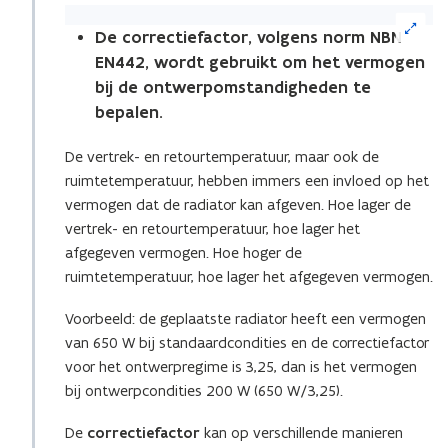
(Klik
op
De
correctiefactor, volgens norm NBN
de
EN442, wordt gebruikt om het vermogen
afbeelding
bij de ontwerpomstandigheden te
voor
bepalen.
een
vergrote
De vertrek- en retourtemperatuur, maar ook de
weergave)
ruimtetemperatuur, hebben immers een invloed op het
vermogen dat de radiator kan afgeven. Hoe lager de
vertrek- en retourtemperatuur, hoe lager het
afgegeven vermogen. Hoe hoger de
ruimtetemperatuur, hoe lager het afgegeven vermogen.
Voorbeeld: de geplaatste radiator heeft een vermogen
van 650 W bij standaardcondities en de correctiefactor
voor het ontwerpregime is 3,25, dan is het vermogen
bij ontwerpcondities 200 W (650 W/3,25).
De
correctiefactor
kan op verschillende manieren