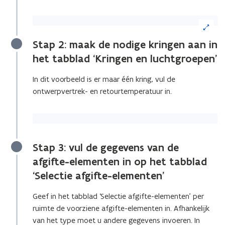
(Klik
op
de
Stap 2: maak de nodige kringen aan in
afbeelding
het tabblad ‘Kringen en luchtgroepen’
voor
een
In dit voorbeeld is er maar één kring, vul de
vergrote
ontwerpvertrek- en retourtemperatuur in.
weergave)
Stap 3: vul de gegevens van de
afgifte-elementen in op het tabblad
‘Selectie afgifte-elementen’
Geef in het tabblad ‘Selectie afgifte-elementen’ per
ruimte de voorziene afgifte-elementen in. Afhankelijk
van het type moet u andere gegevens invoeren. In