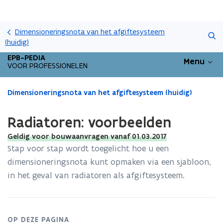
Overslaan
Zoeken
en
Dimensioneringsnota van het afgiftesysteem
naar
(huidig)
de
EPB-PEDIA
Menu
inhoud
VOOR PROFESSIONELEN
gaan
Gedaan
Dimensioneringsnota van het afgiftesysteem (huidig)
met
laden.
Radiatoren: voorbeelden
U
bevindt
Geldig voor bouwaanvragen vanaf 01.03.2017
zich
Stap voor stap wordt toegelicht hoe u een
op:
dimensioneringsnota kunt opmaken via een sjabloon,
Radiatoren:
in het geval van radiatoren als afgiftesysteem.
voorbeelden
OP DEZE PAGINA