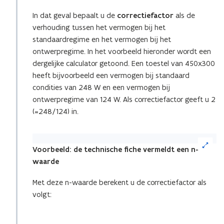
In dat geval bepaalt u de
correctiefactor
als de
verhouding tussen het vermogen bij het
standaardregime en het vermogen bij het
ontwerpregime. In het voorbeeld hieronder wordt een
dergelijke calculator getoond. Een toestel van 450x300
heeft bijvoorbeeld een vermogen bij standaard
condities van 248 W en een vermogen bij
ontwerpregime van 124 W. Als correctiefactor geeft u 2
(=248/124) in.
(Klik
op
Voorbeeld: de technische fiche vermeldt een n-
de
waarde
afbeelding
voor
Met deze n-waarde berekent u de correctiefactor als
een
volgt:
vergrote
weergave)