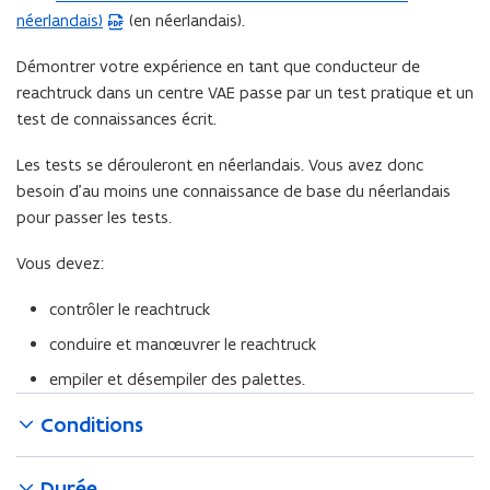
néerlandais)
(en néerlandais).
L
e
Démontrer votre expérience en tant que conducteur de
f
reachtruck dans un centre VAE passe par un test pratique et un
i
test de connaissances écrit.
c
h
Les tests se dérouleront en néerlandais. Vous avez donc
i
besoin d’au moins une connaissance de base du néerlandais
e
pour passer les tests.
r
p
Vous devez:
d
contrôler le reachtruck
f
s
conduire et manœuvrer le reachtruck
'
empiler et désempiler des palettes.
o
u
Conditions
v
r
Durée