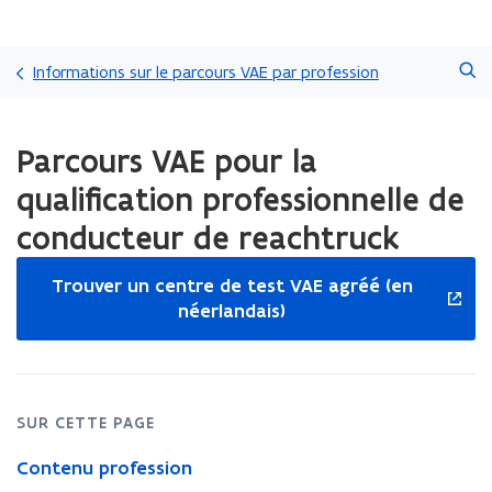
Passer
Faire
directement
Informations sur le parcours VAE par profession
une
au
recherche
contenu
Chargement
Parcours VAE pour la
terminé.
Vous
qualification professionnelle de
vous
trouvez
conducteur de reachtruck
à:
S'ouvrira
Parcours
Trouver un centre de test VAE agréé (en
VAE
dans
néerlandais)
pour
une
la
nouvelle
qualification
fenêtre
professionnelle
de
SUR CETTE PAGE
conducteur
de
Contenu profession
reachtruck