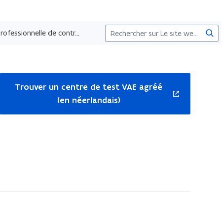
Fair
Parcours VAE pour la qualification professionnelle de contrôleur d’habitations
une
rec
vrira
Trouver un centre de test VAE agréé
s
(en néerlandais)
velle
être