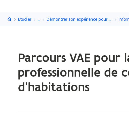
Flandre.be
Étudier
...
Démontrer son expérience pour une profession dans un centre de test VAE agréé
Chargement
Parcours VAE pour la
terminé.
Vous
professionnelle de 
vous
trouvez
d’habitations
à:
Parcours
VAE
pour
la
qualification