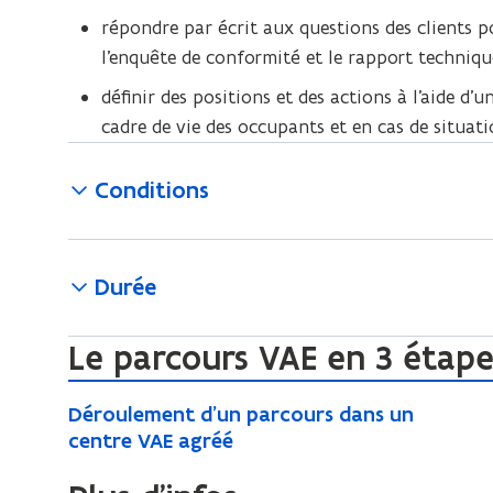
répondre par écrit aux questions des clients p
l’enquête de conformité et le rapport techni
définir des positions et des actions à l’aide 
cadre de vie des occupants et en cas de situat
Conditions
Durée
Le parcours VAE en 3 étape
D
D
Déroulement d’un parcours dans un
é
é
centre VAE agréé
r
r
o
o