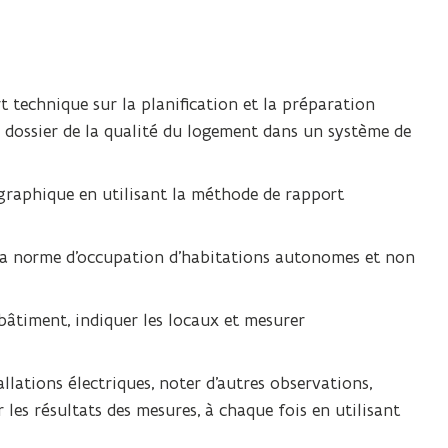
h
i
e
r
 technique sur la planification et la préparation
p
n dossier de la qualité du logement dans un système de
d
f
ographique en utilisant la méthode de rapport
s
'
o
r la norme d’occupation d’habitations autonomes et non
u
v
bâtiment, indiquer les locaux et mesurer
r
i
tallations électriques, noter d’autres observations,
r
 les résultats des mesures, à chaque fois en utilisant
a
d