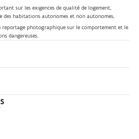
a
ortant sur les exigences de qualité de logement,
n
que des habitations autonomes et non autonomes,
s
d’un reportage photographique sur le comportement et le
u
ions dangereuses.
n
e
n
o
u
v
e
l
s
l
e
f
e