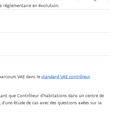
 réglementaire en évolution.
 parcours VAE dans le
standard VAE contrôleur
(
L
e
tant que Contrôleur d’habitations dans un centre de
f
e, d’une étude de cas avec des questions axées sur la
i
c