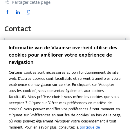
Partager cette page
F
L
C
a
i
o
c
n
p
Contact
e
k
i
b
e
e
o
d
r
Informatie van de Vlaamse overheid utilise des
Dienst Vreemdelingenzaken
o
i
l
cookies pour améliorer votre expérience de
Site web
k
n
e
navigation
S
dofi.ibz.be
S
S
l
'
Certains cookies sont nécessaires au bon fonctionnement du site
'
'
i
E-mail
o
web. D'autres cookies sont facultatifs et servent à améliorer votre
o
o
e
u
infodesk@ibz.fgov.be
expérience de navigation sur ce site. En cliquant sur 'Accepter
u
u
n
v
tous les cookies', vous consentez également aux cookies
Téléphone
v
r
v
facultatifs. Vous préférez choisir vous-même les cookies que vous
02 488 80 00
i
r
r
acceptez ? Cliquez sur 'Gérer mes préférences en matière de
r
i
i
cookies'. Vous pouvez modifier vos préférences à tout moment en
Adresse
a
cliquant sur 'Préférences en matière de cookies' en bas de la page,
r
r
Federale Overheidsdienst Binnenlandse Zaken
d
où vous pouvez également révoquer votre consentement à tout
a
a
Dienst Vreemdelingenzaken
a
moment. Pour en savoir plus, consultez la
politique de
d
d