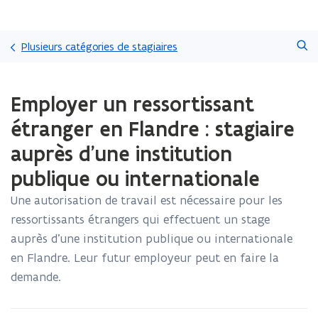
Passer
Faire
directement
Plusieurs catégories de stagiaires
une
au
recherche
contenu
Chargement
Employer un ressortissant
terminé.
Vous
étranger en Flandre : stagiaire
vous
trouvez
auprès d’une institution
à:
publique ou internationale
Employer
un
Une autorisation de travail est nécessaire pour les
ressortissant
étranger
ressortissants étrangers qui effectuent un stage
en
auprès d’une institution publique ou internationale
Flandre
en Flandre. Leur futur employeur peut en faire la
:
demande.
stagiaire
auprès
d’une