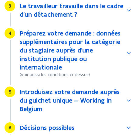
Le travailleur travaille dans le cadre
Stap
3
d’un détachement ?
Préparez votre demande : données
Stap
4
supplémentaires pour la catégorie
du stagiaire auprès d’une
institution publique ou
internationale
(voir aussi les conditions ci-dessus)
Introduisez votre demande auprès
Stap
5
du guichet unique — Working in
Belgium
Décisions possibles
Stap
6