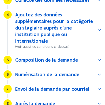
Collecte des données nécessaires
3
Ajoutez des données
Stap
4
supplémentaires pour la catégorie
du stagiaire auprès d’une
institution publique ou
internationale
(voir aussi les conditions ci-dessus)
Composition de la demande
Stap
5
Numérisation de la demande
Stap
6
Envoi de la demande par courriel
Stap
7
Après la demande
Stap
8