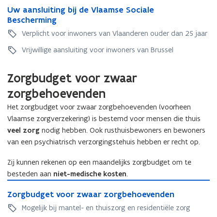
U
Uw aansluiting bij de Vlaamse Sociale
w
w
Bescherming
a
a
a
Verplicht voor inwoners van Vlaanderen ouder dan 25 jaar
a
n
n
Vrijwillige aansluiting voor inwoners van Brussel
s
s
l
l
u
Zorgbudget voor zwaar
u
i
i
zorgbehoevenden
t
t
i
Het zorgbudget voor zwaar zorgbehoevenden (voorheen
i
n
Vlaamse zorgverzekering) is bestemd voor mensen die thuis
n
g
veel zorg
nodig hebben. Ook rusthuisbewoners en bewoners
g
b
b
van een psychiatrisch verzorgingstehuis hebben er recht op.
i
i
j
j
Zij kunnen rekenen op een maandelijks zorgbudget om te
d
d
e
besteden aan
niet-medische kosten
.
e
V
Z
V
l
Z
Zorgbudget voor zwaar zorgbehoevenden
o
l
a
o
r
Mogelijk bij mantel- en thuiszorg en residentiële zorg
a
a
r
g