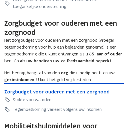
g
e
h
u
d
toegankelijke ondersteuning
h
o
d
g
o
e
g
e
e
v
Zorgbudget voor ouderen met een
e
t
v
e
t
v
zorgnood
e
n
v
o
n
d
Het zorgbudget voor ouderen met een zorgnood (vroeger
o
o
d
e
o
tegemoetkoming voor hulp aan bejaarden genoemd) is een
r
e
n
r
p
tegemoetkoming die u kunt ontvangen als u
65 jaar of ouder
n
p
e
bent én
als uw handicap uw zelfredzaamheid beperkt
.
e
r
r
s
Het bedrag hangt af van de
zorg
die u nodig heeft en uw
s
o
gezinsinkomen
. U kunt het geld vrij besteden.
o
n
Z
n
e
Z
Zorgbudget voor ouderen met een zorgnood
o
e
n
o
r
Strikte voorwaarden
n
m
r
g
m
e
g
Tegemoetkoming varieert volgens uw inkomen
b
e
t
b
u
t
e
u
d
Mobiliteitshulpmiddelen voor
e
e
d
g