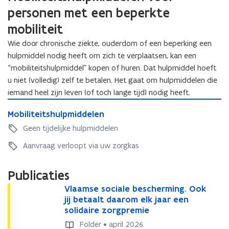
e
n
g
personen met een beperkte
e
n
h
e
t
h
mobiliteit
a
t
v
a
n
v
o
Wie door chronische ziekte, ouderdom of een beperking een
n
d
o
o
hulpmiddel nodig heeft om zich te verplaatsen, kan een
d
i
o
r
“mobiliteitshulpmiddel” kopen of huren. Dat hulpmiddel hoeft
i
c
r
o
c
u niet (volledig) zelf te betalen. Het gaat om hulpmiddelen die
a
o
u
a
p
iemand heel zijn leven (of toch lange tijd) nodig heeft.
u
d
p
M
d
e
M
Mobiliteitshulpmiddelen
o
e
r
o
b
r
Geen tijdelijke hulpmiddelen
e
b
i
e
n
i
Aanvraag verloopt via uw zorgkas
l
n
m
l
i
m
e
i
t
e
t
Publicaties
t
e
t
e
V
e
Vlaamse sociale bescherming. Ook
V
i
e
e
l
i
jij betaalt daarom elk jaar een
l
t
e
n
a
t
solidaire zorgpremie
a
s
n
z
a
s
a
h
z
Folder • april 2026
o