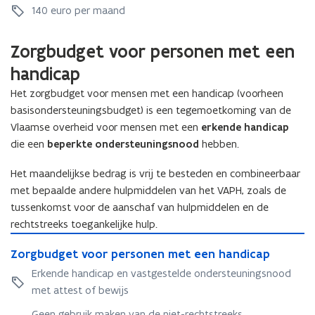
a
m
g
140 euro per maand
b
m
s
b
u
s
e
u
d
Zorgbudget voor personen met een
e
S
d
g
S
o
g
handicap
e
o
c
e
t
Het zorgbudget voor mensen met een handicap (voorheen
c
i
t
v
basisondersteuningsbudget) is een tegemoetkoming van de
i
a
v
o
a
Vlaamse overheid voor mensen met een
erkende handicap
l
o
o
l
e
o
die een
beperkte ondersteuningsnood
hebben.
r
e
B
r
z
B
e
z
Het maandelijkse bedrag is vrij te besteden en combineerbaar
w
e
s
w
a
met bepaalde andere hulpmiddelen van het VAPH, zoals de
s
c
a
a
tussenkomst voor de aanschaf van hulpmiddelen en de
c
h
a
r
rechtstreeks toegankelijke hulp.
h
e
r
z
Z
e
r
z
o
Z
Zorgbudget voor personen met een handicap
o
r
m
o
r
o
r
m
Erkende handicap en vastgestelde ondersteuningsnood
i
r
g
r
g
i
n
g
met attest of bewijs
b
g
b
n
g
b
e
b
u
Geen gebruik maken van de niet-rechtstreeks