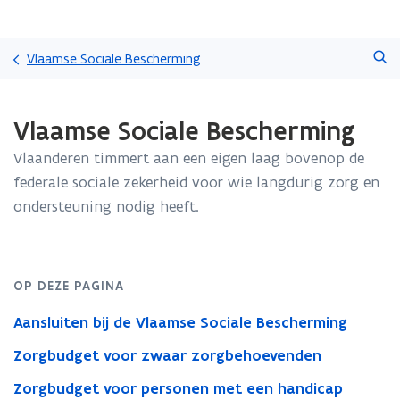
Overslaan
Zoeken
en
Vlaamse Sociale Bescherming
naar
de
Gedaan
inhoud
Vlaamse Sociale Bescherming
met
gaan
laden.
Vlaanderen timmert aan een eigen laag bovenop de
U
bevindt
federale sociale zekerheid voor wie langdurig zorg en
zich
ondersteuning nodig heeft.
op:
Vlaamse
Sociale
Bescherming
OP DEZE PAGINA
Aansluiten bij de Vlaamse Sociale Bescherming
Zorgbudget voor zwaar zorgbehoevenden
Zorgbudget voor personen met een handicap