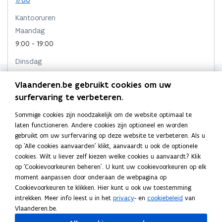
n
n
n
r
i
i
n
n
k
Kantooruren
n
e
i
i
l
Maandag
n
u
e
e
e
i
w
9:00 - 19:00
u
u
m
e
v
Dinsdag
u
w
e
w
b
w
n
9:00 - 19:00
v
v
o
v
s
Vlaanderen.be gebruikt cookies om uw
e
e
r
Woensdag
e
t
surfervaring te verbeteren.
n
n
d
n
e
9:00 - 19:00
s
s
s
r
Sommige cookies zijn noodzakelijk om de website optimaal te
t
t
Donderdag
t
laten functioneren. Andere cookies zijn optioneel en worden
e
e
e
9:00 - 19:00
gebruikt om uw surfervaring op deze website te verbeteren. Als u
r
r
r
op 'Alle cookies aanvaarden' klikt, aanvaardt u ook de optionele
Vrijdag
cookies. Wilt u liever zelf kiezen welke cookies u aanvaardt? Klik
9:00 - 19:00
op 'Cookievoorkeuren beheren'. U kunt uw cookievoorkeuren op elk
moment aanpassen door onderaan de webpagina op
Cookievoorkeuren te klikken. Hier kunt u ook uw toestemming
Postadres
intrekken. Meer info leest u in het
privacy
- en
cookiebeleid
van
Vlaamse Belastingdienst
Vlaanderen.be.
Vaartstraat 16, 9300 Aalst