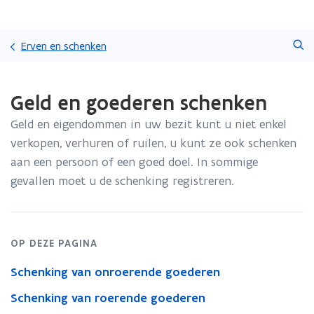
Overslaan
Zoeken
en
Erven en schenken
naar
de
Gedaan
inhoud
Geld en goederen schenken
met
gaan
laden.
Geld en eigendommen in uw bezit kunt u niet enkel
U
bevindt
verkopen, verhuren of ruilen, u kunt ze ook schenken
zich
aan een persoon of een goed doel. In sommige
op:
gevallen moet u de schenking registreren.
Geld
en
goederen
schenken
OP DEZE PAGINA
Schenking van onroerende goederen
Schenking van roerende goederen