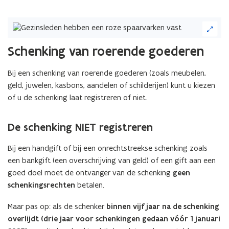
(Klik
op
de
Schenking van roerende goederen
afbeelding
voor
Bij een schenking van roerende goederen (zoals meubelen,
een
geld, juwelen, kasbons, aandelen of schilderijen) kunt u kiezen
vergrote
weergave)
of u de schenking laat registreren of niet.
De schenking NIET registreren
Bij een handgift of bij een onrechtstreekse schenking zoals
een bankgift (een overschrijving van geld) of een gift aan een
goed doel moet de ontvanger van de schenking
geen
schenkingsrechten
betalen.
Maar pas op: als de schenker
binnen vijf jaar na de schenking
overlijdt (drie jaar voor schenkingen gedaan vóór 1 januari