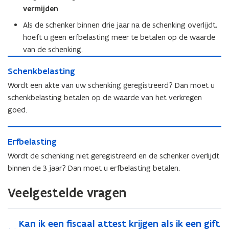
vermijden
.
Als de schenker binnen drie jaar na de schenking overlijdt,
hoeft u geen erfbelasting meer te betalen op de waarde
van de schenking.
S
S
Schenkbelasting
c
c
h
Wordt een akte van uw schenking geregistreerd? Dan moet u
h
e
schenkbelasting betalen op de waarde van het verkregen
e
n
goed.
n
k
k
b
E
b
e
E
Erfbelasting
r
e
l
r
f
l
Wordt de schenking niet geregistreerd en de schenker overlijdt
a
f
b
a
s
binnen de 3 jaar? Dan moet u erfbelasting betalen.
b
e
s
t
e
l
t
i
Veelgestelde vragen
l
a
i
n
a
s
n
g
s
t
g
Kan ik een fiscaal attest krijgen als ik een gift
t
i