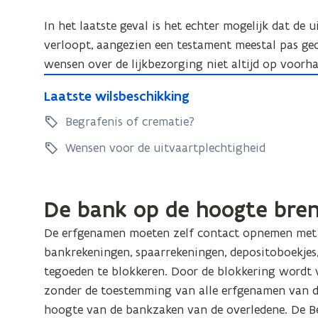
f
i
In het laatste geval is het echter mogelijk dat de
t
f
verloopt, aangezien een testament meestal pas ge
e
t
wensen over de lijkbezorging niet altijd op voorh
e
L
L
Laatste wilsbeschikking
a
a
a
Begrafenis of crematie?
a
t
t
Wensen voor de uitvaartplechtigheid
s
s
t
t
e
e
De bank op de hoogte bre
w
w
i
De erfgenamen moeten zelf contact opnemen met a
i
l
bankrekeningen, spaarrekeningen, depositoboekjes,
l
s
tegoeden te blokkeren. Door de blokkering word
s
b
zonder de toestemming van alle erfgenamen van de
b
e
hoogte van de bankzaken van de overledene. De B
e
s