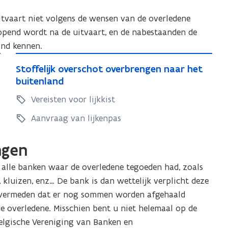
 uitvaart niet volgens de wensen van de overledene
opend wordt na de uitvaart, en de nabestaanden de
and kennen.
S
S
Stoffelijk overschot overbrengen naar het
t
t
buitenland
o
o
Vereisten voor lijkkist
f
f
f
f
Aanvraag van lijkenpas
e
e
l
l
ngen
i
i
j
lle banken waar de overledene tegoeden had, zoals
j
k
 kluizen, enz… De bank is dan wettelijk verplicht deze
k
o
t vermeden dat er nog sommen worden afgehaald
o
v
 overledene. Misschien bent u niet helemaal op de
v
e
elgische Vereniging van Banken en
e
r