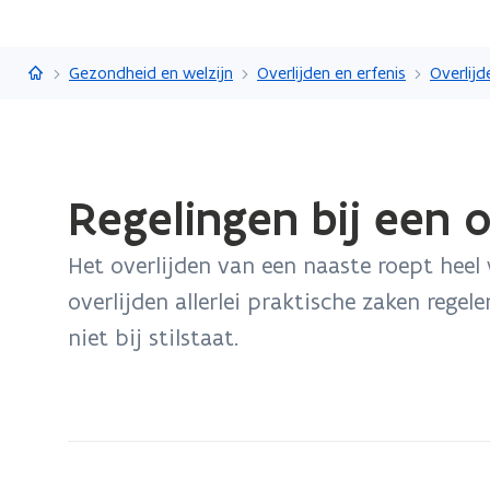
Vlaanderen.be
Gezondheid en welzijn
Overlijden en erfenis
Overlijd
Gedaan
Regelingen bij een o
met
laden.
Het overlijden van een naaste roept heel
U
bevindt
overlijden allerlei praktische zaken rege
zich
niet bij stilstaat.
op:
Regelingen
bij
een
overlijden