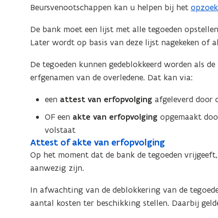
Beursvenootschappen kan u helpen bij het
opzoek
(
s
c
o
h
c
De bank moet een lijst met alle tegoeden opstelle
i
p
h
Later wordt op basis van deze lijst nagekeken of 
k
e
i
k
n
k
De tegoeden kunnen gedeblokkeerd worden als de b
i
t
k
erfgenamen van de overledene. Dat kan via:
n
i
i
g
een
attest van erfopvolging
afgeleverd door 
n
n
n
g
OF een
akte van erfopvolging
opgemaakt door 
i
volstaat
e
A
Attest of akte van erfopvolging
A
u
t
Op het moment dat de bank de tegoeden vrijgeeft,
t
t
w
aanwezig zijn.
t
e
v
e
s
In afwachting van de deblokkering van de tegoede
e
s
t
aantal kosten ter beschikking stellen. Daarbij ge
n
t
o