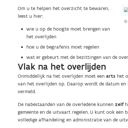
(Kl
Om u te helpen het overzicht te bewaren,
op
leest u hier:
© 
de
wie u op de hoogte moet brengen van
afb
het overlijden
vo
ee
hoe u de begrafenis moet regelen
ver
wat er gebeurt met de bezittingen van de over
we
Vlak na het overlijden
Onmiddellijk na het overlijden moet een
arts
het o
van het overlijden op. Daarop wordt de datum en 
vermeld.
De nabestaanden van de overledene kunnen
zelf
he
gemeente en de uitvaart regelen. U kunt ook een
volledige afhandeling en administratie van de uitv