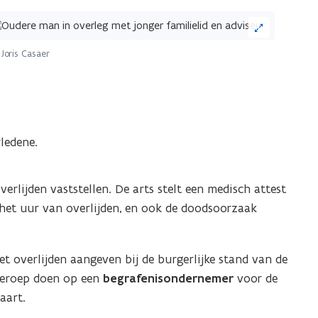
ik
Joris Casaer
eelding
or
n
grote
ledene.
ergave)
verlijden vaststellen. De arts stelt een medisch attest
het uur van overlijden, en ook de doodsoorzaak
t overlijden aangeven bij de burgerlijke stand van de
 beroep doen op een
begrafenisondernemer
voor de
aart.