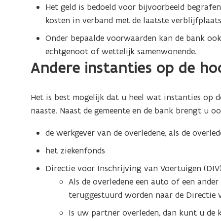
s
o
f
Het geld is bedoeld voor bijvoorbeeld begrafen
t
f
a
kosten in verband met de laatste verblijfplaats
e
k
a
Onder bepaalde voorwaarden kan de bank ook 
r
t
k
echtgenoot of wettelijk samenwonende.
e
)
t
Andere instanties op de h
v
e
a
v
n
a
Het is best mogelijk dat u heel wat instanties op
e
n
naaste. Naast de gemeente en de bank brengt u oo
r
e
f
de werkgever van de overledene, als de overl
o
r
p
f
het ziekenfonds
v
o
Directie voor Inschrijving van Voertuigen (DIV
o
p
Als de overledene een auto of een ande
l
v
g
teruggestuurd worden naar de Directie v
o
i
Is uw partner overleden, dan kunt u de 
l
n