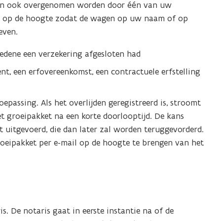
an ook overgenomen worden door één van uw
d
DIV op de hoogte zodat de wagen op uw naam of op
even.
ledene een verzekering afgesloten had
ent, een erfovereenkomst, een contractuele erfstelling
epassing. Als het overlijden geregistreerd is, stroomt
et groeipakket na een korte doorlooptijd. De kans
t uitgevoerd, die dan later zal worden teruggevorderd.
groeipakket per e-mail op de hoogte te brengen van het
. De notaris gaat in eerste instantie na of de