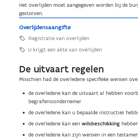
Het overlijden moet aangegeven worden bij de bur
gestorven.
O
O
Overlijdensaangifte
v
v
e
Registratie van overlijden
e
r
r
U krijgt een akte van overlijden
l
l
i
i
De uitvaart regelen
j
j
d
Misschien had de overledene specifieke wensen ove
d
e
e
n
de overledene kan de uitvaart al hebben voorb
n
s
begrafenisondernemer
s
a
de overledene kan u bepaalde instructies heb
a
a
a
n
de overledene kan een
wilsbeschikking
hebben 
n
g
de overledene kan zijn wensen in een testame
i
g