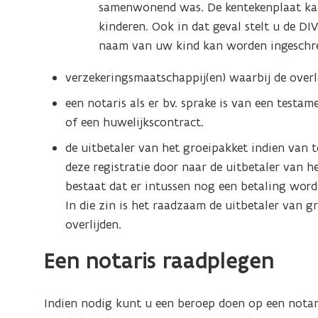
samenwonend was. De kentekenplaat k
g
g
kinderen. Ook in dat geval stelt u de 
i
naam van uw kind kan worden ingeschr
n
g
verzekeringsmaatschappij(en) waarbij de over
een notaris als er bv. sprake is van een testam
of een huwelijkscontract.
de uitbetaler van het groeipakket indien van to
deze registratie door naar de uitbetaler van h
bestaat dat er intussen nog een betaling word
In die zin is het raadzaam de uitbetaler van 
overlijden.
Een notaris raadplegen
Indien nodig kunt u een beroep doen op een notaris