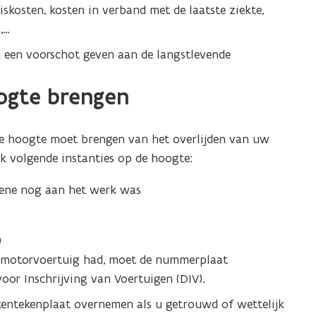
n
a
iskosten, kosten in verband met de laatste ziekte,
r
n
,…
h
a
een voorschot geven aan de langstlevende
e
a
t
r
b
oogte brengen
h
u
e
i
t
 de hoogte moet brengen van het overlijden van uw
t
b
e
k volgende instanties op de hoogte:
n
u
edene nog aan het werk was
l
i
a
t
n
e
)
d
n
r motorvoertuig had, moet de nummerplaat
l
oor Inschrijving van Voertuigen (DIV).
a
kentekenplaat overnemen als u getrouwd of wettelijk
n