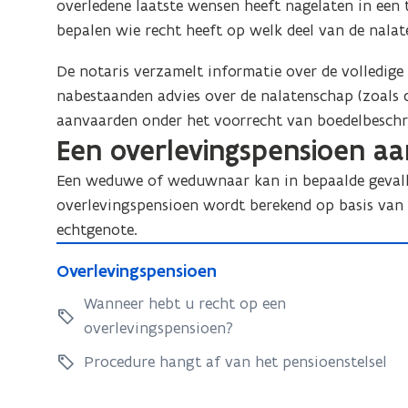
overledene laatste wensen heeft nagelaten in een t
bepalen wie recht heeft op welk deel van de nalat
De notaris verzamelt informatie over de volledige 
nabestaanden advies over de nalatenschap (zoals 
aanvaarden onder het voorrecht van boedelbeschri
Een overlevingspensioen a
Een weduwe of weduwnaar kan in bepaalde gevall
overlevingspensioen wordt berekend op basis van
echtgenote.
O
O
Overlevingspensioen
v
v
e
Wanneer hebt u recht op een
e
r
overlevingspensioen?
r
l
l
Procedure hangt af van het pensioenstelsel
e
e
v
v