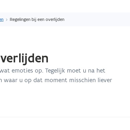
Overslaan
en
en
Regelingen bij een overlijden
naar
de
inhoud
gaan
verlijden
 wat emoties op. Tegelijk moet u na het
len waar u op dat moment misschien liever