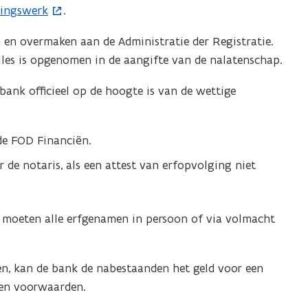
ingswerk
.
r
s
c
s
n en overmaken aan de Administratie der Registratie.
h
c
alles is opgenomen in de aangifte van de nalatenschap.
o
h
t
o
ank officieel op de hoogte is van de wettige
o
t
v
o
e
de FOD Financiën.
v
r
e
b
de notaris, als een attest van erfopvolging niet
r
r
e
b
n
r
 moeten alle erfgenamen in persoon of via volmacht
g
e
e
n
n
n, kan de bank de nabestaanden het geld voor een
g
n
lden voorwaarden.
e
a