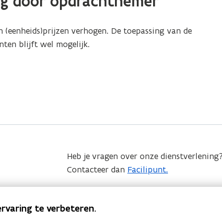
ging door opdrachtnemer
n (eenheids)prijzen verhogen. De toepassing van de
ten blijft wel mogelijk.
Heb je vragen over onze dienstverlening
Contacteer dan
Facilipunt.
Werk je bij de Vlaamse overheid en wil je
hoogte gehouden worden van ervaringen
rvaring te verbeteren.
praktijken, instrumenten en het laatste 