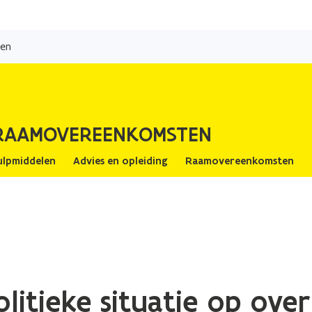
Overslaan
en
ten
naar
de
inhoud
gaan
 RAAMOVEREENKOMSTEN
ulpmiddelen
Advies en opleiding
Raamovereenkomsten
litieke situatie op ov