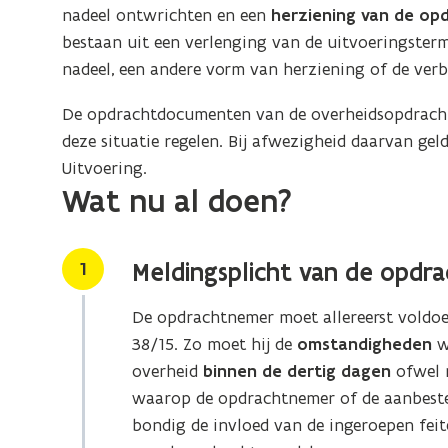
nadeel ontwrichten en een
herziening van de op
bestaan uit een verlenging van de uitvoeringstermi
nadeel, een andere vorm van herziening of de ver
De opdrachtdocumenten van de overheidsopdracht b
deze situatie regelen. Bij afwezigheid daarvan geld
Uitvoering.
Wat nu al doen?
Stap
1
Meldingsplicht van de opdr
De opdrachtnemer moet allereerst voldoen
38/15.
Zo moet hij de
omstandigheden
w
overheid
binnen de dertig dagen
ofwel 
waarop de opdrachtnemer of de aanbeste
bondig de invloed van de ingeroepen fei