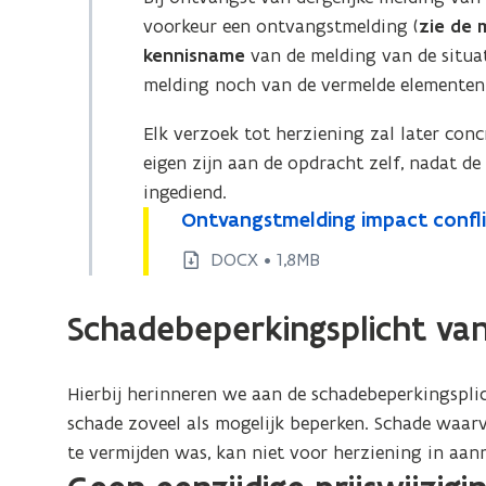
voorkeur een ontvangstmelding (
zie de 
kennisname
van de melding van de situa
melding noch van de vermelde elementen
Elk verzoek tot herziening zal later con
eigen zijn aan de opdracht zelf, nadat d
ingediend.
O
Ontvangstmelding impact confli
O
n
n
DOCX • 1,8MB
t
t
v
v
Schadebeperkingsplicht v
a
a
n
n
g
Hierbij herinneren we aan de schadebeperkingspli
g
s
schade zoveel als mogelijk beperken. Schade waar
s
t
m
te vermijden was, kan niet voor herziening in aa
t
e
m