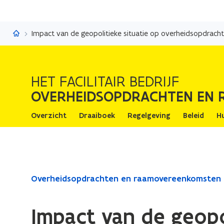
Overheidsopdrachten en raamovereenkomsten
Impact van de geopolitieke situatie op overheidsopdrach
HET FACILITAIR BEDRIJF
OVERHEIDSOPDRACHTEN EN
Overzicht
Draaiboek
Regelgeving
Beleid
H
Gedaan
Overheidsopdrachten en raamovereenkomsten
met
laden.
Impact van de geopo
U