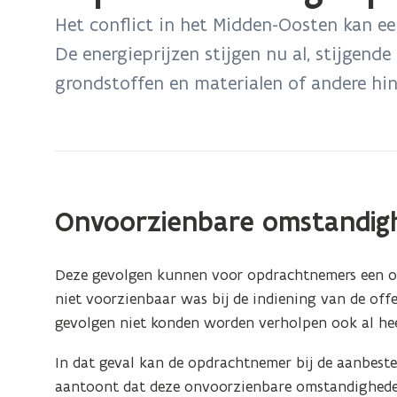
bevindt
Het conflict in het Midden-Oosten kan 
zich
De energieprijzen stijgen nu al, stijgen
op:
grondstoffen en materialen of andere hin
Impact
van
de
geopolitieke
situatie
op
Onvoorzienbare omstandig
overheidsopdrachten
Deze gevolgen kunnen voor opdrachtnemers een onv
niet voorzienbaar was bij de indiening van de of
gevolgen niet konden worden verholpen ook al he
In dat geval kan de opdrachtnemer bij de aanbest
aantoont dat deze onvoorzienbare omstandigheden