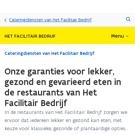
Overslaan
Zoeken
en
Cateringdiensten van Het Facilitair Bedrijf
naar
de
Menu
HET FACILITAIR BEDRIJF
inhoud
gaan
Gedaan
Cateringdiensten van Het Facilitair Bedrijf
met
laden.
Onze garanties voor lekker,
U
bevindt
gezond en gevarieerd eten in
zich
de restaurants van Het
op:
Onze
Facilitair Bedrijf
garanties
voor
In de restaurants van Het Facilitair Bedrijf zorgen we
lekker,
ervoor dat iedereen lekker en gezond kan eten, met
gezond
keuze voor klassieke, gezonde of plantaardige opties.
en