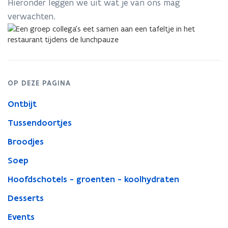
gevarieerd
Hieronder leggen we uit wat je van ons mag
eten
verwachten.
in
de
restaurants
van
Het
Facilitair
OP DEZE PAGINA
Bedrijf
Ontbijt
Tussendoortjes
Broodjes
Soep
Hoofdschotels - groenten - koolhydraten
Desserts
Events