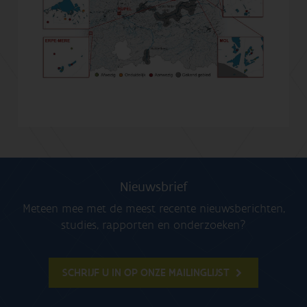
Nieuwsbrief
Meteen mee met de meest recente nieuwsberichten,
studies, rapporten en onderzoeken?
SCHRIJF U IN OP ONZE MAILINGLIJST