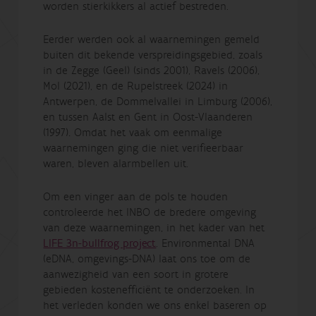
worden stierkikkers al actief bestreden.
Eerder werden ook al waarnemingen gemeld
buiten dit bekende verspreidingsgebied, zoals
in de Zegge (Geel) (sinds 2001), Ravels (2006),
Mol (2021), en de Rupelstreek (2024) in
Antwerpen, de Dommelvallei in Limburg (2006),
en tussen Aalst en Gent in Oost-Vlaanderen
(1997)
.
Omdat het vaak om eenmalige
waarnemingen ging die niet verifieerbaar
waren, bleven alarmbellen uit.
Om een vinger aan de pols te houden
controleerde het INBO de bredere omgeving
van deze waarnemingen, in het kader van het
LIFE 3n-bullfrog project
. Environmental DNA
(eDNA, omgevings-DNA) laat ons toe om de
aanwezigheid van een soort in grotere
gebieden kostenefficiënt te onderzoeken. In
het verleden konden we ons enkel baseren op