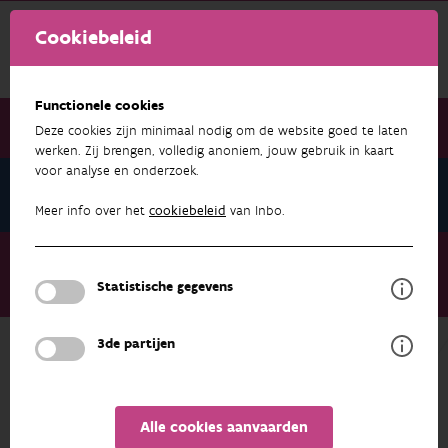
Cookiebeleid
Functionele cookies
Deze cookies zijn minimaal nodig om de website goed te laten
werken. Zij brengen, volledig anoniem, jouw gebruik in kaart
voor analyse en onderzoek.
Nieuwsbrief december 2024
Meer info over het
cookiebeleid
van Inbo.
Nieuwsbrief december 2024
Amerikaanse stierkikker nu ook zeker buiten de bekende
Statistische gegevens
gebieden opgedoken
3de partijen
NIEUWSBRIEF DECEMBER 2024
Alle cookies aanvaarden