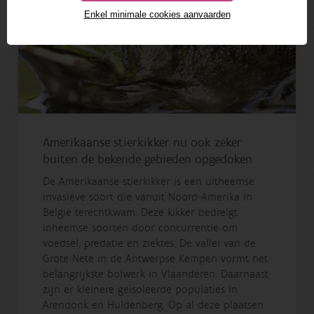
Enkel minimale cookies aanvaarden
Amerikaanse stierkikker nu ook zeker
buiten de bekende gebieden opgedoken
De Amerikaanse stierkikker is een uitheemse
invasieve soort die vanuit Noord-Amerika in
België terechtkwam. Deze kikker bedreigt
inheemse soorten door concurrentie om
voedsel, predatie en ziektes. De vallei van de
Grote Nete in de Antwerpse Kempen vormt het
belangrijkste bolwerk in Vlaanderen. Daarnaast
zijn er kleinere geïsoleerde populaties in
Arendonk en Huldenberg. Op al deze plaatsen