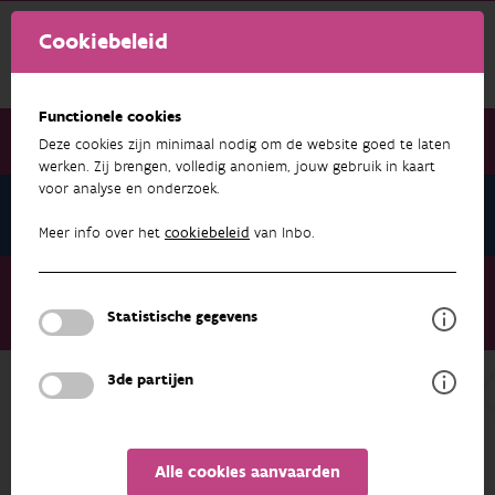
Cookiebeleid
Functionele cookies
Deze cookies zijn minimaal nodig om de website goed te laten
werken. Zij brengen, volledig anoniem, jouw gebruik in kaart
voor analyse en onderzoek.
Nieuwsbrief december 2025
Meer info over het
cookiebeleid
van Inbo.
Nieuwsbrief december 2025
Update van de Biologische Waarderingskaart en Natura 2000-
Statistische gegevens
habitatkaart
3de partijen
NIEUWSBRIEF DECEMBER 2025
Alle cookies aanvaarden