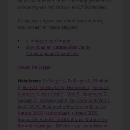
en in Vlaanderen een bescherming genieten in
uitvoering van het Natuur- en/of Bosdecreet.
De nieuwe uitgave van beide kaarten is vrij
beschikbaar en raadpleegbaar:
raadplegen op Geopunt
download en dataservices via de
Datavindplaats Vlaanderen
Steven De Saeger
Meer lezen:
De Saeger S., De Bruyn A., Dhaluin
P., Erens R., Guelinckx G., Hennebel D., Jacobs I.,
Kumpen M., Van Oost F., Cool R., Spanhove T.,
Leyssen A., Oosterlynck P., Van Dam G. & Wils C.
(red.) (2025). Biologische Waarderingskaart en
Natura 2000 Habitatkaart, uitgave 2025.
Rapporten van het Instituut voor Natuur- en
Bosonderzoek jaar (38). Instituut voor Natuur-