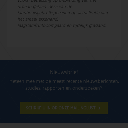
vooral betrekking op uitbreiding van het
urbaan gebied, deze van de
landbouwgebruikspercelen op actualisatie van
het areaal akkerland,
laagstamfruitboomgaard en tijdelijk grasland.
Nieuwsbrief
Meteen mee met de meest recente nieuwsberichten,
studies, rapporten en onderzoeken?
SCHRIJF U IN OP ONZE MAILINGLIJST