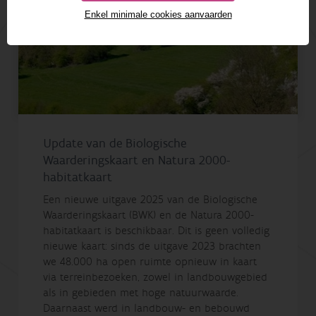
Enkel minimale cookies aanvaarden
Update van de Biologische
Waarderingskaart en Natura 2000-
habitatkaart
Een nieuwe uitgave 2025 van de Biologische
Waarderingskaart (BWK) en de Natura 2000-
habitatkaart is beschikbaar. Dit is geen volledig
nieuwe kaart: sinds de uitgave 2023 brachten
we 48.000 ha open ruimte opnieuw in kaart
via terreinbezoeken, zowel in landbouwgebied
als in gebieden met hoge natuurwaarde.
Daarnaast werd in landbouw- en bebouwd