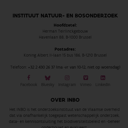
INSTITUUT NATUUR- EN BOSONDERZOEK
Hoofdzetel:
Herman Teirlinckgebouw
Havenlaan 88, B-1000 Brussel
Postadres:
Koning Albert II-laan 15 bus 186, B-1210 Brussel
Telefoon:
+32 2 430 26 37 (ma -vr van 10-12, niet op woensdag)
Facebook
Bluesky
Instagram
Vimeo
LinkedIn
OVER INBO
Het INBO is het onderzoeksinstituut van de Vlaamse overheid
dat via onafhankelijk toegepast wetenschappelijk onderzoek,
data- en kennisontsluiting het biodiversiteitsbeleid en -beheer
onderbouwt en evalueert.