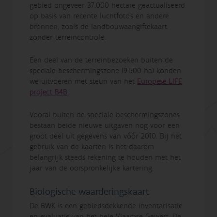
gebied ongeveer 37.000 hectare geactualiseerd
op basis van recente luchtfoto’s en andere
bronnen, zoals de landbouwaangiftekaart,
zonder terreincontrole.
Een deel van de terreinbezoeken buiten de
speciale beschermingszone (9.500 ha) konden
we uitvoeren met steun van het
Europese LIFE
project B4B
.
Vooral buiten de speciale beschermingszones
bestaan beide nieuwe uitgaven nog voor een
groot deel uit gegevens van vóór 2010. Bij het
gebruik van de kaarten is het daarom
belangrijk steeds rekening te houden met het
jaar van de oorspronkelijke kartering.
Biologische waarderingskaart
De BWK is een gebiedsdekkende inventarisatie
en evaluatie van het hele Vlaamse Gewest. De