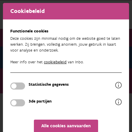
Cookiebeleid
Functionele cookies
Deze cookies zijn minimaal nodig om de website goed te laten
werken. Zij brengen, volledig anoniem, jouw gebruik in kaart
voor analyse en onderzoek.
Nieuwsbrief december 2025
Meer info over het
cookiebeleid
van Inbo.
Nieuwsbrief december 2025
Verstopt in het groen: poelkikker onder druk in een zee van
Statistische gegevens
lookalikes
3de partijen
NIEUWSBRIEF DECEMBER 2025
Alle cookies aanvaarden