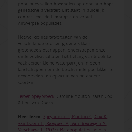
populaties vallen bovendien op door hun hoge
genetische diversiteit. Dat staat in duidelijk
contrast met de Limburgse en vooral
Antwerpse populaties.
Hoewel de habitatvereisten van de
verschillende soorten groene kikkers
grotendeels overlappen, onderstrepen onze
onderzoeksresultaten het belang van tijdelijke,
vaak eerder kleine waterpartijen in open
landschappen om de beschermde poelkikker te
bevoordelen ten opzichte van de andere
soorten.
Jeroen Speybroeck
, Caroline Mouton, Karen Cox
& Loïc van Doorn
Meer lezen:
Speybroeck J., Mouton C., Cox K.,
van Doorn L., Raepsaet A., Van Breusegem A.,
Verschaeve L. (2025). Metapopulatiestudie in