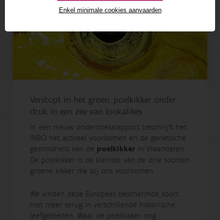
Enkel minimale cookies aanvaarden
Verstopt in het groen: poelkikker onder
druk in een zee van lookalikes
In een nieuw onderzoeksrapport beschrijft het
INBO het actueel voorkomen en de genetische
gezondheid van de
poelkikker
in Vlaanderen.
De poelkikker is de kleinste van de drie soorten
groene kikker die bij ons voorkomen.
We vinden deze Europees beschermde soort
niet meer terug in verschillende historische
leefgebieden. Waar de poelkikker nog