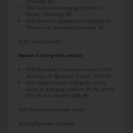
University, NL)
11:45 Ebola, a re-emerging epidemic (C.
Mande · UAntwerp, BE)
12:10 Drivers of paramyxovirus diversity in
African small mammals (UAntwerp, BE)
12:35 Lunch & posters
Session 3 Living with vectors
13:35 Sustainable control of vectors: the SIT
technique (A. Ignjatović Ćupina · NSU, RS)
14:00 Vector control in Belgium: current
status en emerging solutions (W. Van Bortel
(ITM, BE) & V. Versteirt (ANB, BE)
14:25 Free communication (pitch)
14:50 Coffee break & posters