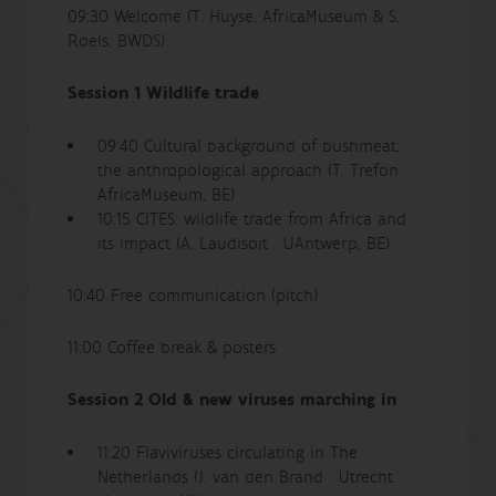
09:30 Welcome (T. Huyse, AfricaMuseum & S.
Roels, BWDS)
Session 1 Wildlife trade
09:40 Cultural background of bushmeat:
the anthropological approach (T. Trefon ·
AfricaMuseum, BE)
10:15 CITES: wildlife trade from Africa and
its impact (A. Laudisoit · UAntwerp, BE)
10:40 Free communication (pitch)
11:00 Coffee break & posters
Session 2 Old & new viruses marching in
11:20 Flaviviruses circulating in The
Netherlands (J. van den Brand · Utrecht