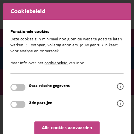
Cookiebeleid
Functionele cookies
Deze cookies zijn minimaal nodig om de website goed te laten
werken. Zij brengen, volledig anoniem, jouw gebruik in kaart
voor analyse en onderzoek.
Nieuwsbrief juli 2026
Meer info over het
cookiebeleid
van Inbo.
Nieuwsbrief juli 2026
11de BWDS Symposium - ‘One world, one wildlife health’
Statistische gegevens
Inschrijvingen geopend
3de partijen
NIEUWSBRIEF JULI 2026
Alle cookies aanvaarden