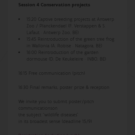
Session 4 Conservation projects
15:20 Captive breeding projects at Antwerp
Zoo / Planckendael (F. Verstappen & S.
Lafaut · Antwerp Zoo, BE)
15:45 Reintroduction of the green tree frog
in Wallonia (A. Robise · Natagora, BE)
16:00 Reintroduction of the garden
dormouse (D. De Keukeleire · INBO, BE)
16:15 Free communication (pitch)
16:30 Final remarks, poster prize & reception
We invite you to submit poster/pitch
communications
on
the
subject
“
wildlife
diseases
”
in
its
broadest
sense
(deadline 15/9)