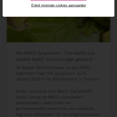
Enkel minimale cookies aanvaarden
11de BWDS Symposium - ‘One world, one
wildlife health’ Inschrijvingen geopend
De Belgian Wildlife Disease Society (BWDS)
organiseert haar 11de symposium, op 16
oktober 2026 in het AfricaMuseum in Tervuren.
Onder het thema ‘One World, One Wildlife
Health’ brengt de BWDS onderzoekers,
beleidsmakers, stakeholders en
geïnteresseerden samen voor een boeiende
dag rond wildziekten. Op het programma staan