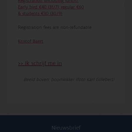
Registration
(
including
lunch):
Early
bird
€40 (31/7),
regular
€60
&
students
€30 (30/9
)
Registration fees are non-refundable.
Kristof Baert
>> Ik schrijf me in
Beeld boven: boomkikker (foto Karl Gillebert)
Nieuwsbrief