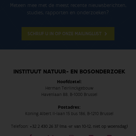
Meteen mee met de meest recente nieuwsberichten,
studies, rapporten en onderzoeken?
SCHRIJF U IN OP ONZE MAILINGLIJST
INSTITUUT NATUUR- EN BOSONDERZOEK
Hoofdzetel:
Herman Teirlinckgebouw
Havenlaan 88, B-1000 Brussel
Postadres:
Koning Albert II-laan 15 bus 186, B-1210 Brussel
Telefoon:
+32 2 430 26 37 (ma -vr van 10-12, niet op woensdag)