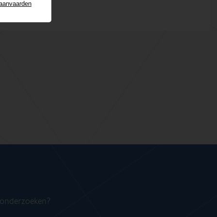
 aanvaarden
n onderzoeken?