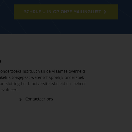
SCHRIJF U IN OP ONZE MAILINGLIJST
O
t onderzoeksinstituut van de Vlaamse overheid
nkelijk toegepast wetenschappelijk onderzoek,
ontsluiting het biodiversiteitsbeleid en -beheer
evalueert.
Contacteer ons