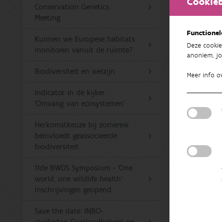
Cookieb
Conservation Genetics
Voor
Meeting
blijv
Functionel
exemp
Kunnen we Europese habitats
Bij 
Deze cookie
monitoren vanuit de ruimte?
anoniem, jo
rivie
de st
Biodiversiteit en welzijn
Meer info o
Toon Wes
Indicator in de kijker
‘Omvang van ecosystemen’
Meer lez
Herkomstkeuze bij zomereik
beïnvloedt geassocieerde
Westr
biodiversiteit
monit
Boson
11de BWDS Symposium - ‘One
Westr
world, one wildlife health’
monit
Inschrijvingen geopend
Boson
Save the date: INBO-