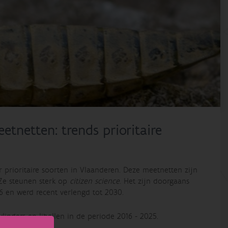
etnetten: trends prioritaire
prioritaire soorten in Vlaanderen. Deze meetnetten zijn
Ze steunen sterk op
citizen science
. Het zijn doorgaans
16 en werd recent verlengd tot 2030.
linders en libellen in de periode 2016 - 2025.