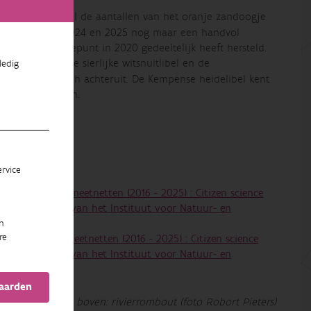
aantallen. Enkel de aantallen van het oranje zandoogje
wtje, waarvan in 2024 en 2025 nog maar een handvol
h na een dieptepunt in 2020 gedeeltelijk heeft hersteld.
antallen van de sierlijke witsnuitlibel en de
ledig
oorten gaat toch achteruit. De Kempense heidelibel kent
nt in Vlaanderen.
em
rvice
 van de libellenmeetnetten (2016 - 2025) : Citizen science
26. (Rapporten van het Instituut voor Natuur- en
n
re
 de dagvlindermeetnetten (2016 - 2025) : Citizen science
26. (Rapporten van het Instituut voor Natuur- en
vaarden
Beeld boven: rivierrombout (foto Robort Pieters)