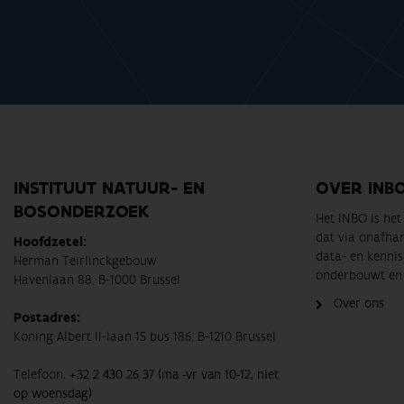
INSTITUUT NATUUR- EN
OVER INB
BOSONDERZOEK
Het INBO is he
dat via onafha
Hoofdzetel:
data- en kennis
Herman Teirlinckgebouw
onderbouwt en 
Havenlaan 88, B-1000 Brussel
Over ons
Postadres:
Koning Albert II-laan 15 bus 186, B-1210 Brussel
Telefoon:
+32 2 430 26 37 (ma -vr van 10-12, niet
op woensdag)