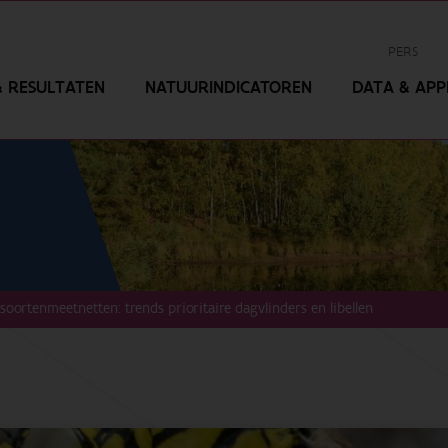
PERS
 RESULTATEN
NATUURINDICATOREN
DATA & APPL
soortenmeetnetten: trends prioritaire dagvlinders en libellen