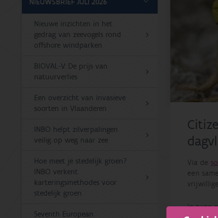
NIEUWSBRIEF JULI 2026
Nieuwe inzichten in het
gedrag van zeevogels rond
offshore windparken
BIOVAL-V: De prijs van
natuurverlies
Een overzicht van invasieve
soorten in Vlaanderen
Citiz
INBO helpt zilverpalingen
dagvl
veilig op weg naar zee
Hoe meet je stedelijk groen?
Via de
s
INBO verkent
een same
karteringsmethodes voor
vrijwilli
stedelijk groen
In twee r
Seventh European