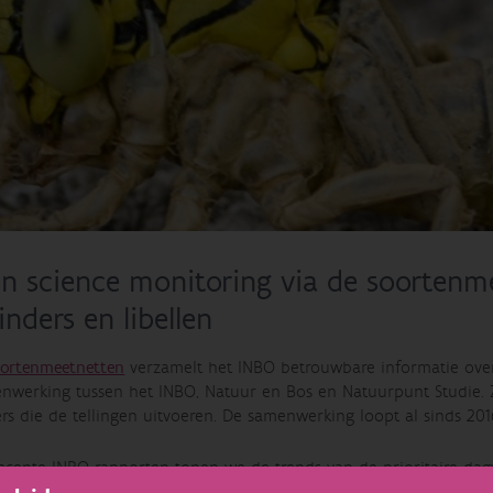
en science monitoring via de soortenme
inders en libellen
oortenmeetnetten
verzamelt het INBO betrouwbare informatie over 
nwerking tussen het INBO, Natuur en Bos en Natuurpunt Studie. 
gers die de tellingen uitvoeren. De samenwerking loopt al sinds 20
ecente INBO rapporten tonen we de trends van de prioritaire dagv