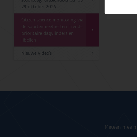
studiedag ‘Graslandbeheer’ op
29 oktober 2026
Citizen science monitoring via
de soortenmeetnetten: trends
prioritaire dagvlinders en
libellen
Nieuwe video’s
Meteen mee me