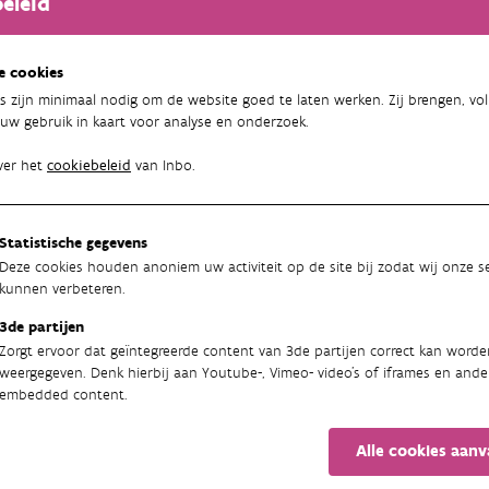
eleid
 de meeste
dagvlinders
zien we een afname tot sterke afname in 
en stabiel. De sterkste achteruitgang zien we bij het klaverblau
e cookies
laren werden geteld. Een lichtpuntje is de kommavlinder, die zic
de
libellen
zien we dat er enkele soorten flink op vooruit gaan: de a
s zijn minimaal nodig om de website goed te laten werken. Zij brengen, vol
uw gebruik in kaart voor analyse en onderzoek.
rrombout nemen sterk toe. Maar een meerderheid van de libellens
erkste daling en we vrezen dat de soort over enkele jaren verdwij
ver het
cookiebeleid
van Inbo.
tra
, Geert De Knijf, Dirk Maes, Sam Van de Poel en Stijn Van Ons
Statistische gegevens
en:
Deze cookies houden anoniem uw activiteit op de site bij zodat wij onze se
kunnen verbeteren.
a, Toon ; De Knijf, Geert ; Ledegen, Hannes et al. / Trends op basis
oring in Vlaanderen. Instituut voor Natuur- en Bosonderzoek, 20
3de partijen
derzoek; 37).
Zorgt ervoor dat geïntegreerde content van 3de partijen correct kan worde
weergegeven. Denk hierbij aan Youtube-, Vimeo- video's of iframes en ande
a, Toon ; Maes, Dirk ; Veraghtert, Wim et al. / Trends op basis van
embedded content.
oring in Vlaanderen. Instituut voor Natuur- en Bosonderzoek, 20
derzoek; 38).
Alle cookies aan