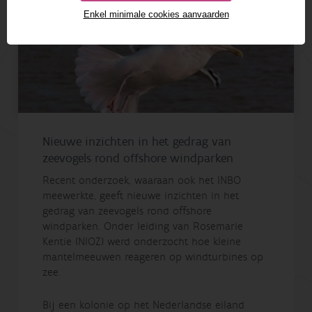
Enkel minimale cookies aanvaarden
Nieuwe inzichten in het gedrag van
zeevogels rond offshore windparken
Recent onderzoek, waaraan ook het INBO
meewerkte, geeft nieuwe inzichten in het
gedrag van zeevogels rond offshore
windparken. Onder leiding van Rosemarie
Kentie (NIOZ) werd onderzocht hoe kleine
mantelmeeuwen reageren op windturbines op
zee.
Bij een kolonie op het Nederlandse eiland