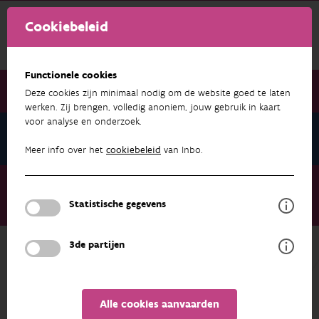
Cookiebeleid
Functionele cookies
Deze cookies zijn minimaal nodig om de website goed te laten
werken. Zij brengen, volledig anoniem, jouw gebruik in kaart
voor analyse en onderzoek.
Nieuwsbrief juli 2026
Meer info over het
cookiebeleid
van Inbo.
Nieuwsbrief juli 2026
Nieuwe inzichten in het gedrag van zeevogels rond offshore
Statistische gegevens
windparken
3de partijen
NIEUWSBRIEF JULI 2026
Alle cookies aanvaarden