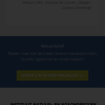
(Massart 1905, collectie KU Leuven. 2Bergen
Campus Arenberg)
Nieuwsbrief
Meteen mee met de meest recente nieuwsberichten,
studies, rapporten en onderzoeken?
SCHRIJF U IN OP ONZE MAILINGLIJST
INSTITUUT NATUUR- EN BOSONDERZOEK