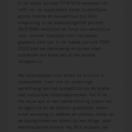
In de eerste periode (1774-1873) verdween de
helft van de oppervlakte heide, buitendijkse
grond, moeras en eeuwenoud bos door
ontginning. In de daaropvolgende periode
(1873-1969), verschoof de focus van akkerbouw
naar veeteelt. Daardoor nam het areaal
grasland sterk toe. In de laatste periode (1969-
2022) zien we bebouwing en tuinen sterk
uitbreiden ten koste van al het andere
landgebruik.
We bestudeerden niet alleen de evolutie in
oppervlakte, maar ook de onderlinge
samenhang van het landgebruik en de relatie
met natuurlijke bodemkenmerken. Tot in de
19e eeuw was er een sterke binding tussen het
landgebruik en de bodem: graslanden waren
enkel aanwezig in valleien en polders, heide op
de zandgronden en akkers op een droge, vaak
leemhoudende bodem. Na 1873 verzwakt die