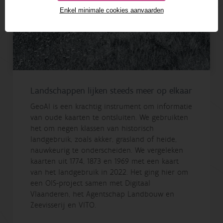
Enkel minimale cookies aanvaarden
Landschappen lijken steeds meer op elkaar
GeoAI is een krachtig instrument om informatie
van oude kaarten te ontsluiten. We gebruikten
het om negen klassen van historisch
landgebruik, zoals akker, grasland of heide,
nauwkeurig te onderscheiden. We vergeleken
kaarten uit 1774, 1873 en 1969 met een kaart
van het landgebruik in 2022. Het ging hier om
een OIS-project samen met Digitaal
Vlaanderen, het Agentschap Landbouw en
Zeevisserij en VITO.