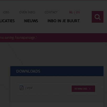
JOBS
OVER INBO
CONTACT
NL
EN
ICATIES
NIEUWS
INBO IN JE BUURT
 na aanleg faunapassage."
DOWNLOADS
| PDF
DOWNLOAD