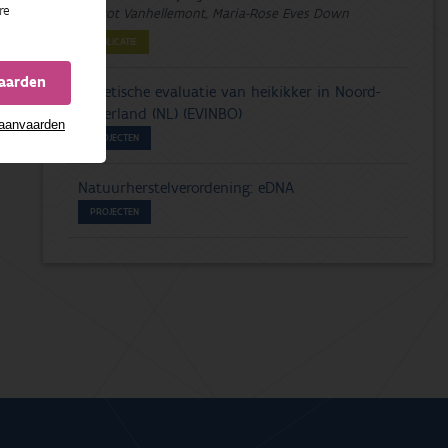
re
Margot Vanhellemont, Maria-Rose Eves Down
PUBLICATIE
vaarden
Genetische evaluatie van heikikker in Noord-
Nederland (NL) (EVINBO)
 aanvaarden
PROJECTEN
Natuurherstelverordening: eDNA
PROJECTEN