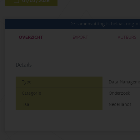
01/05/2026
De samenvatting is helaas nog ni
OVERZICHT
EXPORT
AUTEURS
Details
Type
Data Manageme
Categorie
Onderzoek
Taal
Nederlands