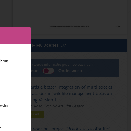
MISSCHIEN ZOCHT U?
ledig
Gerelateerde informatie geven op basis van:
Auteur
Onderwerp
Towards a better integration of multi-species
interactions in wildlife management decision-
making Version 1
rvice
Maria-Rose Eves Down, Jim Casaer
PUBLICATIE
n
DMP voor het project 'Bos als stikstofbuffer'