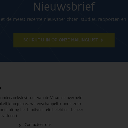
Nieuwsbrief
t de meest recente nieuwsberichten, studies, rapporten e
SCHRIJF U IN OP ONZE MAILINGLIJST
O
t onderzoeksinstituut van de Vlaamse overheid
nkelijk toegepast wetenschappelijk onderzoek,
ontsluiting het biodiversiteitsbeleid en -beheer
evalueert.
Contacteer ons