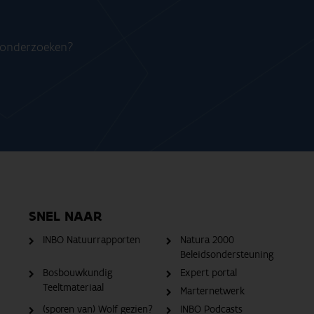
n onderzoeken?
SNEL NAAR
INBO Natuurrapporten
Natura 2000
Beleidsondersteuning
Bosbouwkundig
Expert portal
Teeltmateriaal
Marternetwerk
(sporen van) Wolf gezien?
INBO Podcasts