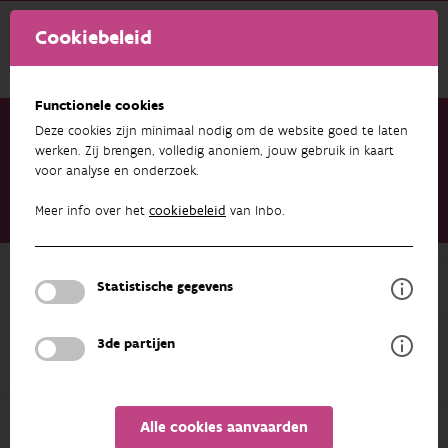
Cookiebeleid
Functionele cookies
Deze cookies zijn minimaal nodig om de website goed te laten
werken. Zij brengen, volledig anoniem, jouw gebruik in kaart
voor analyse en onderzoek.
Onderzoek & resultaten
Publicaties
Een kader voor de aanpak van invasieve uitheemse soorten in
Meer info over het
cookiebeleid
van Inbo.
Vlaanderen. Een update van de soortenfiches (PrIUS-II)
Terug naar overzicht
Statistische gegevens
Een kader voor de aanpak van
invasieve uitheemse soorten in
3de partijen
Vlaanderen. Een update van de
soortenfiches (PrIUS-II)
Alle cookies aanvaarden