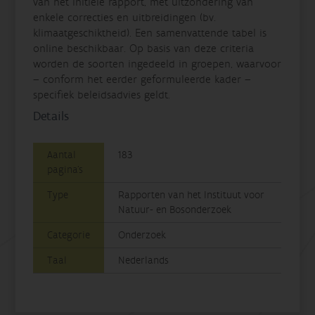
van het initiële rapport, met uitzondering van
enkele correcties en uitbreidingen (bv.
klimaatgeschiktheid). Een samenvattende tabel is
online beschikbaar. Op basis van deze criteria
worden de soorten ingedeeld in groepen, waarvoor
– conform het eerder geformuleerde kader –
specifiek beleidsadvies geldt.
Details
Aantal
183
pagina's
Type
Rapporten van het Instituut voor
Natuur- en Bosonderzoek
Categorie
Onderzoek
Taal
Nederlands