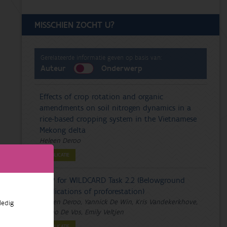
MISSCHIEN ZOCHT U?
Gerelateerde informatie geven op basis van:
Auteur
Onderwerp
Effects of crop rotation and organic
amendments on soil nitrogen dynamics in a
rice-based cropping system in the Vietnamese
Mekong delta
Heleen Deroo
PUBLICATIE
DMP for WILDCARD Task 2.2 (Belowground
implications of proforestation)
Heleen Deroo, Yannick De Win, Kris Vandekerkhove,
ledig
Bruno De Vos, Emily Veltjen
PUBLICATIE