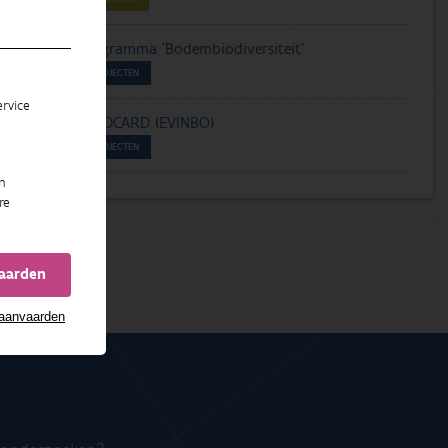
Programma 'Bodembiodiversiteit'
PROJECTEN
rvice
WILDCARD (EVINBO)
PROJECTEN
n
re
vaarden
 aanvaarden