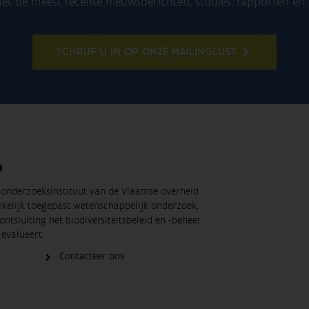
t de meest recente nieuwsberichten, studies, rapporten e
SCHRIJF U IN OP ONZE MAILINGLIJST
O
t onderzoeksinstituut van de Vlaamse overheid
nkelijk toegepast wetenschappelijk onderzoek,
ontsluiting het biodiversiteitsbeleid en -beheer
evalueert.
Contacteer ons