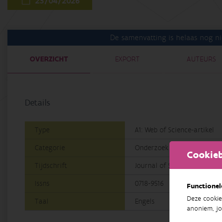
23/04/2026
De samenvatting is helaas nog ni
OVERZICHT
EXPORT
AUTEURS
Details
Type
A1: Web of Science-artikel
Categorie
Onderzoek
Cookieb
Tijdschrift
Journal of Soil Science and 
Issns
0718-9516
Functionel
Deze cookie
Taal
Engels
anoniem, jo