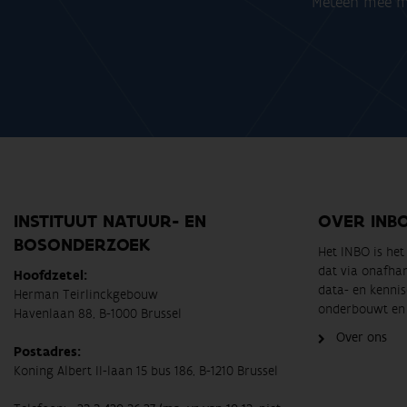
Meteen mee me
INSTITUUT NATUUR- EN
OVER INB
BOSONDERZOEK
Het INBO is he
dat via onafha
Hoofdzetel:
data- en kennis
Herman Teirlinckgebouw
onderbouwt en 
Havenlaan 88, B-1000 Brussel
Over ons
Postadres:
Koning Albert II-laan 15 bus 186, B-1210 Brussel