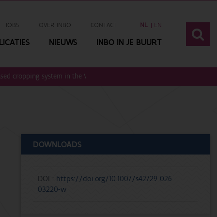
JOBS
OVER INBO
CONTACT
NL
EN
ICATIES
NIEUWS
INBO IN JE BUURT
based cropping system in the Vietnamese Mekong delta
DOWNLOADS
DOI :
https://doi.org/10.1007/s42729-026-
03220-w