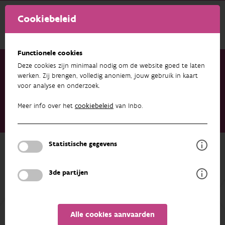
Cookiebeleid
Functionele cookies
Deze cookies zijn minimaal nodig om de website goed te laten
werken. Zij brengen, volledig anoniem, jouw gebruik in kaart
voor analyse en onderzoek.
Onderzoek & resultaten
Publicaties
Project Blankaal. Monitoring van uittrekkende zilverpaling in
Meer info over het
cookiebeleid
van Inbo.
de Blankenbergse Vaart in functie van de vernieuwing van de
uitwateringsconstructie in Blankenberge
Statistische gegevens
Terug naar overzicht
Project Blankaal. Monitoring van
3de partijen
uittrekkende zilverpaling in de
Blankenbergse Vaart in functie van de
vernieuwing van de
Alle cookies aanvaarden