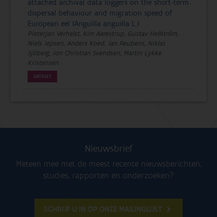
attached archival data loggers on the short-term
dispersal behaviour and migration speed of
European eel (Anguilla anguilla L.)
Pieterjan Verhelst, Kim Aarestrup, Gustav Hellström,
Niels Jepsen, Anders Koed, Jan Reubens, Niklas
Sjöberg, Jon Christian Svendsen, Martin Lykke
Kristensen
DATASET
Nieuwsbrief
Meteen mee met de meest recente nieuwsberichten,
studies, rapporten en onderzoeken?
SCHRIJF U IN OP ONZE MAILINGLIJST