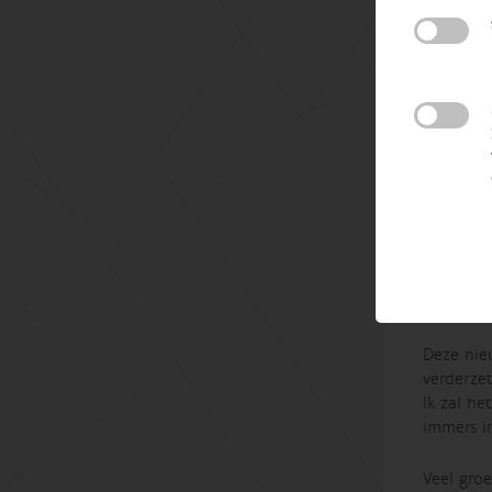
Kennisopb
toepassi
niet bepe
mogelijke
talrijke
publicati
zijn dat 
voorhand
Deze nie
verderzet
Ik zal he
immers i
Veel groe