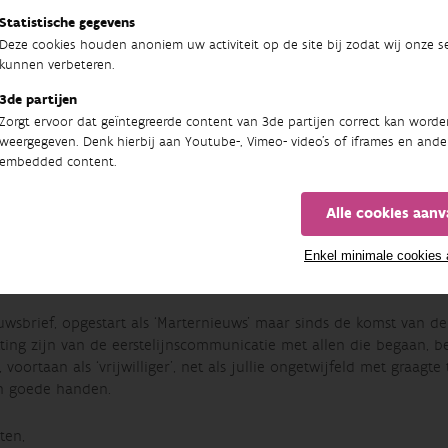
Statistische gegevens
Deze cookies houden anoniem uw activiteit op de site bij zodat wij onze se
kunnen verbeteren.
3de partijen
ouw is uiteraard een basisdoelstelling voor een wetenschappelijk
Zorgt ervoor dat geïntegreerde content van 3de partijen correct kan worde
weergegeven. Denk hierbij aan Youtube-, Vimeo- video's of iframes en ande
ng in o.m. het beleid rond de omgang met de natuur in Vlaanderen
embedded content.
rken tot de officiële instanties alleen. Kennisdelen is daarbij e
 (natuur)doelen te realiseren. In die context was ik dan ook steed
 aanvragen voor lezingen op studiedagen en infoavonden, in totaa
Alle cookies aan
es uit, in de hoedanigheid van vooral (populair-)wetenschappelijk
zonder de ijverige en gedreven medewerking van zovele vrijwillige
Enkel minimale cookies
en geweest zijn om dit kennisdelen mogelijk te maken. Dank daa
uwsbrief, opgestart als ‘Marternieuws’ maar sinds de komst van de
ting zijn van de eerstelijnscommunicatie met allen die begaan, be
t, voortaan als ‘vrijwilliger’, net als jullie ongetwijfeld met graa
n goede handen.
ten,