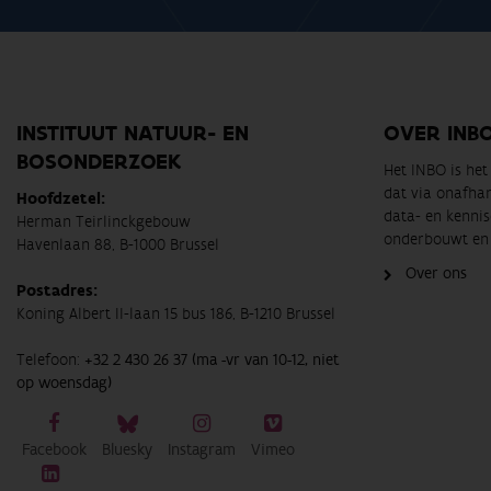
INSTITUUT NATUUR- EN
OVER INB
BOSONDERZOEK
Het INBO is he
dat via onafha
Hoofdzetel:
data- en kennis
Herman Teirlinckgebouw
onderbouwt en 
Havenlaan 88, B-1000 Brussel
Over ons
Postadres:
Koning Albert II-laan 15 bus 186, B-1210 Brussel
Telefoon:
+32 2 430 26 37 (ma -vr van 10-12, niet
op woensdag)
Facebook
Bluesky
Instagram
Vimeo