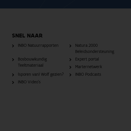
SNEL NAAR
INBO Natuurrapporten
Natura 2000
Beleidsondersteuning
Bosbouwkundig
Expert portal
Teeltmateriaal
Marternetwerk
(sporen van) Wolf gezien?
INBO Podcasts
INBO Video's