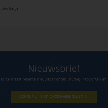
 Den Berge
Nieuwsbrief
t de meest recente nieuwsberichten, studies, rapporten e
SCHRIJF U IN OP ONZE MAILINGLIJST