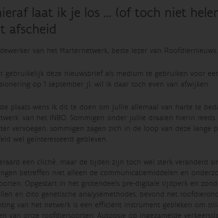
ieraf laat ik je los … (of toch niet he
t afscheid
dewerker van het Marternetwerk, beste lezer van Roofdiernieuws,
iet gebruikelijk deze nieuwsbrief als medium te gebruiken voor ee
ionering op 1 september jl. wil ik daar toch even van afwijken.
ste plaats wens ik dit te doen om jullie allemaal van harte te be
etwerk’ van het INBO. Sommigen onder jullie draaien hierin ree
ater vervoegen, sommigen zagen zich in de loop van deze lange
eld wel geïnteresseerd gebleven.
teraard een cliché, maar de tijden zijn toch wel sterk veranderd 
ingen betreffen niet alleen de communicatiemiddelen en onderzoe
oorten. Opgestart in het grotendeels pre-digitale tijdperk en zo
llen en dito genetische analysemethodes, bevond het roofdierond
ting van het netwerk is een efficiënt instrument gebleken om sti
n van onze roofdiersoorten. Autopsie op ingezamelde verkeerssl