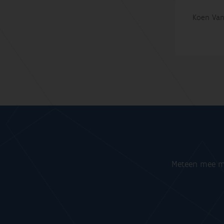
Koen Van
Meteen mee me