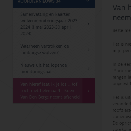
ROOFDIERNIEUWS 34
Van h
Samenvatting en kaarten
neem
wolvenmonitoringsjaar 2023-
2024 (1 mei 2023-30 april
Beste me
2024)
Het is n
Waarheen vertrokken de
mijn pens
Limburgse wolven?
In de eer
Nieuws uit het lopende
‘Martern
monitoringsjaar
rangen l
ongetwijf
Van hieraf laat ik je los … (of
toch niet helemaal!) - Koen
Van Den Berge neemt afscheid
Het is ui
verander
roofdiers
camerava
De oprich
voorkome