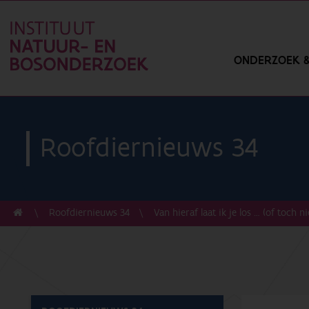
ONDERZOEK &
Roofdiernieuws 34
Roofdiernieuws 34
Van hieraf laat ik je los … (of toch