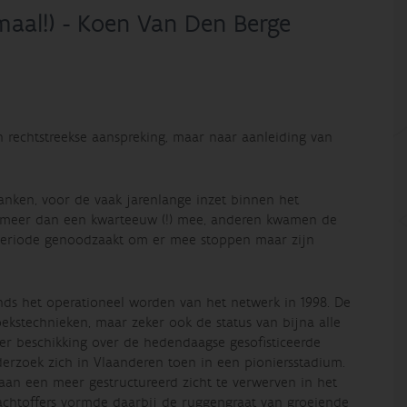
lemaal!) - Koen Van Den Berge
n rechtstreekse aanspreking, maar naar aanleiding van
danken, voor de vaak jarenlange inzet binnen het
ds meer dan een kwarteeuw (!) mee, anderen kwamen de
 periode genoodzaakt om er mee stoppen maar zijn
sinds het operationeel worden van het netwerk in 1998. De
kstechnieken, maar zeker ook de status van bijna alle
nder beschikking over de hedendaagse gesofisticeerde
erzoek zich in Vlaanderen toen in een pioniersstadium.
laan een meer gestructureerd zicht te verwerven in het
achtoffers vormde daarbij de ruggengraat van groeiende