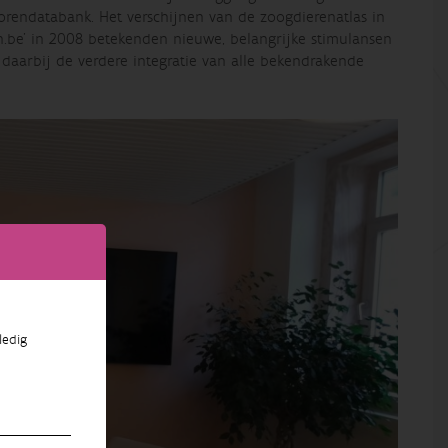
rendatabank. Het verschijnen van de zoogdierenatlas in
.be’ in 2008 betekenden nieuwe, belangrijke stimulansen
daarbij de verdere integratie van alle bekendrakende
ledig