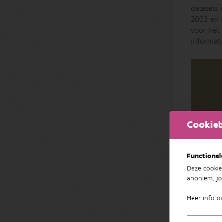
datasets
2003 en 
voor het
informati
Cookieb
Functionel
Deze cookie
anoniem, jo
Meer info o