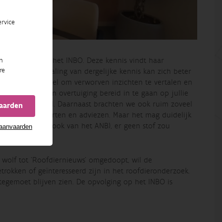
rvice
e instelling als het INBO. Deze kennis vindt haar
n
re
. Maar de vertaling van dergelijke kennis kan zich beter
en belangrijk middel om verworven inzichten te vertalen en
s met graagte en overtuiging bereid in te gaan op jullie
l een honderdtal. Daarnaast brachten we ook ruim zoveel
vaarden
e artikels, rapporten en adviezen. Maar het mag duidelijk
rs en collega’s (ook van het ANB), er geen stof zou
 aanvaarden
rvoor dus ook.
 wolf tot ‘Roofdiernieuws’ omgedoopt, wil de
trokken of geïnteresseerd zijn in het roofdieronderzoek.
gte tegemoet blijven zien. De opvolging op het INBO is