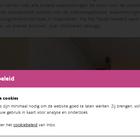
 en samen met alle andere waarnemingen de basis voor de carnivo
het operationeel worden van de internetapplicatie ‘waarnemingen
 zoogdierenonderzoek in Vlaanderen. Via het Marternetwerk werd 
e, uit diverse bronnen, over roofdieren beoogd.
eleid
e cookies
s zijn minimaal nodig om de website goed te laten werken. Zij brengen, vol
uw gebruik in kaart voor analyse en onderzoek.
ver het
cookiebeleid
van Inbo.