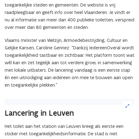
r
toegankelijke steden en gemeenten. De website is vrij
)
raadpleegbaar en geeft info over heel Vlaanderen. Je vindt er
nu al informatie van meer dan 400 publieke toiletten, verspreid
over meer dan 80 gemeenten en steden.
Vlaams minister van Welzijn, Armoedebestrijding, Cultuur en
Gelijke Kansen, Caroline Gennez: “Dankzij IedereenOveral wordt
toegankelijkheid tastbaar en zichtbaar. Het platform toont wat
wél kan en zet tegelijk aan tot verdere groei, in samenwerking
met lokale uitbaters. De lancering vandaag is een eerste stap
én een uitnodiging aan iedereen om mee te bouwen aan open
en toegankelijke plekken.”
(Klik
op
Lancering in Leuven
de
afbeelding
Het toilet aan het station van Leuven kreeg als eerste een
voor
sticker met toegankelijkheidsinformatie. De stad is niet
een