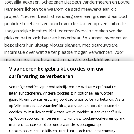
vergrote
toevallig gekozen. Schepenen Liesbeth Vandermeeren en Lothe
weergave)
Ramakers lichten toe waarom de stad meewerkt aan dit
project: “Leuven beschikt vandaag over een groeiend aanbod
publieke toiletten, verspreid over de stad en op verschillende
toegankelijke locaties. Met IedereenOveral.be maken we die
plekken beter zichtbaar en herkenbaar. Zo kunnen inwoners en
bezoekers hun uitstap vlotter plannen, met betrouwbare
informatie over wat ze ter plaatse mogen verwachten. Voor
mensen met specifieke noden maakt die duidelijkheid een
groot verschil.”
Vlaanderen.be gebruikt cookies om uw
surfervaring te verbeteren.
(Klik
Sommige cookies zijn noodzakelijk om de website optimaal te
op
laten functioneren. Andere cookies zijn optioneel en worden
de
gebruikt om uw surfervaring op deze website te verbeteren. Als u
Deel deze pagina
afbeelding
op 'Alle cookies aanvaarden' klikt, aanvaardt u ook de optionele
voor
F
L
K
cookies. Wilt u liever zelf kiezen welke cookies u aanvaardt? Klik
een
a
i
o
op 'Cookievoorkeuren beheren'. U kunt uw cookievoorkeuren op elk
vergrote
moment aanpassen door onderaan de webpagina op
c
n
p
weergave)
Cookievoorkeuren te klikken. Hier kunt u ook uw toestemming
e
k
i