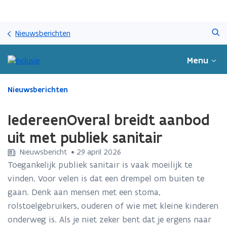
Overslaan
Zoeken
en
Nieuwsberichten
naar
de
Menu
inhoud
gaan
Gedaan
Nieuwsberichten
met
laden.
IedereenOveral breidt aanbod
U
bevindt
uit met publiek sanitair
zich
Nieuwsbericht
 •
29 april 2026
op:
IedereenOveral
Toegankelijk publiek sanitair is vaak moeilijk te
breidt
vinden. Voor velen is dat een drempel om buiten te
aanbod
gaan. Denk aan mensen met een stoma,
uit
rolstoelgebruikers, ouderen of wie met kleine kinderen
met
publiek
onderweg is. Als je niet zeker bent dat je ergens naar