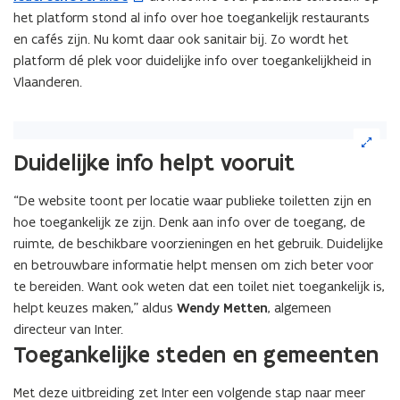
het platform stond al info over hoe toegankelijk restaurants
o
en cafés zijn. Nu komt daar ook sanitair bij. Zo wordt het
p
platform dé plek voor duidelijke info over toegankelijkheid in
e
Vlaanderen.
n
t
i
(Klik
n
op
Duidelijke info helpt vooruit
de
n
afbeelding
i
“De website toont per locatie waar publieke toiletten zijn en
voor
e
hoe toegankelijk ze zijn. Denk aan info over de toegang, de
een
u
vergrote
ruimte, de beschikbare voorzieningen en het gebruik. Duidelijke
w
weergave)
en betrouwbare informatie helpt mensen om zich beter voor
v
te bereiden. Want ook weten dat een toilet niet toegankelijk is,
e
helpt keuzes maken,” aldus
Wendy Metten
, algemeen
n
directeur van Inter.
s
Toegankelijke steden en gemeenten
t
e
Met deze uitbreiding zet Inter een volgende stap naar meer