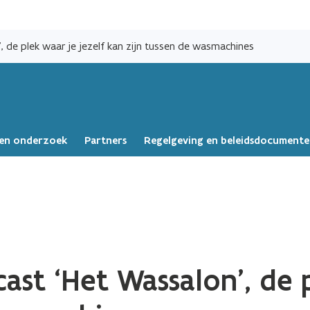
Overslaan
en
, de plek waar je jezelf kan zijn tussen de wasmachines
naar
de
inhoud
gaan
s en onderzoek
Partners
Regelgeving en beleidsdocument
ast ‘Het Wassalon’, de p