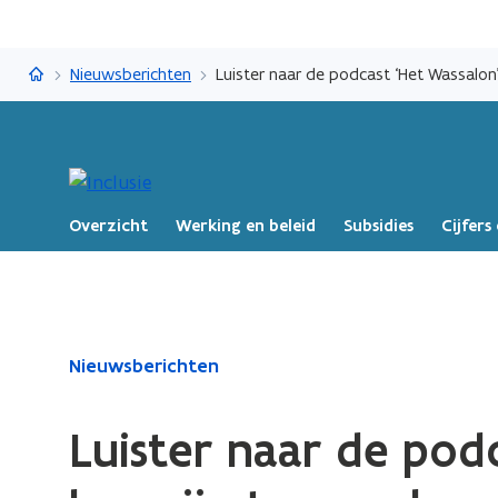
Inclusie
Nieuwsberichten
Luister naar de podcast ‘Het Wassalon’
Overzicht
Werking en beleid
Subsidies
Cijfer
Gedaan
Nieuwsberichten
met
laden.
Luister naar de podc
U
bevindt