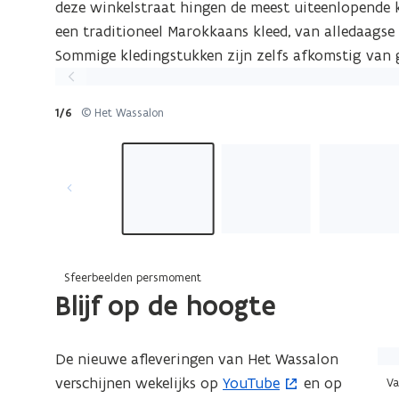
deze winkelstraat hingen de meest uiteenlopende k
een traditioneel Marokkaans kleed, van alledaagse 
Sommige kledingstukken zijn zelfs afkomstig van ga
Vorige
slide
1/6
© Het Wassalon
Sfeerbeelden persmoment
Blijf op de hoogte
(Kl
De nieuwe afleveringen van Het Wassalon
op
verschijnen wekelijks op
YouTube
en op
(
Va