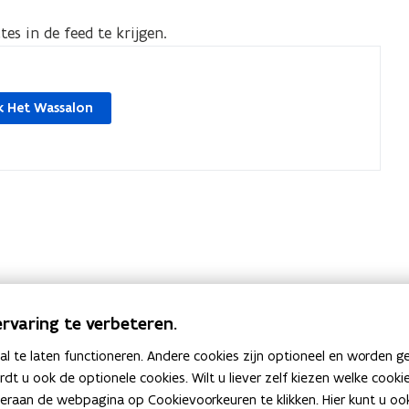
eelding
es in de feed te krijgen.
or
n
grote
 Het Wassalon
ergave)
rvaring te verbeteren.
 te laten functioneren. Andere cookies zijn optioneel en worden g
Heb je een vraag of opmerking?
ardt u ook de optionele cookies. Wilt u liever zelf kiezen welke cook
an de webpagina op Cookievoorkeuren te klikken. Hier kunt u ook 