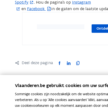
de
Spotify
. Hou de pagina’s op
Instagram
(
o
(
afb
en
Facebook
in de gaten om de laatste updat
o
(
p
o
vo
p
b
e
p
ee
e
e
n
e
ver
n
s
t
n
Ontdek
we
t
t
i
t
i
a
n
i
n
n
n
n
n
d
i
n
i
o
e
i
F
L
K
Deel deze pagina
e
p
u
e
a
i
o
u
e
w
u
c
n
p
w
n
v
w
e
k
i
Vlaanderen.be gebruikt cookies om uw surfe
v
t
e
v
b
e
e
e
i
n
e
Sommige cookies zijn noodzakelijk om de website optimaal
o
d
e
Neem contact met ons op
n
n
s
n
verbeteren. Als u op 'Alle cookies aanvaarden' klikt, aanva
o
i
r
uw cookievoorkeuren op elk moment aanpassen door ondera
s
n
t
s