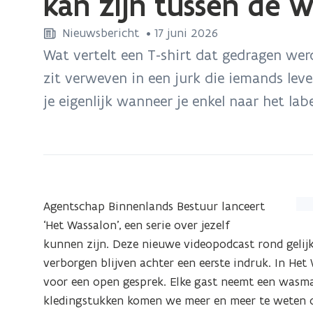
kan zijn tussen de 
zich
op:
Nieuwsbericht
 •
17 juni 2026
Luister
Wat vertelt een T-shirt dat gedragen wer
naar
zit verweven in een jurk die iemands lev
de
je eigenlijk wanneer je enkel naar het labe
podcast
‘Het
Wassalon’,
de
plek
waar
(Kl
Agentschap Binnenlands Bestuur lanceert
je
op
‘Het Wassalon’, een serie over jezelf
jezelf
de
kunnen zijn. Deze nieuwe videopodcast rond gelij
kan
afb
verborgen blijven achter een eerste indruk. In He
zijn
vo
voor een open gesprek. Elke gast neemt een wasm
tussen
ee
kledingstukken komen we meer en meer te weten o
de