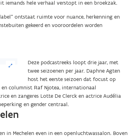
grote
t iemands hele verhaal verstopt in een broekzak.
ergave)
 label” ontstaat ruimte voor nuance, herkenning en
nstebuiten gekeerd en vooroordelen worden
Deze podcastreeks loopt drie jaar, met
twee seizoenen per jaar. Daphne Agten
host het eerste seizoen dat focust op
t en columnist Raf Njotea, internationaal
ice en zangeres Lotte De Clerck en actrice Audélia
beperking en gender centraal.
helen
leen in Mechelen even in een openluchtwassalon. Boven