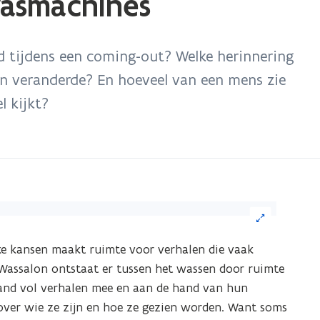
wasmachines
d tijdens een coming-out? Welke herinnering
en veranderde? En hoeveel van een mens zie
l kijkt?
ik
ke kansen maakt ruimte voor verhalen die vaak
eelding
t Wassalon ontstaat er tussen het wassen door ruimte
or
and vol verhalen mee en aan de hand van hun
n
ver wie ze zijn en hoe ze gezien worden. Want soms