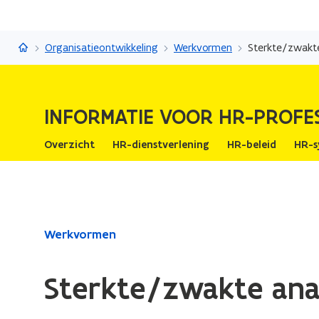
Informatie voor HR-professionals
Organisatieontwikkeling
Werkvormen
Sterkte/zwakt
INFORMATIE VOOR HR-PROFE
Overzicht
HR-dienstverlening
HR-beleid
HR-s
Gedaan
Werkvormen
met
laden.
Sterkte/zwakte ana
U
bevindt