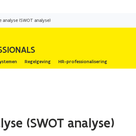
Overslaan
en
e analyse (SWOT analyse)
naar
de
inhoud
SSIONALS
gaan
ystemen
Regelgeving
HR-professionalisering
lyse (SWOT analyse)