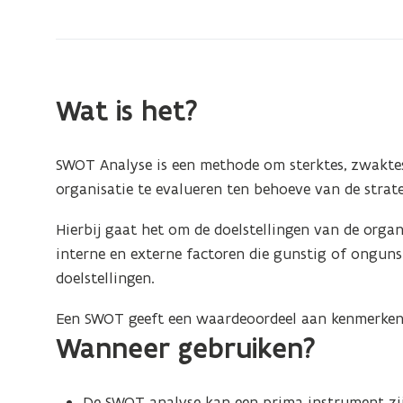
zich
op:
Sterkte/zwakte
analyse
Wat is het?
(SWOT
analyse)
SWOT Analyse is een methode om sterktes, zwaktes
organisatie te evalueren ten behoeve van de strat
Hierbij gaat het om de doelstellingen van de organi
interne en externe factoren die gunstig of onguns
doelstellingen.
Een SWOT geeft een waardeoordeel aan kenmerken 
Wanneer gebruiken?
De SWOT analyse kan een prima instrument zi