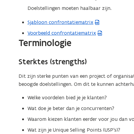
Doelstellingen moeten haalbaar zijn.
Sjabloon confrontatiematrix
(
W
Voorbeeld confrontatiematrix
(
o
Terminologie
W
r
o
d
r
Sterktes (strengths)
b
d
e
b
Dit zijn sterke punten van een project of organisa
s
e
beoogde doelstellingen. Om dit te kunnen achterh
t
s
a
Welke voordelen bied je je klanten?
t
n
a
Wat doe je beter dan je concurrenten?
d
n
Waarom kiezen klanten eerder voor jou dan vo
o
d
p
Wat zijn je Unique Selling Points (USP’s)?
o