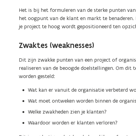
e
p
n
Het is bij het formuleren van de sterke punten van
e
t
het oogpunt van de klant en markt te benaderen. B
n
i
je project te hoog wordt gepositioneerd ten opzi
t
n
i
n
Zwaktes (weaknesses)
n
i
n
e
Dit zijn zwakke punten van een project of organis
i
u
realiseren van de beoogde doelstellingen. Om dit
e
w
worden gesteld:
u
v
w
Wat kan er vanuit de organisatie verbeterd w
e
v
n
Wat moet ontweken worden binnen de organisa
e
s
n
Welke zwakheden zien je klanten?
t
s
Waardoor worden er klanten verloren?
e
t
r
e