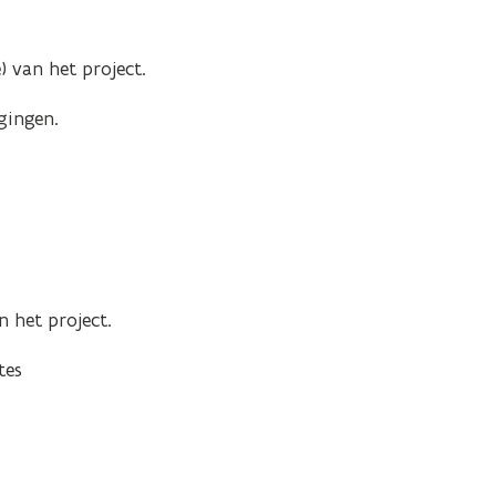
) van het project.
gingen.
n het project.
tes