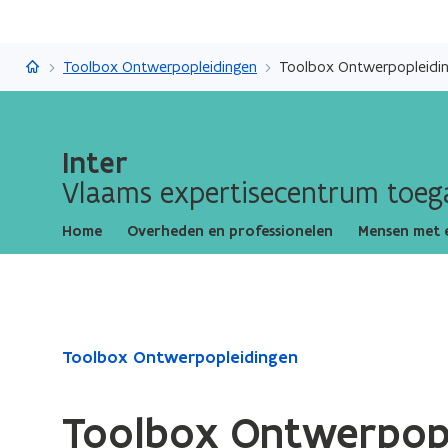
Inter
Toolbox Ontwerpopleidingen
Toolbox Ontwerpopleidi
Inter
Vlaams expertisecentrum toega
Home
Overheden en professionelen
Mensen met 
Gedaan
Toolbox Ontwerpopleidingen
met
laden.
Toolbox Ontwerpop
U