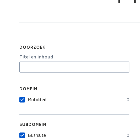
bevindt
zich
op:
Toolbox
Ontwerpopleidingen
DOORZOEK
Titel en inhoud
DOMEIN
Mobiliteit
0
SUBDOMEIN
Bushalte
0