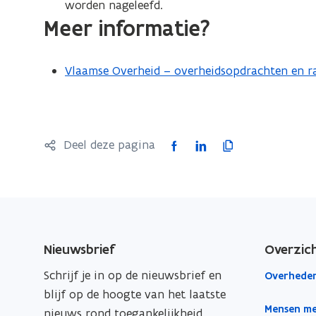
worden nageleefd.
Meer informatie?
Vlaamse Overheid – overheidsopdrachten en ra
F
L
K
Deel deze pagina
a
i
o
c
n
p
e
k
i
b
e
e
o
d
e
Nieuwsbrief
Overzic
o
i
r
Schrijf je in op de nieuwsbrief en
Overheden
k
n
l
blijf op de hoogte van het laatste
o
o
i
Mensen me
nieuws rond toegankelijkheid.
p
p
n