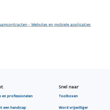
t
a
n
d
amcontracten - Websites en mobiele applicaties
o
p
e
n
t
i
n
n
i
ht
Snel naar
e
u
 en professionelen
Toolboxen
w
t een handicap
Word vrijwilliger
v