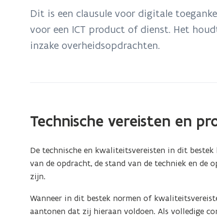
bevindt
Dit is een clausule voor digitale toegank
zich
voor een ICT product of dienst. Het houd
op:
inzake overheidsopdrachten.
Modelclausule
voor
aanbestedingen
digitale
toegankelijkheid
Technische vereisten en pro
De technische en kwaliteitsvereisten in dit beste
van de opdracht, de stand van de techniek en de o
zijn.
Wanneer in dit bestek normen of kwaliteitsvereis
aantonen dat zij hieraan voldoen. Als volledige conf