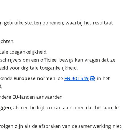
 en gebruikerstesten opnemen, waarbij het resultaat
achten.
ale toegankelijkheid.
inschrijvers om een officieel bewijs kan vragen dat ze
eeld voor digitale toegankelijkheid.
rkende
Europese normen
, de
EN 301 549
in het
(
,
P
D
ndere EU-landen aanvaarden,
F
eggen
, als een bedrijf zo kan aantonen dat het aan de
b
e
lgen zijn als de afspraken van de samenwerking niet
s