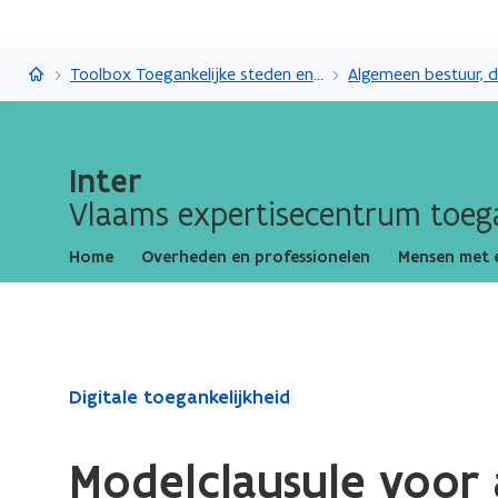
Inter
Toolbox Toegankelijke steden en gemeenten
Inter
Vlaams expertisecentrum toega
Home
Overheden en professionelen
Mensen met 
Gedaan
Digitale toegankelijkheid
met
laden.
Modelclausule voor 
U