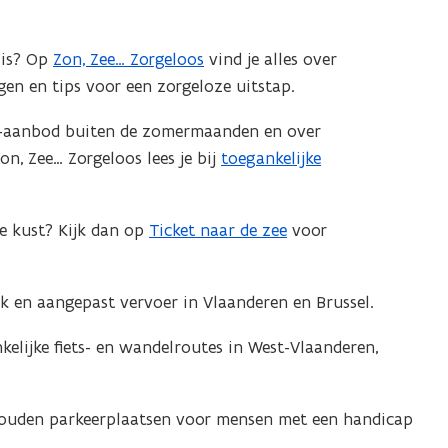
n
t
 is? Op
Zon, Zee… Zorgeloos
vind je alles over
i
gen en tips voor een zorgeloze uitstap.
n
n
os-aanbod buiten de zomermaanden en over
i
n, Zee… Zorgeloos lees je bij
toegankelijke
e
u
e kust? Kijk dan op
Ticket naar de zee
voor
w
v
e
jk en aangepast vervoer in Vlaanderen en Brussel.
n
s
elijke fiets- en wandelroutes in West-Vlaanderen,
t
e
houden parkeerplaatsen voor mensen met een handicap
r