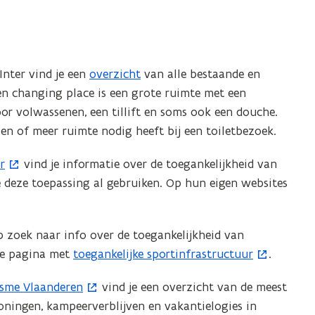
Inter vind je een
overzicht
van alle bestaande en
en changing place is een grote ruimte met een
oor volwassenen, een tillift en soms ook een douche.
en of meer ruimte nodig heeft bij een toiletbezoek.
r
vind je informatie over de toegankelijkheid van
 deze toepassing al gebruiken. Op hun eigen websites
 zoek naar info over de toegankelijkheid van
e pagina met ​
toegankelijke sportinfrastructuur
.
(
o
isme Vlaanderen
vind je een overzicht van de meest
p
oningen, kampeerverblijven en vakantielogies in
e