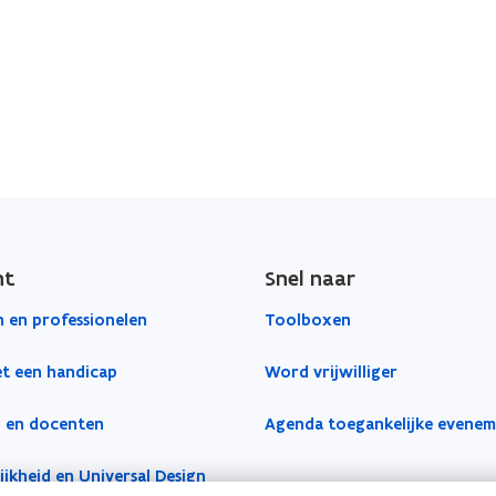
)
ht
Snel naar
 en professionelen
Toolboxen
t een handicap
Word vrijwilliger
 en docenten
Agenda toegankelijke evene
jkheid en Universal Design