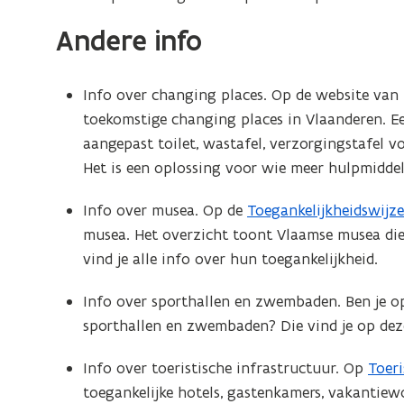
u
Andere info
w
v
Info over changing places. Op de website van 
e
toekomstige changing places in Vlaanderen. E
n
aangepast toilet, wastafel, verzorgingstafel v
Het is een oplossing voor wie meer hulpmiddel
s
t
Info over musea. Op de
Toegankelijkheidswijze
(
e
musea. Het overzicht toont Vlaamse musea die
o
vind je alle info over hun toegankelijkheid.
p
r
e
)
Info over sporthallen en zwembaden. Ben je op
n
sporthallen en zwembaden? Die vind je op dez
t
i
Info over toeristische infrastructuur. Op
Toer
(
n
toegankelijke hotels, gastenkamers, vakantiew
o