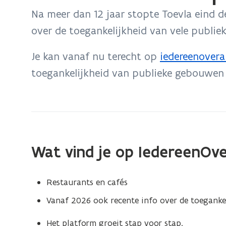
bevindt
Na meer dan 12 jaar stopte Toevla eind 
zich
over de toegankelijkheid van vele publi
op:
Website
Je kan vanaf nu terecht op
iedereenovera
(
Toevla
toegankelijkheid van publieke gebouwen 
o
stopt
p
e
n
t
Wat vind je op IedereenOve
i
n
Restaurants en cafés
n
Vanaf 2026 ook recente info over de toegankel
i
e
Het platform groeit stap voor stap.