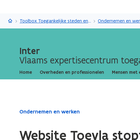
Inter
Toolbox Toegankelijke steden en gemeenten
Ondernemen en wer
Inter
Vlaams expertisecentrum toega
Home
Overheden en professionelen
Mensen met 
Gedaan
Ondernemen en werken
met
laden.
Website Toevla stop
U