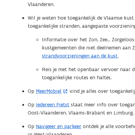
n
Vlaanderen.
p
i
e
e
Wil je weten hoe toegankelijk de Vlaamse kust
n
u
toegankelijke stranden, aangepaste voorzienin
t
w
i
Informatie over het Zon, Zee… Zorgelo
v
n
kustgemeenten die niet deelnemen aan Zo
e
n
strandvoorzieningen aan de kust
.
n
i
s
Reis je met het openbaar vervoer naar d
e
t
toegankelijke routes en haltes.
u
e
w
r
Op
MeerMobiel
vind je alles over toegankeli
(
v
)
o
e
Op
Iedereen Fietst
staat meer info over toegank
p
n
Oost-Vlaanderen, Vlaams-Brabant en Limburg.
e
s
n
Op
Navigeer en parkeer
ontdek je alle voorbe
t
t
in West-Vlaanderen.
e