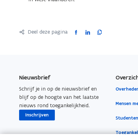
i
r
n
)
n
i
F
L
K
Deel deze pagina
e
a
i
o
u
c
n
p
w
e
k
i
v
b
e
e
e
o
d
e
Nieuwsbrief
Overzic
n
o
i
r
s
Schrijf je in op de nieuwsbrief en
Overheden
k
n
l
t
blijf op de hoogte van het laatste
o
o
i
Mensen me
e
nieuws rond toegankelijkheid.
p
p
n
r
e
e
k
Inschrijven
Studenten
)
n
n
n
t
t
a
Toegankeli