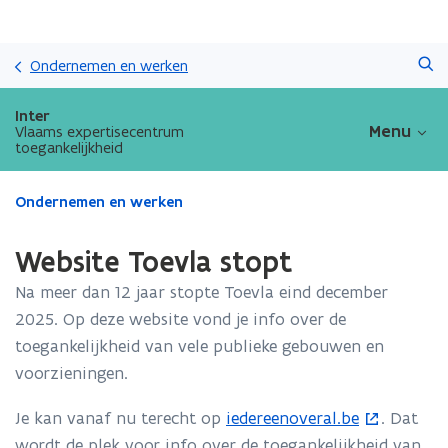
Overslaan
Zoeken
en
Ondernemen en werken
naar
de
Inter
inhoud
Menu
Vlaams expertisecentrum
toegankelijkheid
gaan
Gedaan
Ondernemen en werken
met
laden.
Website Toevla stopt
U
bevindt
Na meer dan 12 jaar stopte Toevla eind december
zich
2025. Op deze website vond je info over de
op:
toegankelijkheid van vele publieke gebouwen en
Website
Toevla
voorzieningen.
stopt
Je kan vanaf nu terecht op
iedereenoveral.be
. Dat
(
wordt de plek voor info over de toegankelijkheid van
o