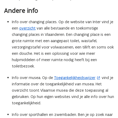
e
Andere info
r
)
Info over changing places. Op de website van Inter vind je
een
overzicht
van alle bestaande en toekomstige
changing places in Vlaanderen. Een changing place is een
grote ruimte met een aangepast toilet, wastafel,
verzorgingstafel voor volwassenen, een tillift en soms ook
een douche. Het is een oplossing voor wie meer
hulpmiddelen of meer ruimte nodig heeft bij een
toiletbezoek.
Info over musea. Op de
Toegankelijkheidswijzer
vind je
(
informatie over de toegankelijkheid van musea. Het
o
overzicht toont Vlaamse musea die deze toepassing al
p
gebruiken. Op hun eigen websites vind je alle info over hun
e
toegankelijkheid.
n
t
Info over sporthallen en zwembaden. Ben je op zoek naar
i