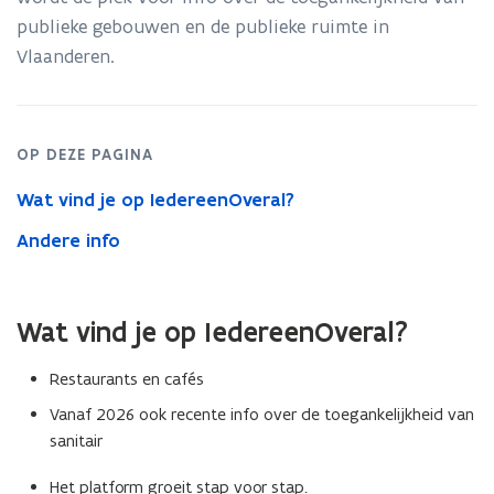
publieke gebouwen en de publieke ruimte in
p
Vlaanderen.
e
n
t
i
OP DEZE PAGINA
n
Wat vind je op IedereenOveral?
n
i
Andere info
e
u
w
Wat vind je op IedereenOveral?
v
Restaurants en cafés
e
n
Vanaf 2026 ook recente info over de toegankelijkheid van
sanitair
s
t
Het platform groeit stap voor stap.