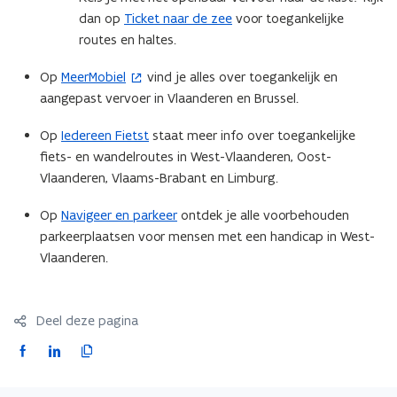
n
t
dan op
Ticket naar de zee
voor toegankelijke
s
e
routes en haltes.
t
r
Op
MeerMobiel
vind je alles over toegankelijk en
(
e
)
aangepast vervoer in Vlaanderen en Brussel.
o
r
p
)
Op
Iedereen Fietst
staat meer info over toegankelijke
e
fiets- en wandelroutes in West-Vlaanderen, Oost-
n
Vlaanderen, Vlaams-Brabant en Limburg.
t
i
Op
Navigeer en parkeer
ontdek je alle voorbehouden
n
parkeerplaatsen voor mensen met een handicap in West-
n
Vlaanderen.
i
e
u
Deel deze pagina
w
F
L
K
v
a
i
o
e
c
n
p
n