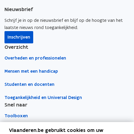
e
k
i
s
Nieuwsbrief
b
e
e
t
o
d
e
Schrijf je in op de nieuwsbrief en blijf op de hoogte van het
e
o
i
r
laatste nieuws rond toegankelijkheid.
r
k
n
l
)
Inschrijven
o
o
i
Overzicht
p
p
n
e
e
k
Overheden en professionelen
n
n
n
t
t
a
Mensen met een handicap
i
i
a
Studenten en docenten
n
n
r
n
n
k
Toegankelijkheid en Universal Design
i
i
l
Snel naar
e
e
e
u
u
m
Toolboxen
w
w
b
v
v
o
Word vrijwilliger
Vlaanderen.be gebruikt cookies om uw