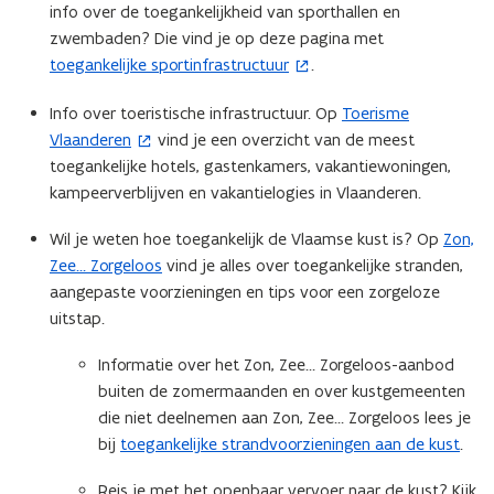
info over de toegankelijkheid van sporthallen en
n
zwembaden? Die vind je op deze pagina met ​
n
toegankelijke sportinfrastructuur
.
(
i
o
e
Info over toeristische infrastructuur. Op
Toerisme
(
p
u
Vlaanderen
vind je een overzicht van de meest
o
e
w
toegankelijke hotels, gastenkamers, vakantiewoningen,
p
n
v
kampeerverblijven en vakantielogies in Vlaanderen.
e
t
e
n
i
n
Wil je weten hoe toegankelijk de Vlaamse kust is? Op
Zon,
t
n
s
Zee… Zorgeloos
vind je alles over toegankelijke stranden,
i
n
t
aangepaste voorzieningen en tips voor een zorgeloze
n
i
e
uitstap.
n
e
r
i
u
)
Informatie over het Zon, Zee… Zorgeloos-aanbod
e
w
buiten de zomermaanden en over kustgemeenten
u
v
die niet deelnemen aan Zon, Zee… Zorgeloos lees je
w
e
bij
toegankelijke strandvoorzieningen aan de kust
.
v
n
e
s
Reis je met het openbaar vervoer naar de kust? Kijk