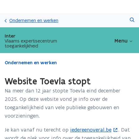
Overslaan
Zoeken
en
Ondernemen en werken
naar
de
Inter
inhoud
Menu
Vlaams expertisecentrum
toegankelijkheid
gaan
Gedaan
Ondernemen en werken
met
laden.
Website Toevla stopt
U
bevindt
Na meer dan 12 jaar stopte Toevla eind december
zich
2025. Op deze website vond je info over de
op:
toegankelijkheid van vele publieke gebouwen en
Website
Toevla
voorzieningen.
stopt
Je kan vanaf nu terecht op
iedereenoveral.be
. Dat
(
wordt de plek voor info over de toegankelijkheid van
o