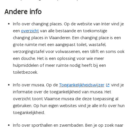
e
Andere info
r
)
Info over changing places. Op de website van Inter vind je
een
overzicht
van alle bestaande en toekomstige
changing places in Vlaanderen. Een changing place is een
grote ruimte met een aangepast toilet, wastafel,
verzorgingstafel voor volwassenen, een tillift en soms ook
een douche. Het is een oplossing voor wie meer
hulpmiddelen of meer ruimte nodig heeft bij een
toiletbezoek.
Info over musea. Op de
Toegankelijkheidswijzer
vind je
(
informatie over de toegankelijkheid van musea. Het
o
overzicht toont Vlaamse musea die deze toepassing al
p
gebruiken. Op hun eigen websites vind je alle info over hun
e
toegankelijkheid.
n
t
Info over sporthallen en zwembaden. Ben je op zoek naar
i