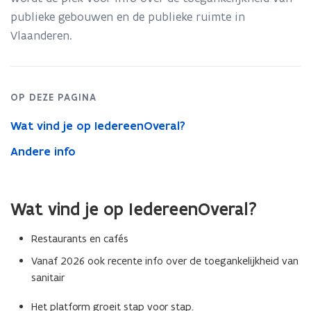
publieke gebouwen en de publieke ruimte in
p
Vlaanderen.
e
n
t
i
OP DEZE PAGINA
n
Wat vind je op IedereenOveral?
n
i
Andere info
e
u
w
Wat vind je op IedereenOveral?
v
Restaurants en cafés
e
n
Vanaf 2026 ook recente info over de toegankelijkheid van
sanitair
s
t
Het platform groeit stap voor stap.