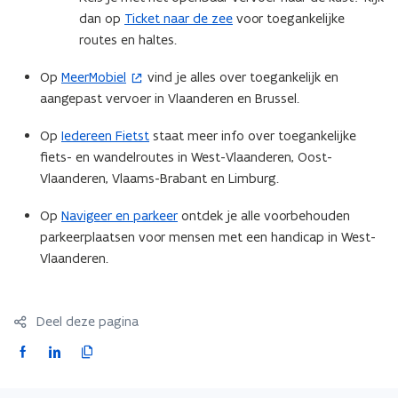
n
t
dan op
Ticket naar de zee
voor toegankelijke
s
e
routes en haltes.
t
r
Op
MeerMobiel
vind je alles over toegankelijk en
(
e
)
aangepast vervoer in Vlaanderen en Brussel.
o
r
p
)
Op
Iedereen Fietst
staat meer info over toegankelijke
e
fiets- en wandelroutes in West-Vlaanderen, Oost-
n
Vlaanderen, Vlaams-Brabant en Limburg.
t
i
Op
Navigeer en parkeer
ontdek je alle voorbehouden
n
parkeerplaatsen voor mensen met een handicap in West-
n
Vlaanderen.
i
e
u
Deel deze pagina
w
F
L
K
v
a
i
o
e
c
n
p
n