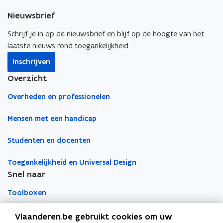
e
k
i
s
Nieuwsbrief
b
e
e
t
o
d
e
Schrijf je in op de nieuwsbrief en blijf op de hoogte van het
e
o
i
r
laatste nieuws rond toegankelijkheid.
r
k
n
l
)
Inschrijven
o
o
i
Overzicht
p
p
n
e
e
k
Overheden en professionelen
n
n
n
t
t
a
Mensen met een handicap
i
i
a
Studenten en docenten
n
n
r
n
n
k
Toegankelijkheid en Universal Design
i
i
l
Snel naar
e
e
e
u
u
m
Toolboxen
w
w
b
v
v
o
Word vrijwilliger
Vlaanderen.be gebruikt cookies om uw