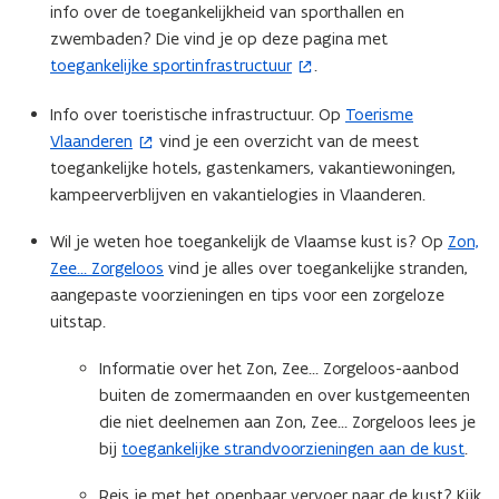
info over de toegankelijkheid van sporthallen en
n
zwembaden? Die vind je op deze pagina met ​
n
toegankelijke sportinfrastructuur
.
(
i
o
e
Info over toeristische infrastructuur. Op
Toerisme
(
p
u
Vlaanderen
vind je een overzicht van de meest
o
e
w
toegankelijke hotels, gastenkamers, vakantiewoningen,
p
n
v
kampeerverblijven en vakantielogies in Vlaanderen.
e
t
e
n
i
n
Wil je weten hoe toegankelijk de Vlaamse kust is? Op
Zon,
t
n
s
Zee… Zorgeloos
vind je alles over toegankelijke stranden,
i
n
t
aangepaste voorzieningen en tips voor een zorgeloze
n
i
e
uitstap.
n
e
r
i
u
)
Informatie over het Zon, Zee… Zorgeloos-aanbod
e
w
buiten de zomermaanden en over kustgemeenten
u
v
die niet deelnemen aan Zon, Zee… Zorgeloos lees je
w
e
bij
toegankelijke strandvoorzieningen aan de kust
.
v
n
e
s
Reis je met het openbaar vervoer naar de kust? Kijk