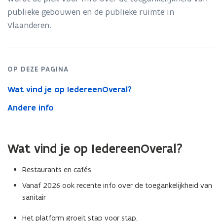
publieke gebouwen en de publieke ruimte in
p
Vlaanderen.
e
n
t
i
OP DEZE PAGINA
n
Wat vind je op IedereenOveral?
n
i
Andere info
e
u
w
Wat vind je op IedereenOveral?
v
Restaurants en cafés
e
n
Vanaf 2026 ook recente info over de toegankelijkheid van
sanitair
s
t
Het platform groeit stap voor stap.