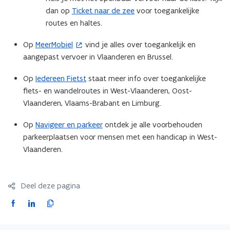
n
t
dan op
Ticket naar de zee
voor toegankelijke
s
e
routes en haltes.
t
r
Op
MeerMobiel
vind je alles over toegankelijk en
(
e
)
aangepast vervoer in Vlaanderen en Brussel.
o
r
p
)
Op
Iedereen Fietst
staat meer info over toegankelijke
e
fiets- en wandelroutes in West-Vlaanderen, Oost-
n
Vlaanderen, Vlaams-Brabant en Limburg.
t
i
Op
Navigeer en parkeer
ontdek je alle voorbehouden
n
parkeerplaatsen voor mensen met een handicap in West-
n
Vlaanderen.
i
e
u
Deel deze pagina
w
F
L
K
v
a
i
o
e
c
n
p
n