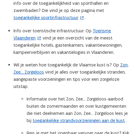
info over de toegankelijkheid van sporthallen en
n
zwembaden? Die vind je op deze pagina met ​
n
toegankelijke sportinfrastructuur
.
(
i
o
e
Info over toeristische infrastructuur. Op
Toerisme
(
p
u
Vlaanderen
vind je een overzicht van de meest
o
e
w
toegankelijke hotels, gastenkamers, vakantiewoningen,
p
n
v
kampeerverblijven en vakantielogies in Vlaanderen.
e
t
e
n
i
n
Wil je weten hoe toegankelijk de Vlaamse kust is? Op
Zon,
t
n
s
Zee… Zorgeloos
vind je alles over toegankelijke stranden,
i
n
t
aangepaste voorzieningen en tips voor een zorgeloze
n
i
e
uitstap.
n
e
r
i
u
)
Informatie over het Zon, Zee… Zorgeloos-aanbod
e
w
buiten de zomermaanden en over kustgemeenten
u
v
die niet deelnemen aan Zon, Zee… Zorgeloos lees je
w
e
bij
toegankelijke strandvoorzieningen aan de kust
.
v
n
e
s
Reis je met het openbaar vervoer naar de kust? Kijk