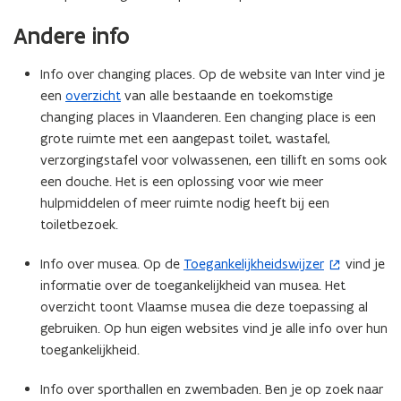
e
Andere info
r
)
Info over changing places. Op de website van Inter vind je
een
overzicht
van alle bestaande en toekomstige
changing places in Vlaanderen. Een changing place is een
grote ruimte met een aangepast toilet, wastafel,
verzorgingstafel voor volwassenen, een tillift en soms ook
een douche. Het is een oplossing voor wie meer
hulpmiddelen of meer ruimte nodig heeft bij een
toiletbezoek.
Info over musea. Op de
Toegankelijkheidswijzer
vind je
(
informatie over de toegankelijkheid van musea. Het
o
overzicht toont Vlaamse musea die deze toepassing al
p
gebruiken. Op hun eigen websites vind je alle info over hun
e
toegankelijkheid.
n
t
Info over sporthallen en zwembaden. Ben je op zoek naar
i