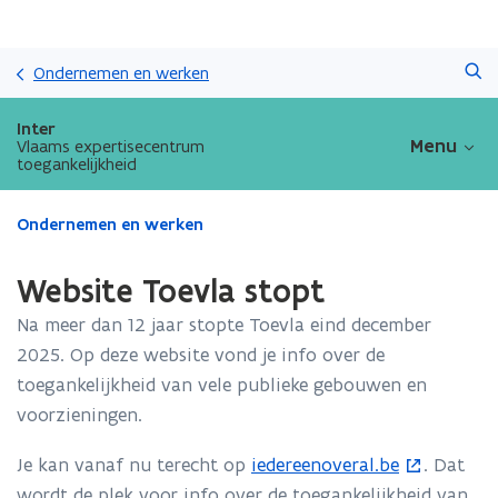
Overslaan
Zoeken
en
Ondernemen en werken
naar
de
Inter
inhoud
Menu
Vlaams expertisecentrum
toegankelijkheid
gaan
Gedaan
Ondernemen en werken
met
laden.
Website Toevla stopt
U
bevindt
Na meer dan 12 jaar stopte Toevla eind december
zich
2025. Op deze website vond je info over de
op:
toegankelijkheid van vele publieke gebouwen en
Website
Toevla
voorzieningen.
stopt
Je kan vanaf nu terecht op
iedereenoveral.be
. Dat
(
wordt de plek voor info over de toegankelijkheid van
o