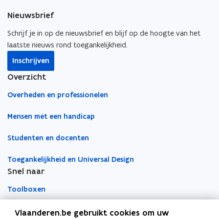
e
k
i
s
Nieuwsbrief
b
e
e
t
o
d
e
Schrijf je in op de nieuwsbrief en blijf op de hoogte van het
e
o
i
r
laatste nieuws rond toegankelijkheid.
r
k
n
l
)
Inschrijven
o
o
i
Overzicht
p
p
n
e
e
k
Overheden en professionelen
n
n
n
t
t
a
Mensen met een handicap
i
i
a
Studenten en docenten
n
n
r
n
n
k
Toegankelijkheid en Universal Design
i
i
l
Snel naar
e
e
e
u
u
m
Toolboxen
w
w
b
v
v
o
Word vrijwilliger
Vlaanderen.be gebruikt cookies om uw