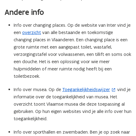
e
Andere info
r
)
Info over changing places. Op de website van Inter vind je
een
overzicht
van alle bestaande en toekomstige
changing places in Vlaanderen. Een changing place is een
grote ruimte met een aangepast toilet, wastafel,
verzorgingstafel voor volwassenen, een tillift en soms ook
een douche. Het is een oplossing voor wie meer
hulpmiddelen of meer ruimte nodig heeft bij een
toiletbezoek.
Info over musea. Op de
Toegankelijkheidswijzer
vind je
(
informatie over de toegankelijkheid van musea. Het
o
overzicht toont Vlaamse musea die deze toepassing al
p
gebruiken. Op hun eigen websites vind je alle info over hun
e
toegankelijkheid.
n
t
Info over sporthallen en zwembaden. Ben je op zoek naar
i