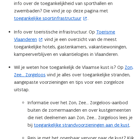
info over de toegankelijkheid van sporthallen en
n
zwembaden? Die vind je op deze pagina met ​
n
toegankelijke sportinfrastructuur
.
(
i
o
e
Info over toeristische infrastructuur. Op
Toerisme
(
p
u
Vlaanderen
vind je een overzicht van de meest
o
e
w
toegankelijke hotels, gastenkamers, vakantiewoningen,
p
n
v
kampeerverblijven en vakantielogies in Vlaanderen.
e
t
e
n
i
n
Wil je weten hoe toegankelijk de Vlaamse kust is? Op
Zon,
t
n
s
Zee… Zorgeloos
vind je alles over toegankelijke stranden,
i
n
t
aangepaste voorzieningen en tips voor een zorgeloze
n
i
e
uitstap.
n
e
r
i
u
)
Informatie over het Zon, Zee… Zorgeloos-aanbod
e
w
buiten de zomermaanden en over kustgemeenten
u
v
die niet deelnemen aan Zon, Zee… Zorgeloos lees je
w
e
bij
toegankelijke strandvoorzieningen aan de kust
.
v
n
e
s
Reis je met het openbaar vervoer naar de kust? Kijk