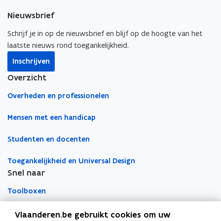
e
k
i
s
Nieuwsbrief
b
e
e
t
o
d
e
Schrijf je in op de nieuwsbrief en blijf op de hoogte van het
e
o
i
r
laatste nieuws rond toegankelijkheid.
r
k
n
l
)
Inschrijven
o
o
i
Overzicht
p
p
n
e
e
k
Overheden en professionelen
n
n
n
t
t
a
Mensen met een handicap
i
i
a
Studenten en docenten
n
n
r
n
n
k
Toegankelijkheid en Universal Design
i
i
l
Snel naar
e
e
e
u
u
m
Toolboxen
w
w
b
v
v
o
Word vrijwilliger
Vlaanderen.be gebruikt cookies om uw