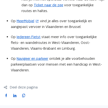
n
t
dan op
Ticket naar de zee
voor toegankelijke
s
e
routes en haltes.
t
r
Op
MeerMobiel
vind je alles over toegankelijk en
(
e
)
aangepast vervoer in Vlaanderen en Brussel.
o
r
p
)
Op
Iedereen Fietst
staat meer info over toegankelijke
e
fiets- en wandelroutes in West-Vlaanderen, Oost-
n
Vlaanderen, Vlaams-Brabant en Limburg.
t
i
Op
Navigeer en parkeer
ontdek je alle voorbehouden
n
parkeerplaatsen voor mensen met een handicap in West-
n
Vlaanderen.
i
e
u
Deel deze pagina
w
F
L
K
v
a
i
o
e
c
n
p
n