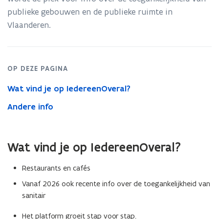
publieke gebouwen en de publieke ruimte in
p
Vlaanderen.
e
n
t
i
OP DEZE PAGINA
n
Wat vind je op IedereenOveral?
n
i
Andere info
e
u
w
Wat vind je op IedereenOveral?
v
Restaurants en cafés
e
n
Vanaf 2026 ook recente info over de toegankelijkheid van
sanitair
s
t
Het platform groeit stap voor stap.