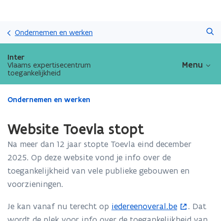
Overslaan
Zoeken
en
Ondernemen en werken
naar
de
Inter
inhoud
Menu
Vlaams expertisecentrum
toegankelijkheid
gaan
Gedaan
Ondernemen en werken
met
laden.
Website Toevla stopt
U
bevindt
Na meer dan 12 jaar stopte Toevla eind december
zich
2025. Op deze website vond je info over de
op:
toegankelijkheid van vele publieke gebouwen en
Website
Toevla
voorzieningen.
stopt
Je kan vanaf nu terecht op
iedereenoveral.be
. Dat
(
wordt de plek voor info over de toegankelijkheid van
o