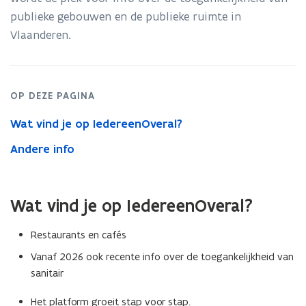
publieke gebouwen en de publieke ruimte in
p
Vlaanderen.
e
n
t
i
OP DEZE PAGINA
n
Wat vind je op IedereenOveral?
n
i
Andere info
e
u
w
Wat vind je op IedereenOveral?
v
Restaurants en cafés
e
n
Vanaf 2026 ook recente info over de toegankelijkheid van
sanitair
s
t
Het platform groeit stap voor stap.