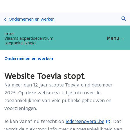
Overslaan
Zoeken
en
Ondernemen en werken
naar
de
Inter
inhoud
Menu
Vlaams expertisecentrum
toegankelijkheid
gaan
Gedaan
Ondernemen en werken
met
laden.
Website Toevla stopt
U
bevindt
Na meer dan 12 jaar stopte Toevla eind december
zich
2025. Op deze website vond je info over de
op:
toegankelijkheid van vele publieke gebouwen en
Website
Toevla
voorzieningen.
stopt
Je kan vanaf nu terecht op
iedereenoveral.be
. Dat
(
wordt de plek voor info over de toegankelijkheid van
o