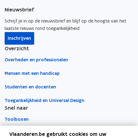
e
k
i
s
Nieuwsbrief
b
e
e
t
o
d
e
Schrijf je in op de nieuwsbrief en blijf op de hoogte van het
e
o
i
r
laatste nieuws rond toegankelijkheid.
r
k
n
l
)
Inschrijven
o
o
i
Overzicht
p
p
n
e
e
k
Overheden en professionelen
n
n
n
t
t
a
Mensen met een handicap
i
i
a
Studenten en docenten
n
n
r
n
n
k
Toegankelijkheid en Universal Design
i
i
l
Snel naar
e
e
e
u
u
m
Toolboxen
w
w
b
v
v
o
Word vrijwilliger
Vlaanderen.be gebruikt cookies om uw