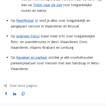
n
t
dan op
Ticket naar de zee
voor toegankelijke
s
e
routes en haltes.
t
r
Op
MeerMobiel
vind je alles over toegankelijk en
(
e
)
aangepast vervoer in Vlaanderen en Brussel.
o
r
p
)
Op
Iedereen Fietst
staat meer info over toegankelijke
e
fiets- en wandelroutes in West-Vlaanderen, Oost-
n
Vlaanderen, Vlaams-Brabant en Limburg.
t
i
Op
Navigeer en parkeer
ontdek je alle voorbehouden
n
parkeerplaatsen voor mensen met een handicap in West-
n
Vlaanderen.
i
e
u
Deel deze pagina
w
F
L
K
v
a
i
o
e
c
n
p
n