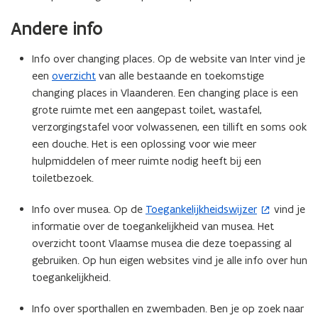
e
Andere info
r
)
Info over changing places. Op de website van Inter vind je
een
overzicht
van alle bestaande en toekomstige
changing places in Vlaanderen. Een changing place is een
grote ruimte met een aangepast toilet, wastafel,
verzorgingstafel voor volwassenen, een tillift en soms ook
een douche. Het is een oplossing voor wie meer
hulpmiddelen of meer ruimte nodig heeft bij een
toiletbezoek.
Info over musea. Op de
Toegankelijkheidswijzer
vind je
(
informatie over de toegankelijkheid van musea. Het
o
overzicht toont Vlaamse musea die deze toepassing al
p
gebruiken. Op hun eigen websites vind je alle info over hun
e
toegankelijkheid.
n
t
Info over sporthallen en zwembaden. Ben je op zoek naar
i