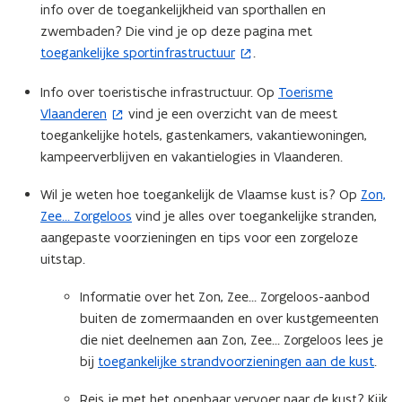
info over de toegankelijkheid van sporthallen en
n
zwembaden? Die vind je op deze pagina met ​
n
toegankelijke sportinfrastructuur
.
(
i
o
e
Info over toeristische infrastructuur. Op
Toerisme
(
p
u
Vlaanderen
vind je een overzicht van de meest
o
e
w
toegankelijke hotels, gastenkamers, vakantiewoningen,
p
n
v
kampeerverblijven en vakantielogies in Vlaanderen.
e
t
e
n
i
n
Wil je weten hoe toegankelijk de Vlaamse kust is? Op
Zon,
t
n
s
Zee… Zorgeloos
vind je alles over toegankelijke stranden,
i
n
t
aangepaste voorzieningen en tips voor een zorgeloze
n
i
e
uitstap.
n
e
r
i
u
)
Informatie over het Zon, Zee… Zorgeloos-aanbod
e
w
buiten de zomermaanden en over kustgemeenten
u
v
die niet deelnemen aan Zon, Zee… Zorgeloos lees je
w
e
bij
toegankelijke strandvoorzieningen aan de kust
.
v
n
e
s
Reis je met het openbaar vervoer naar de kust? Kijk