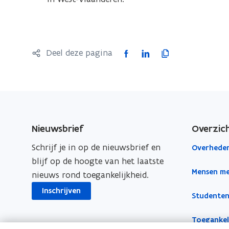
i
r
n
)
n
i
F
L
K
Deel deze pagina
e
a
i
o
u
c
n
p
w
e
k
i
v
b
e
e
e
o
d
e
Nieuwsbrief
Overzic
n
o
i
r
s
Schrijf je in op de nieuwsbrief en
Overheden
k
n
l
t
blijf op de hoogte van het laatste
o
o
i
Mensen me
e
nieuws rond toegankelijkheid.
p
p
n
r
e
e
k
Inschrijven
Studenten
)
n
n
n
t
t
a
Toegankeli