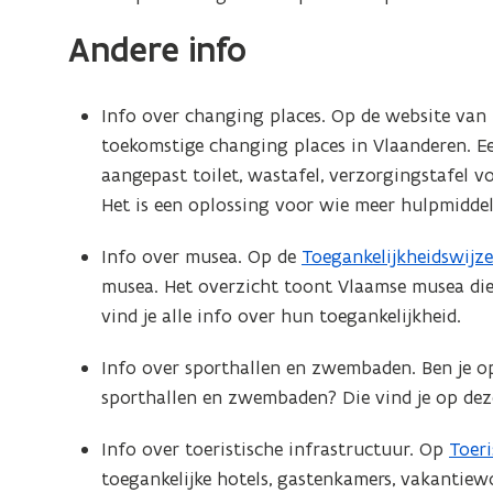
u
Andere info
w
v
Info over changing places. Op de website van 
e
toekomstige changing places in Vlaanderen. E
n
aangepast toilet, wastafel, verzorgingstafel v
Het is een oplossing voor wie meer hulpmiddel
s
t
Info over musea. Op de
Toegankelijkheidswijze
(
e
musea. Het overzicht toont Vlaamse musea die
o
vind je alle info over hun toegankelijkheid.
p
r
e
)
Info over sporthallen en zwembaden. Ben je op
n
sporthallen en zwembaden? Die vind je op dez
t
i
Info over toeristische infrastructuur. Op
Toer
(
n
toegankelijke hotels, gastenkamers, vakantiew
o