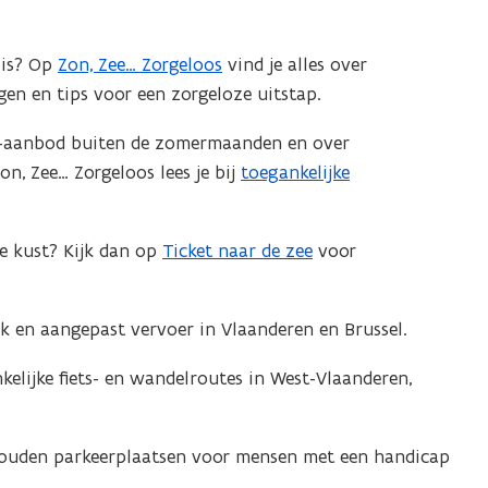
n
t
 is? Op
Zon, Zee… Zorgeloos
vind je alles over
i
gen en tips voor een zorgeloze uitstap.
n
n
os-aanbod buiten de zomermaanden en over
i
n, Zee… Zorgeloos lees je bij
toegankelijke
e
u
e kust? Kijk dan op
Ticket naar de zee
voor
w
v
e
jk en aangepast vervoer in Vlaanderen en Brussel.
n
s
elijke fiets- en wandelroutes in West-Vlaanderen,
t
e
houden parkeerplaatsen voor mensen met een handicap
r