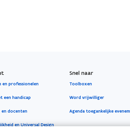
)
ht
Snel naar
 en professionelen
Toolboxen
t een handicap
Word vrijwilliger
 en docenten
Agenda toegankelijke evene
jkheid en Universal Design