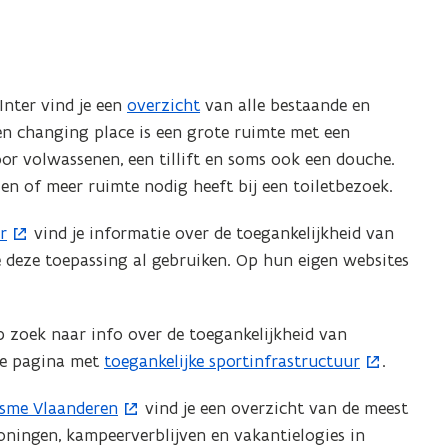
Inter vind je een
overzicht
van alle bestaande en
en changing place is een grote ruimte met een
oor volwassenen, een tillift en soms ook een douche.
en of meer ruimte nodig heeft bij een toiletbezoek.
r
vind je informatie over de toegankelijkheid van
 deze toepassing al gebruiken. Op hun eigen websites
 zoek naar info over de toegankelijkheid van
e pagina met ​
toegankelijke sportinfrastructuur
.
(
o
isme Vlaanderen
vind je een overzicht van de meest
p
oningen, kampeerverblijven en vakantielogies in
e