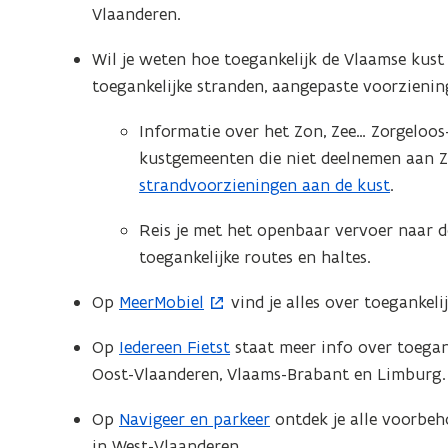
n
Vlaanderen.
p
i
e
e
Wil je weten hoe toegankelijk de Vlaamse kust
n
u
toegankelijke stranden, aangepaste voorzienin
t
w
i
Informatie over het Zon, Zee… Zorgelo
v
n
kustgemeenten die niet deelnemen aan Zo
e
n
strandvoorzieningen aan de kust
.
n
i
s
Reis je met het openbaar vervoer naar d
e
t
toegankelijke routes en haltes.
u
e
w
r
Op
MeerMobiel
vind je alles over toegankeli
(
v
)
o
e
Op
Iedereen Fietst
staat meer info over toegank
p
n
Oost-Vlaanderen, Vlaams-Brabant en Limburg.
e
s
n
Op
Navigeer en parkeer
ontdek je alle voorbe
t
t
in West-Vlaanderen.
e