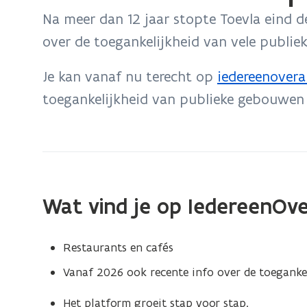
bevindt
Na meer dan 12 jaar stopte Toevla eind 
zich
over de toegankelijkheid van vele publi
op:
Website
Je kan vanaf nu terecht op
iedereenovera
(
Toevla
toegankelijkheid van publieke gebouwen 
o
stopt
p
e
n
t
Wat vind je op IedereenOve
i
n
Restaurants en cafés
n
Vanaf 2026 ook recente info over de toegankel
i
e
Het platform groeit stap voor stap.