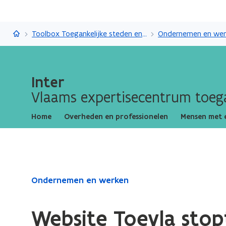
Inter
Toolbox Toegankelijke steden en gemeenten
Ondernemen en wer
Inter
Vlaams expertisecentrum toega
Home
Overheden en professionelen
Mensen met 
Gedaan
Ondernemen en werken
met
laden.
Website Toevla stop
U